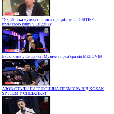
“Українська музика повинна процвітати”: POSITIFF з
прем’єрою кліпу у Сніданку
Ексклюзив у Сніданку: Музична прем’єра від MELOVIN
АЗОВ-СТАЛЬ! ПАТРІОТИЧНА ПРЕМ’ЄРА ВІД KOZAK
SYSTEM У СНІДАНКУ!