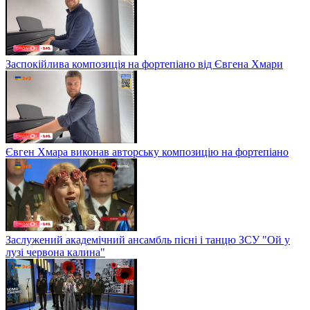
Заспокійлива композиція на фортепіано від Євгена Хмари
Євген Хмара виконав авторську композицію на фортепіано
Заслужений академічний ансамбль пісні і танцю ЗСУ "Ой у
лузі червона калина"