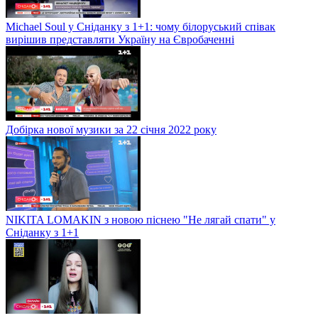
Michael Soul у Сніданку з 1+1: чому білоруський співак
вирішив представляти Україну на Євробаченні
Добірка нової музики за 22 січня 2022 року
NIKITA LOMAKIN з новою піснею "Не лягай спати" у
Сніданку з 1+1