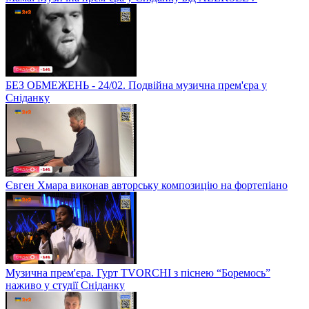
БЕЗ ОБМЕЖЕНЬ - 24/02. Подвійна музична прем'єра у
Сніданку
Євген Хмара виконав авторську композицію на фортепіано
Музична прем'єра. Гурт TVORCHI з піснею “Боремось”
наживо у студії Сніданку