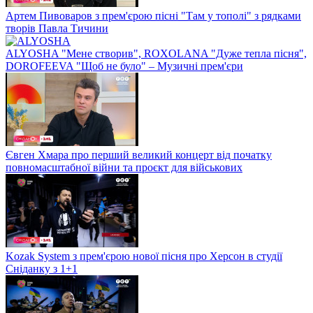
Артем Пивоваров з прем'єрою пісні "Там у тополі" з рядками
творів Павла Тичини
ALYOSHA "Мене створив", ROXOLANA "Дуже тепла пісня",
DOROFEEVA "Щоб не було" – Музичні прем'єри
Євген Хмара про перший великий концерт від початку
повномасштабної війни та проєкт для військових
Kozak System з прем'єрою нової пісня про Херсон в студії
Сніданку з 1+1