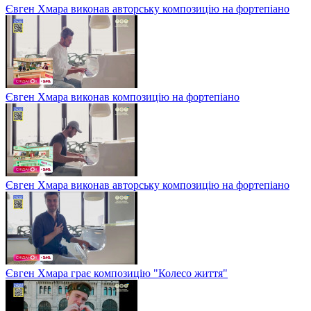
Євген Хмара виконав авторську композицію на фортепіано
Євген Хмара виконав композицію на фортепіано
Євген Хмара виконав авторську композицію на фортепіано
Євген Хмара грає композицію "Колесо життя"