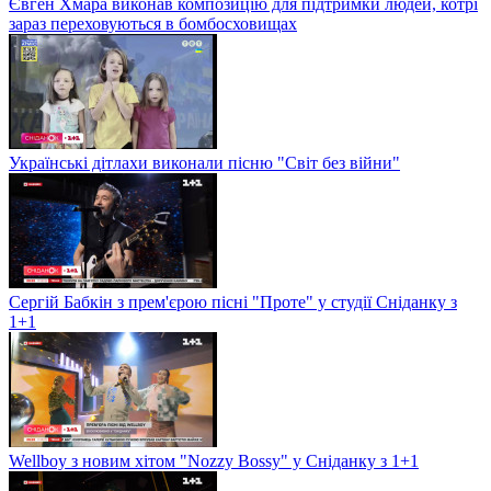
Євген Хмара виконав композицію для підтримки людей, котрі
зараз переховуються в бомбосховищах
Українські дітлахи виконали пісню "Світ без війни"
Сергій Бабкін з прем'єрою пісні "Проте" у студії Сніданку з
1+1
Wellboy з новим хітом "Nozzy Bossy" у Сніданку з 1+1