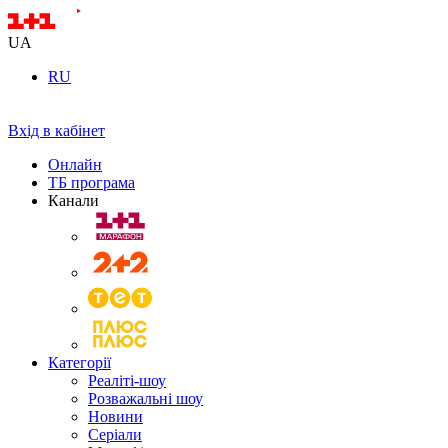
UA
RU
Вхід в кабінет
Онлайн
ТБ програма
Канали
Категорії
Реаліті-шоу
Розважальні шоу
Новини
Серіали