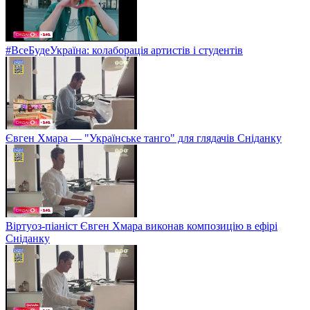
#ВсеБудеУкраїна: колаборація артистів і студентів
Євген Хмара — "Українське танго" для глядачів Сніданку
Віртуоз-піаніст Євген Хмара виконав композицію в ефірі
Сніданку