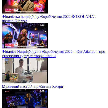
Фіналістка нацвідбору Євробачення-2022 ROXOLANA з
піснею Girlzzzz
Фіналіст Нацвідбору на Євробачення-2022 – Our Atlantic – про
створення гурту та творчі плани
Музичний настрій від Євгена Хмари