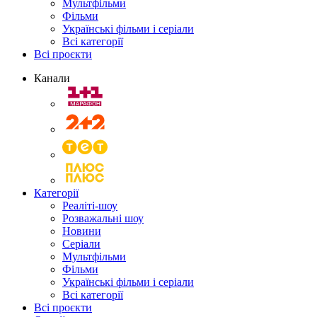
Мультфільми
Фільми
Українські фільми і серіали
Всі категорії
Всі проєкти
Канали
Категорії
Реаліті-шоу
Розважальні шоу
Новини
Серіали
Мультфільми
Фільми
Українські фільми і серіали
Всі категорії
Всі проєкти