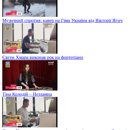
Музичний спротив: кавер на Гімн України від Вікторії Ягич
Євген Хмара виконав рок на фортепіано
Тіна Колодій – Незламна