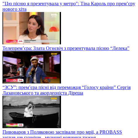
"Цю пісню я презентувала у метро": Тіна Кароль про прем’єру
нового хіта
Телепрем’єра: Злата Огнєвіч з презентувала пісню “Лелека”
“ЗСУ”: прем’єра пісні від переможця “Голосу країни” Сергія
Лазановського та акордеоніста Діреша
Пивоваров з Поляковою заспівали про мрії, а PROBASS
заграв ще гучніше - музичні новинки тижня