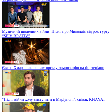
Музичний щоденник війни! Пісня про Миколаїв від рок-гурту
“SPIV BRATIV”
Євген Хмара виконав авторську композицію на фортепіано
"Після війни хочу виступити в Маріуполі": співак KHAYAT