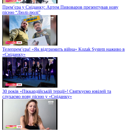
Прем’єра у Сніданку: Артем Пивоваров презентував нову
пісню “Люлі-люлі”
Телепрем’єра! «Як відгримить війна» Kozak System наживо в
«Сніданку»
30 років «Піккардійській терції»! Святкуємо ювілей та
слухаємо нову пісню у «Сніданку»