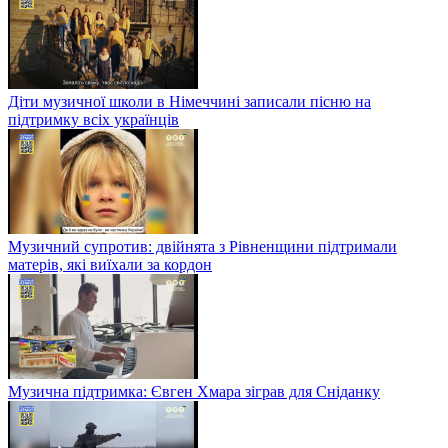
Діти музичної школи в Німеччині записали пісню на
підтримку всіх українців
Музичний супротив: двійнята з Рівненщини підтримали
матерів, які виїхали за кордон
Музична підтримка: Євген Хмара зіграв для Сніданку