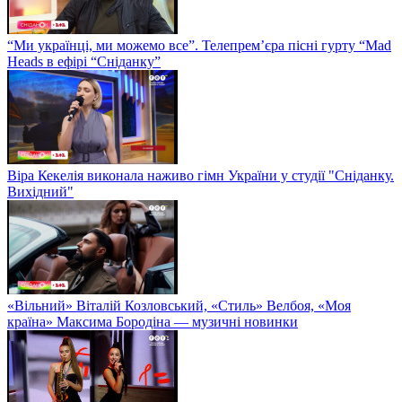
“Ми українці, ми можемо все”. Телепрем’єра пісні гурту “Mad
Heads в ефірі “Сніданку”
Віра Кекелія виконала наживо гімн України у студії "Сніданку.
Вихідний"
«Вільний» Віталій Козловський, «Стиль» Велбоя, «Моя
країна» Максима Бородіна — музичні новинки