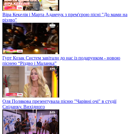
Віра Кекелія і Марта Адамчук з прем'єрою пісні "До мами на
різдво"
Гурт Козак Систем завітали до нас із подарунком - новою
піснею “Різдво і Маланка”
Оля Полякова презентувала пісню "Чарівні очі" в студії
Сніданку. Вихідного