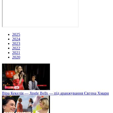
2025
2024
2023
2022
2021
2020
Віра Кекелія — Jingle Bells — під аранжування Євгена Хмари