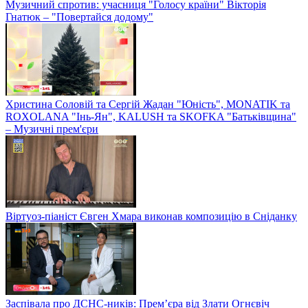
Музичний спротив: учасниця "Голосу країни" Вікторія
Гнатюк – "Повертайся додому"
Христина Соловій та Сергій Жадан "Юність", MONATIK та
ROXOLANA "Інь-Ян", KALUSH та SKOFKA "Батьківщина"
– Музичні прем'єри
Віртуоз-піаніст Євген Хмара виконав композицію в Сніданку
Заспівала про ДСНС-ників: Прем’єра від Злати Огнєвіч