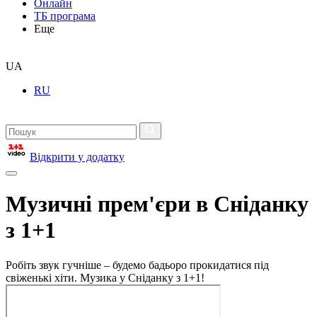
Онлайн
ТБ програма
Еще
UA
RU
Відкрити у додатку
Музичні прем'єри в Сніданку
з 1+1
Робіть звук гучніше – будемо бадьоро прокидатися під
свіженькі хіти. Музика у Сніданку з 1+1!