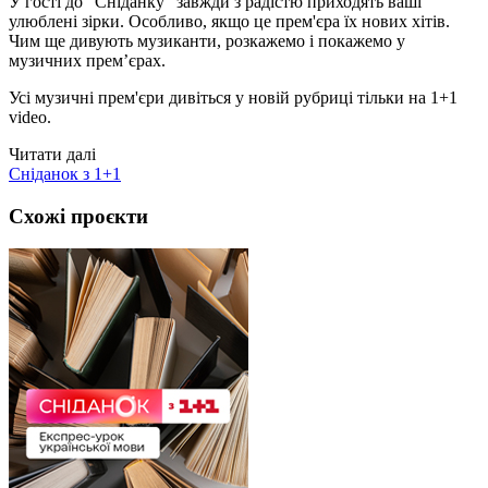
У гості до "Сніданку" завжди з радістю приходять ваші
улюблені зірки. Особливо, якщо це прем'єра їх нових хітів.
Чим ще дивують музиканти, розкажемо і покажемо у
музичних прем’єрах.
Усі музичні прем'єри дивіться у новій рубриці тільки на 1+1
video.
Читати далі
Сніданок з 1+1
Схожі проєкти