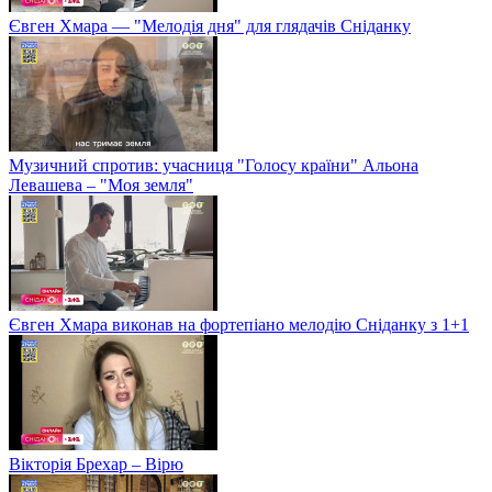
Євген Хмара — "Мелодія дня" для глядачів Сніданку
Музичний спротив: учасниця "Голосу країни" Альона
Левашева – "Моя земля"
Євген Хмара виконав на фортепіано мелодію Сніданку з 1+1
Вікторія Брехар – Вірю