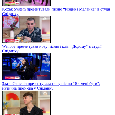
Kozak System презентували пісню “Різдво і Маланка” в студії
Сніданку
Wellboy презентував нову пісню і кліп "Додому" в студії
Сніданку
Злата Огнєвіч презентувала нову пісню "Як мені бути":
музична прем'єра у Сніданку