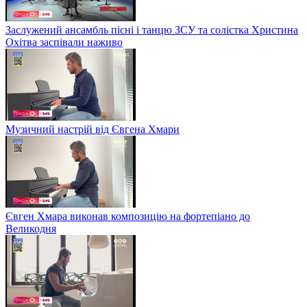
Заслужений ансамбль пісні і танцю ЗСУ та солістка Христина
Охітва заспівали наживо
Музичний настрій від Євгена Хмари
Євген Хмара виконав композицію на фортепіано до
Великодня