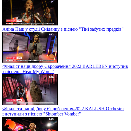
Аліна Паш у студії Сніданку з піснею "Тіні забутих предків"
Фіналіст нацвідбору Євробачення-2022 BARLEBEN виступив
з піснею "Hear My Words"
Фіналісти нацвідбору Євробачення-2022 KALUSH Orchestra
виступили з піснею "Shtomber Vomber"