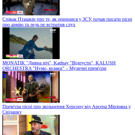
Співак Пташкін про те, як опинився у ЗСУ, почав писати пісні
про армію та ледь не встратив слух
MONATIK "Дивна ніч", Kadnay "Відпусти", KALUSH
ORCHESTRA "Нумо, козаки" – Музичні прем'єри
Прем'єра пісні про звільнення Херсону від Арсена Мірзояна у
Сніданку