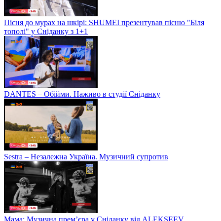
Пісня до мурах на шкірі: SHUMEI презентував пісню "Біля
тополі" у Сніданку з 1+1
DANTES – Обійми. Наживо в студії Сніданку
Sestra – Незалежна Україна. Музичний супротив
Мама: Музична прем’єра у Сніданку від ALEKSEEV