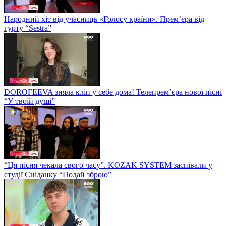
Народний хіт від учасниць «Голосу країни». Прем’єра від
гурту “Sestra”
DOROFEEVA зняла кліп у себе дома! Телепрем’єра нової пісні
“У твоїй душі”
“Ця пісня чекала свого часу”. KOZAK SYSTEM заспівали у
студії Сніданку “Подай зброю”