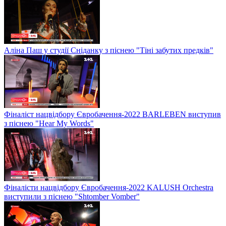
Аліна Паш у студії Сніданку з піснею "Тіні забутих предків"
Фіналіст нацвідбору Євробачення-2022 BARLEBEN виступив
з піснею "Hear My Words"
Фіналісти нацвідбору Євробачення-2022 KALUSH Orchestra
виступили з піснею "Shtomber Vomber"