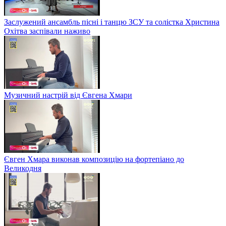
Заслужений ансамбль пісні і танцю ЗСУ та солістка Христина
Охітва заспівали наживо
Музичний настрій від Євгена Хмари
Євген Хмара виконав композицію на фортепіано до
Великодня