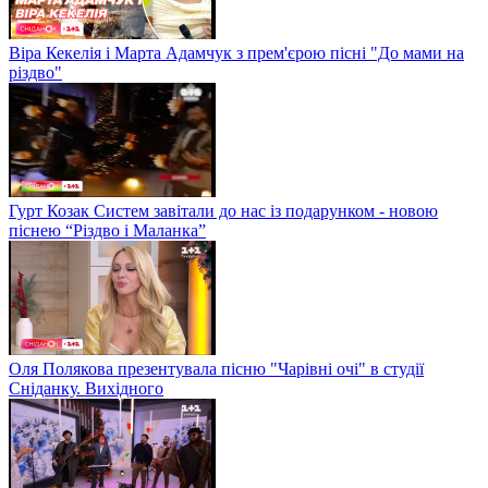
Віра Кекелія і Марта Адамчук з прем'єрою пісні "До мами на
різдво"
Гурт Козак Систем завітали до нас із подарунком - новою
піснею “Різдво і Маланка”
Оля Полякова презентувала пісню "Чарівні очі" в студії
Сніданку. Вихідного