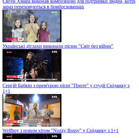
Євген Хмара виконав композицію для підтримки людей, котрі
зараз переховуються в бомбосховищах
Українські дітлахи виконали пісню "Світ без війни"
Сергій Бабкін з прем'єрою пісні "Проте" у студії Сніданку з
1+1
Wellboy з новим хітом "Nozzy Bossy" у Сніданку з 1+1