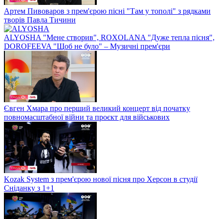
Артем Пивоваров з прем'єрою пісні "Там у тополі" з рядками
творів Павла Тичини
ALYOSHA "Мене створив", ROXOLANA "Дуже тепла пісня",
DOROFEEVA "Щоб не було" – Музичні прем'єри
Євген Хмара про перший великий концерт від початку
повномасштабної війни та проєкт для військових
Kozak System з прем'єрою нової пісня про Херсон в студії
Сніданку з 1+1