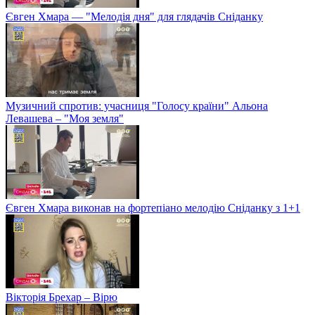
Євген Хмара — "Мелодія дня" для глядачів Сніданку
Музичний спротив: учасниця "Голосу країни" Альона
Левашева – "Моя земля"
Євген Хмара виконав на фортепіано мелодію Сніданку з 1+1
Вікторія Брехар – Вірю