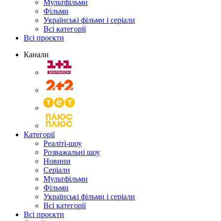
Мультфільми
Фільми
Українські фільми і серіали
Всі категорії
Всі проєкти
Канали
Категорії
Реаліті-шоу
Розважальні шоу
Новини
Серіали
Мультфільми
Фільми
Українські фільми і серіали
Всі категорії
Всі проєкти