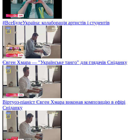
#ВсеБудеУкраїна: колаборація артистів і студентів
Євген Хмара — "Українське танго" для глядачів Сніданку
Віртуоз-піаніст Євген Хмара виконав композицію в ефірі
Сніданку