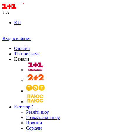
UA
RU
Вхід в кабінет
Онлайн
ТБ програма
Канали
Категорії
Реаліті-шоу
Розважальні шоу
Новини
Серіали