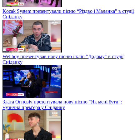
Kozak System презентували пісню “Різдво і Маланка” в студії
Сніданку
Wellboy презентував нову пісню і кліп "Додому" в студії
Сніданку
Злата Огнєвіч презентувала нову пісню "Як мені бути":
музична прем'єра у Сніданку