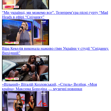
“Ми українці, ми можемо все”. Телепрем’єра пісні гурту “Mad
Heads в ефірі “Сніданку”
Віра Кекелія виконала наживо гімн України у студії "Сніданку.
Вихідний"
«Вільний» Віталій Козловський, «Стиль» Велбоя, «Моя
країна» Максима Бородіна — музичні новинки