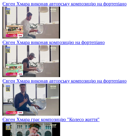
Євген Хмара виконав авторську композицію на фортепіано
Євген Хмара виконав композицію на фортепіано
Євген Хмара виконав авторську композицію на фортепіано
Євген Хмара грає композицію "Колесо життя"