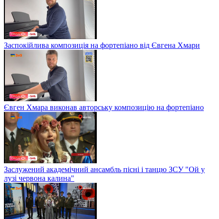
Заспокійлива композиція на фортепіано від Євгена Хмари
Євген Хмара виконав авторську композицію на фортепіано
Заслужений академічний ансамбль пісні і танцю ЗСУ "Ой у
лузі червона калина"