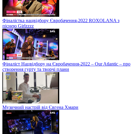
Фіналістка нацвідбору Євробачення-2022 ROXOLANA з
піснею Girlzzzz
Фіналіст Нацвідбору на Євробачення-2022 – Our Atlantic – про
створення гурту та творчі плани
Музичний настрій від Євгена Хмари