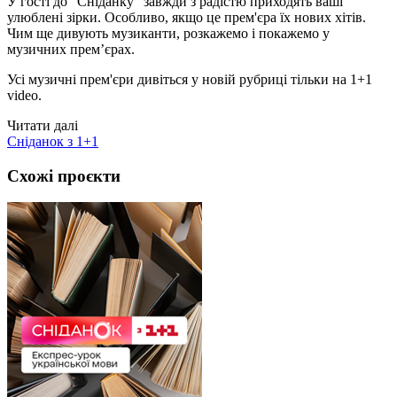
У гості до "Сніданку" завжди з радістю приходять ваші
улюблені зірки. Особливо, якщо це прем'єра їх нових хітів.
Чим ще дивують музиканти, розкажемо і покажемо у
музичних прем’єрах.
Усі музичні прем'єри дивіться у новій рубриці тільки на 1+1
video.
Читати далі
Сніданок з 1+1
Схожі проєкти