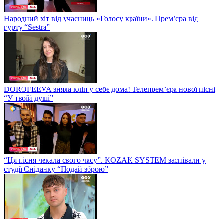
Народний хіт від учасниць «Голосу країни». Прем’єра від
гурту “Sestra”
DOROFEEVA зняла кліп у себе дома! Телепрем’єра нової пісні
“У твоїй душі”
“Ця пісня чекала свого часу”. KOZAK SYSTEM заспівали у
студії Сніданку “Подай зброю”