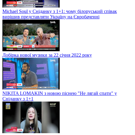
Michael Soul у Сніданку з 1+1: чому білоруський співак
вирішив представляти Україну на Євробаченні
Добірка нової музики за 22 січня 2022 року
NIKITA LOMAKIN з новою піснею "Не лягай спати" у
Сніданку з 1+1