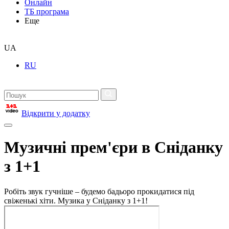
Онлайн
ТБ програма
Еще
UA
RU
Відкрити у додатку
Музичні прем'єри в Сніданку
з 1+1
Робіть звук гучніше – будемо бадьоро прокидатися під
свіженькі хіти. Музика у Сніданку з 1+1!