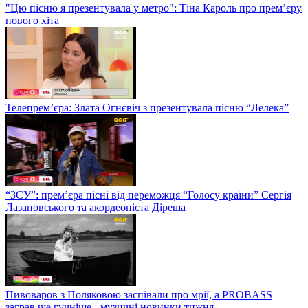
"Цю пісню я презентувала у метро": Тіна Кароль про прем’єру
нового хіта
Телепрем’єра: Злата Огнєвіч з презентувала пісню “Лелека”
“ЗСУ”: прем’єра пісні від переможця “Голосу країни” Сергія
Лазановського та акордеоніста Діреша
Пивоваров з Поляковою заспівали про мрії, а PROBASS
заграв ще гучніше - музичні новинки тижня