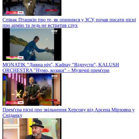
Співак Пташкін про те, як опинився у ЗСУ, почав писати пісні
про армію та ледь не встратив слух
MONATIK "Дивна ніч", Kadnay "Відпусти", KALUSH
ORCHESTRA "Нумо, козаки" – Музичні прем'єри
Прем'єра пісні про звільнення Херсону від Арсена Мірзояна у
Сніданку