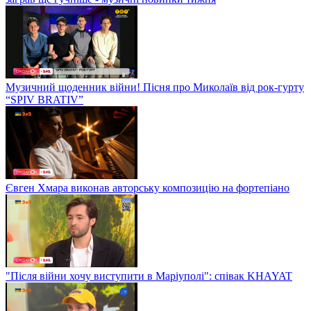
Музичний щоденник війни! Пісня про Миколаїв від рок-гурту
“SPIV BRATIV”
Євген Хмара виконав авторську композицію на фортепіано
"Після війни хочу виступити в Маріуполі": співак KHAYAT