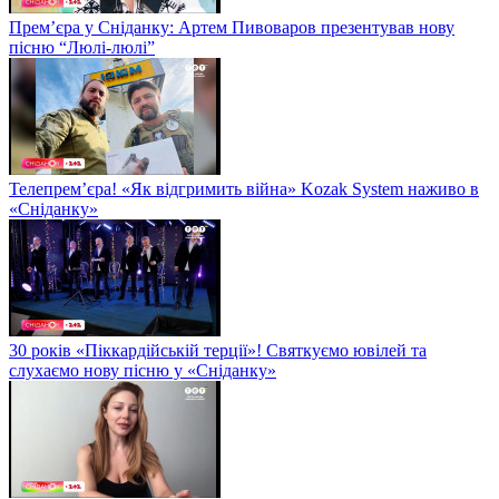
Прем’єра у Сніданку: Артем Пивоваров презентував нову
пісню “Люлі-люлі”
Телепрем’єра! «Як відгримить війна» Kozak System наживо в
«Сніданку»
30 років «Піккардійській терції»! Святкуємо ювілей та
слухаємо нову пісню у «Сніданку»