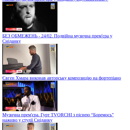
БЕЗ ОБМЕЖЕНЬ - 24/02. Подвійна музична прем'єра у
Сніданку
Євген Хмара виконав авторську композицію на фортепіано
Музична прем'єра. Гурт TVORCHI з піснею “Боремось”
наживо у студії Сніданку