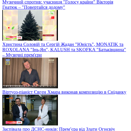
Музичний спротив: учасниця "Голосу країни" Вікторія
Гнатюк – "Повертайся додому"
Христина Соловій та Сергій Жадан "Юність", MONATIK та
ROXOLANA "Інь-Ян", KALUSH та SKOFKA "Батьківщина"
– Музичні прем'єри
Віртуоз-піаніст Євген Хмара виконав композицію в Сніданку
Заспівала про ДСНС-ників: Прем’єра від Злати Огнєвіч