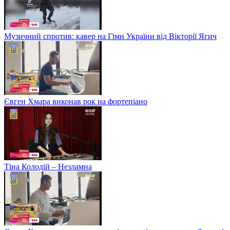
Музичний спротив: кавер на Гімн України від Вікторії Ягич
Євген Хмара виконав рок на фортепіано
Тіна Колодій – Незламна