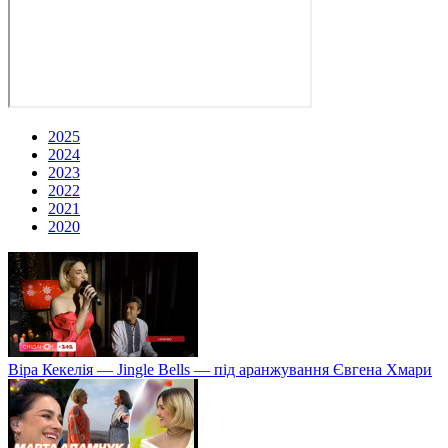
2025
2024
2023
2022
2021
2020
Віра Кекелія — Jingle Bells — під аранжування Євгена Хмари