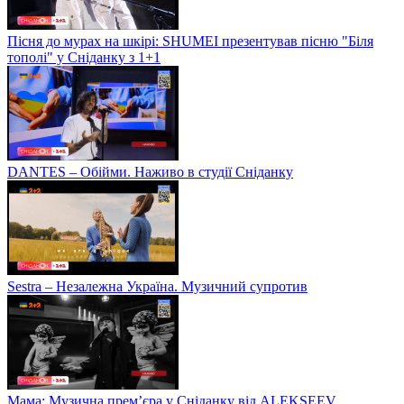
Пісня до мурах на шкірі: SHUMEI презентував пісню "Біля
тополі" у Сніданку з 1+1
DANTES – Обійми. Наживо в студії Сніданку
Sestra – Незалежна Україна. Музичний супротив
Мама: Музична прем’єра у Сніданку від ALEKSEEV