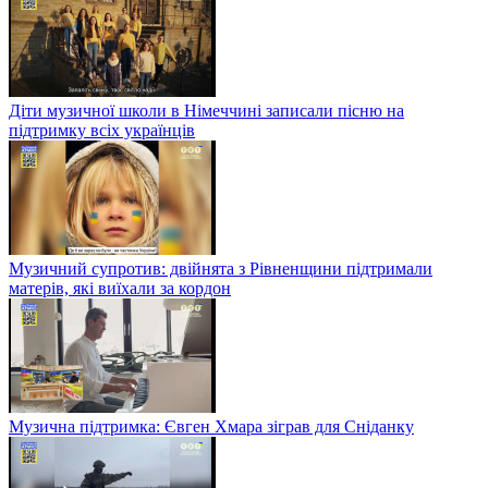
Діти музичної школи в Німеччині записали пісню на
підтримку всіх українців
Музичний супротив: двійнята з Рівненщини підтримали
матерів, які виїхали за кордон
Музична підтримка: Євген Хмара зіграв для Сніданку