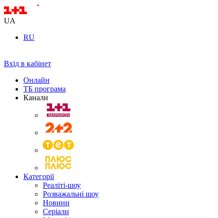
UA
RU
Вхід в кабінет
Онлайн
ТБ програма
Канали
Категорії
Реаліті-шоу
Розважальні шоу
Новини
Серіали