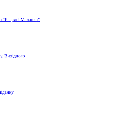
ю “Різдво і Маланка”
ку. Вихідного
ніданку