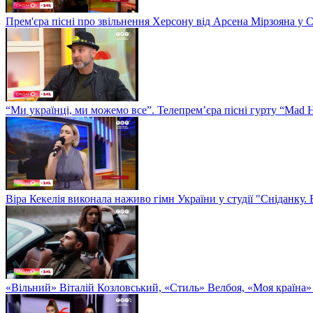
Прем'єра пісні про звільнення Херсону від Арсена Мірзояна у 
“Ми українці, ми можемо все”. Телепрем’єра пісні гурту “Mad H
Віра Кекелія виконала наживо гімн України у студії "Сніданку.
«Вільний» Віталій Козловський, «Стиль» Велбоя, «Моя країна