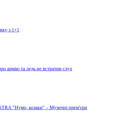
нку з 1+1
про армію та ледь не встратив слух
RA "Нумо, козаки" – Музичні прем'єри