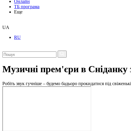
Онлайн
ТБ програма
Еще
UA
RU
Музичні прем'єри в Сніданку 
Робіть звук гучніше – будемо бадьоро прокидатися під свіженькі