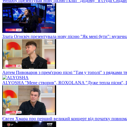
Wellboy презентував нову пісню і кліп "Додому" в студії Сніда
Злата Огнєвіч презентувала нову пісню "Як мені бути": музичн
Артем Пивоваров з прем'єрою пісні "Там у тополі" з рядками 
ALYOSHA "Мене створив", ROXOLANA "Дуже тепла пісня", 
Євген Хмара про перший великий концерт від початку повнома