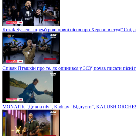
Kozak System з прем'єрою нової пісня про Херсон в студії Сніда
Співак Пташкін про те, як опинився у ЗСУ, почав писати пісні 
MONATIK "Дивна ніч", Kadnay "Відпусти", KALUSH ORCHEST