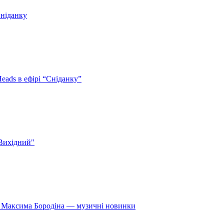
Сніданку
eads в ефірі “Сніданку”
 Вихідний"
» Максима Бородіна — музичні новинки