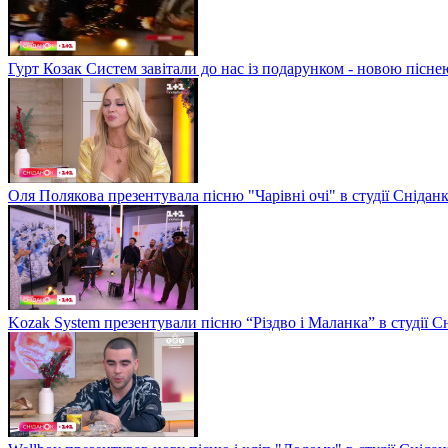
Гурт Козак Систем завітали до нас із подарунком - новою пісне
Оля Полякова презентувала пісню "Чарівні очі" в студії Снідан
Kozak System презентували пісню “Різдво і Маланка” в студії С