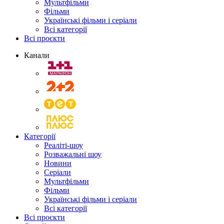
Мультфільми
Фільми
Українські фільми і серіали
Всі категорії
Всі проєкти
Канали
Категорії
Реаліті-шоу
Розважальні шоу
Новини
Серіали
Мультфільми
Фільми
Українські фільми і серіали
Всі категорії
Всі проєкти