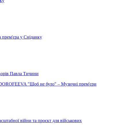
нку
а прем'єра у Сніданку
творів Павла Тичини
DOROFEEVA "Щоб не було" – Музичні прем'єри
сштабної війни та проєкт для військових