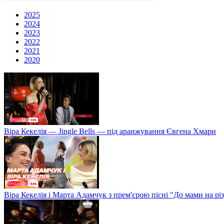
2025
2024
2023
2022
2021
2020
Віра Кекелія — Jingle Bells — під аранжування Євгена Хмари
Віра Кекелія і Марта Адамчук з прем'єрою пісні "До мами на рі