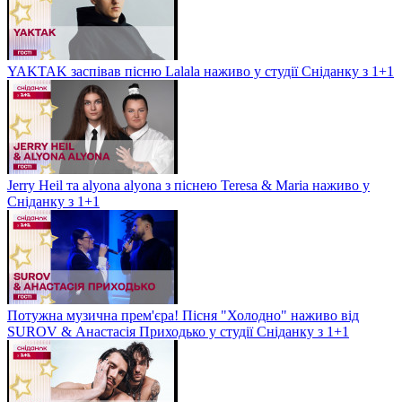
YAKTAK заспівав пісню Lalala наживо у студії Сніданку з 1+1
Jerry Heil та alyona alyona з піснею Teresa & Maria наживо у
Сніданку з 1+1
Потужна музична прем'єра! Пісня "Холодно" наживо від
SUROV & Анастасія Приходько у студії Сніданку з 1+1