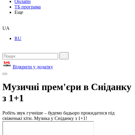
Онлайн
ТБ програма
Еще
UA
RU
Відкрити у додатку
Музичні прем'єри в Сніданку
з 1+1
Робіть звук гучніше – будемо бадьоро прокидатися під
свіженькі хіти. Музика у Сніданку з 1+1!