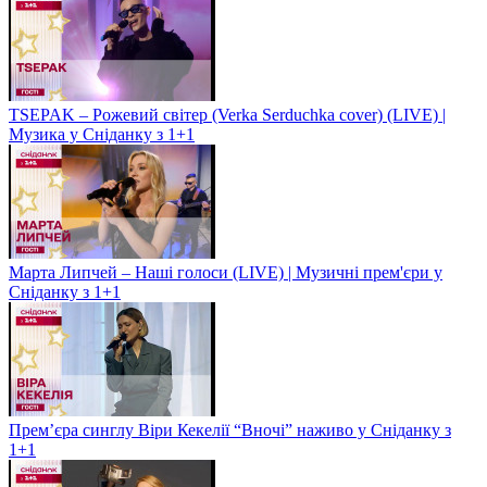
TSEPAK – Рожевий світер (Verka Serduchka cover) (LIVE) |
Музика у Сніданку з 1+1
Марта Липчей – Наші голоси (LIVE) | Музичні прем'єри у
Сніданку з 1+1
Прем’єра синглу Віри Кекелії “Вночі” наживо у Сніданку з
1+1