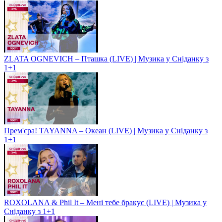
ZLATA OGNEVICH – Пташка (LIVE) | Музика у Сніданку з
1+1
Прем'єра! TAYANNA – Океан (LIVE) | Музика у Сніданку з
1+1
ROXOLANA & Phil It – Мені тебе бракує (LIVE) | Музика у
Сніданку з 1+1