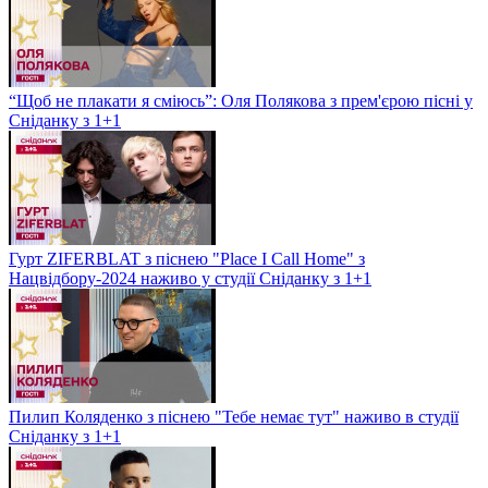
“Щоб не плакати я сміюсь”: Оля Полякова з прем'єрою пісні у
Сніданку з 1+1
Гурт ZIFERBLAT з піснею "Place I Call Home" з
Нацвідбору-2024 наживо у студії Сніданку з 1+1
Пилип Коляденко з піснею "Тебе немає тут" наживо в студії
Сніданку з 1+1