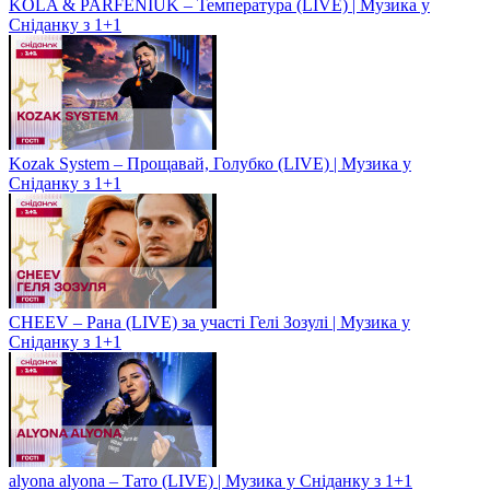
KOLA & PARFENIUK – Температура (LIVE) | Музика у
Сніданку з 1+1
Kozak System – Прощавай, Голубко (LIVE) | Музика у
Сніданку з 1+1
CHEEV – Рана (LIVE) за участі Гелі Зозулі | Музика у
Сніданку з 1+1
alyona alyona – Тато (LIVE) | Музика у Сніданку з 1+1