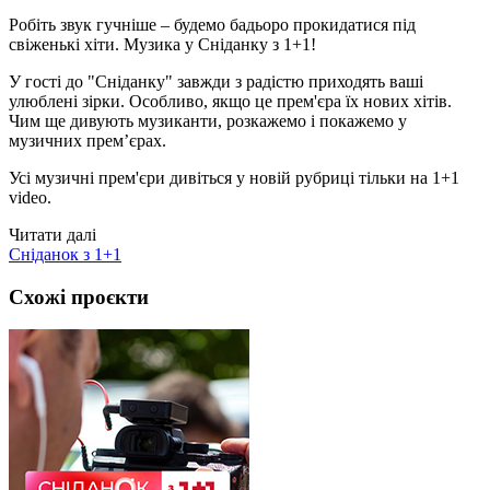
Робіть звук гучніше – будемо бадьоро прокидатися під
свіженькі хіти. Музика у Сніданку з 1+1!
У гості до "Сніданку" завжди з радістю приходять ваші
улюблені зірки. Особливо, якщо це прем'єра їх нових хітів.
Чим ще дивують музиканти, розкажемо і покажемо у
музичних прем’єрах.
Усі музичні прем'єри дивіться у новій рубриці тільки на 1+1
video.
Читати далі
Сніданок з 1+1
Схожі проєкти