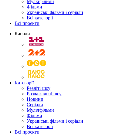
Мультфільми
Фільми
Українські фільми і серіали
Всі категорії
Всі проєкти
Канали
Категорії
Реаліті-шоу
Розважальні шоу
Новини
Серіали
Мультфільми
Фільми
Українські фільми і серіали
Всі категорії
Всі проєкти