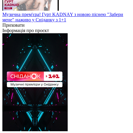
Музична прем'єра! Гурт KADNAY з новою піснею "Забери
мене" наживо у Сніданку з 1+1
Приховати
Інформація про проєкт