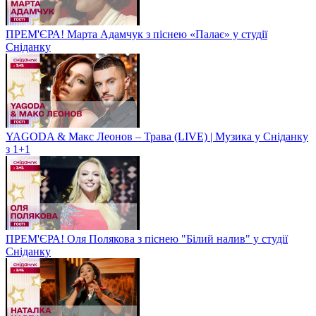
ПРЕМ'ЄРА! Марта Адамчук з піснею «Палає» у студії
Сніданку
YAGODA & Макс Леонов – Трава (LIVE) | Музика у Сніданку
з 1+1
ПРЕМ'ЄРА! Оля Полякова з піснею "Білий налив" у студії
Сніданку