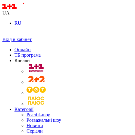
UA
RU
Вхід в кабінет
Онлайн
ТБ програма
Канали
Категорії
Реаліті-шоу
Розважальні шоу
Новини
Серіали