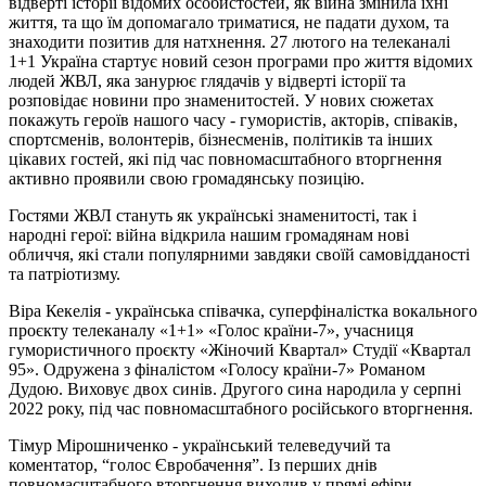
відверті історії відомих особистостей, як війна змінила їхні
життя, та що їм допомагало триматися, не падати духом, та
знаходити позитив для натхнення. 27 лютого на телеканалі
1+1 Україна стартує новий сезон програми про життя відомих
людей ЖВЛ, яка занурює глядачів у відверті історії та
розповідає новини про знаменитостей. У нових сюжетах
покажуть героїв нашого часу - гумористів, акторів, співаків,
спортсменів, волонтерів, бізнесменів, політиків та інших
цікавих гостей, які під час повномасштабного вторгнення
активно проявили свою громадянську позицію.
Гостями ЖВЛ стануть як українські знаменитості, так і
народні герої: війна відкрила нашим громадянам нові
обличчя, які стали популярними завдяки своїй самовідданості
та патріотизму.
Віра Кекелія - українська співачка, суперфіналістка вокального
проєкту телеканалу «1+1» «Голос країни-7», учасниця
гумористичного проєкту «Жіночий Квартал» Студії «Квартал
95». Одружена з фіналістом «Голосу країни-7» Романом
Дудою. Виховує двох синів. Другого сина народила у серпні
2022 року, під час повномасштабного російського вторгнення.
Тімур Мірошниченко - український телеведучий та
коментатор, “голос Євробачення”. Із перших днів
повномасштабного вторгнення виходив у прямі ефіри