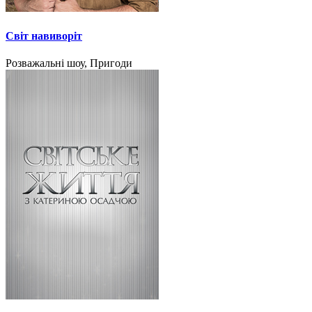
Світ навиворіт
Розважальні шоу, Пригоди