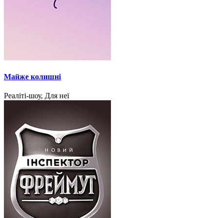
Майже колишні
Реаліті-шоу, Для неї