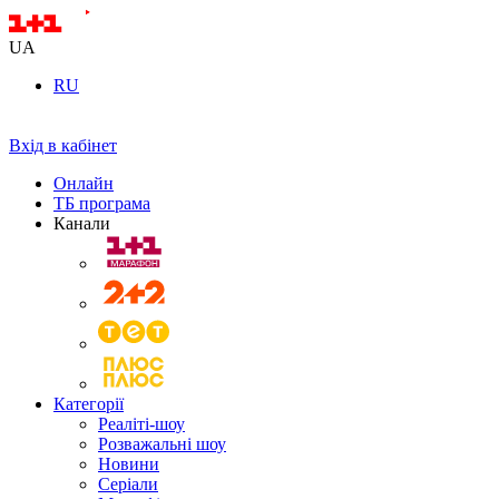
UA
RU
Вхід в кабінет
Онлайн
ТБ програма
Канали
Категорії
Реаліті-шоу
Розважальні шоу
Новини
Серіали