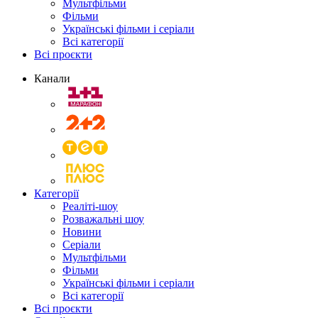
Мультфільми
Фільми
Українські фільми і серіали
Всі категорії
Всі проєкти
Канали
Категорії
Реаліті-шоу
Розважальні шоу
Новини
Серіали
Мультфільми
Фільми
Українські фільми і серіали
Всі категорії
Всі проєкти