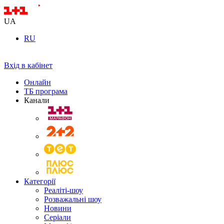
UA
RU
Вхід в кабінет
Онлайн
ТБ програма
Канали
Категорії
Реаліті-шоу
Розважальні шоу
Новини
Серіали