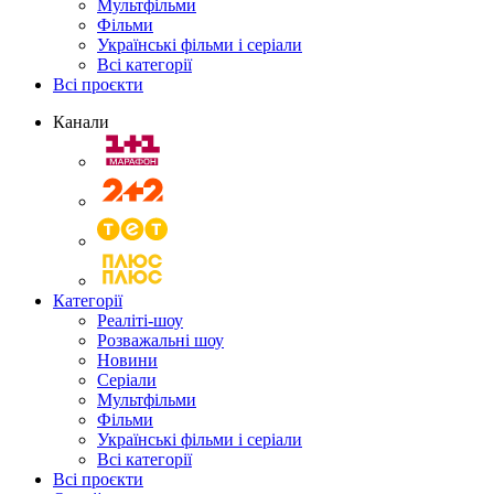
Мультфільми
Фільми
Українські фільми і серіали
Всі категорії
Всі проєкти
Канали
Категорії
Реаліті-шоу
Розважальні шоу
Новини
Серіали
Мультфільми
Фільми
Українські фільми і серіали
Всі категорії
Всі проєкти