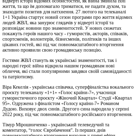
відверті історії відомих особистостей, як війна змінила їхні
життя, та що їм допомагало триматися, не падати духом, та
знаходити позитив для натхнення. 27 лютого на телеканалі
1+1 Україна стартує новий сезон програми про життя відомих
людей ЖВЛ, яка занурює глядачів у відверті історії та
розповідає новини про знаменитостей. У нових сюжетах
покажуть героїв нашого часу - гумористів, акторів, співаків,
спортсменів, волонтерів, бізнесменів, політиків та інших
цікавих гостей, які під час повномасштабного вторгнення
активно проявили свою громадянську позицію.
Гостями ЖВЛ стануть як українські знаменитості, так і
народні герої: війна відкрила нашим громадянам нові
обличчя, які стали популярними завдяки своїй самовідданості
та патріотизму.
Віра Кекелія - українська співачка, суперфіналістка вокального
проєкту телеканалу «1+1» «Голос країни-7», учасниця
гумористичного проєкту «Жіночий Квартал» Студії «Квартал
95». Одружена з фіналістом «Голосу країни-7» Романом
Дудою. Виховує двох синів. Другого сина народила у серпні
2022 року, під час повномасштабного російського вторгнення.
Тімур Мірошниченко - український телеведучий та
коментатор, “голос Євробачення”. Із перших днів
повномасштабного вторгнення виходив у прямі ефіри