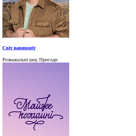
Світ навиворіт
Розважальні шоу, Пригоди