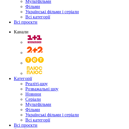
Мультфільми
Фільми
Українські фільми і серіали
Всі категорії
Всі проєкти
Канали
Категорії
Реаліті-шоу
Розважальні шоу
Новини
Серіали
Мультфільми
Фільми
Українські фільми і серіали
Всі категорії
Всі проєкти