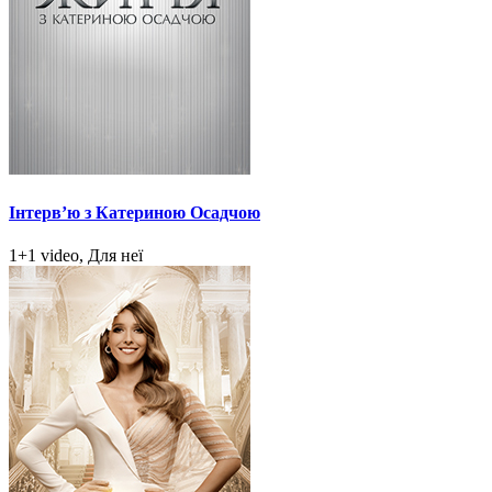
Інтерв’ю з Катериною Осадчою
1+1 video, Для неї