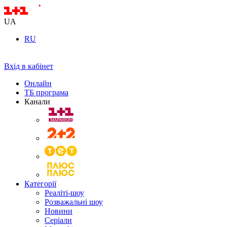
UA
RU
Вхід в кабінет
Онлайн
ТБ програма
Канали
Категорії
Реаліті-шоу
Розважальні шоу
Новини
Серіали