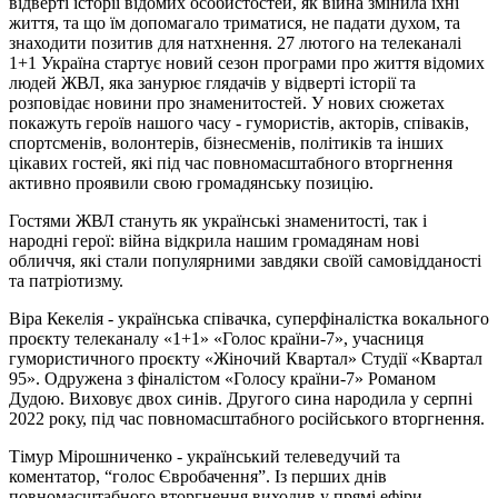
відверті історії відомих особистостей, як війна змінила їхні
життя, та що їм допомагало триматися, не падати духом, та
знаходити позитив для натхнення. 27 лютого на телеканалі
1+1 Україна стартує новий сезон програми про життя відомих
людей ЖВЛ, яка занурює глядачів у відверті історії та
розповідає новини про знаменитостей. У нових сюжетах
покажуть героїв нашого часу - гумористів, акторів, співаків,
спортсменів, волонтерів, бізнесменів, політиків та інших
цікавих гостей, які під час повномасштабного вторгнення
активно проявили свою громадянську позицію.
Гостями ЖВЛ стануть як українські знаменитості, так і
народні герої: війна відкрила нашим громадянам нові
обличчя, які стали популярними завдяки своїй самовідданості
та патріотизму.
Віра Кекелія - українська співачка, суперфіналістка вокального
проєкту телеканалу «1+1» «Голос країни-7», учасниця
гумористичного проєкту «Жіночий Квартал» Студії «Квартал
95». Одружена з фіналістом «Голосу країни-7» Романом
Дудою. Виховує двох синів. Другого сина народила у серпні
2022 року, під час повномасштабного російського вторгнення.
Тімур Мірошниченко - український телеведучий та
коментатор, “голос Євробачення”. Із перших днів
повномасштабного вторгнення виходив у прямі ефіри