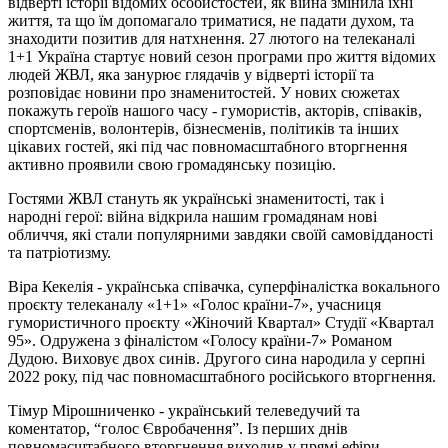
відверті історії відомих особистостей, як війна змінила їхні
життя, та що їм допомагало триматися, не падати духом, та
знаходити позитив для натхнення. 27 лютого на телеканалі
1+1 Україна стартує новий сезон програми про життя відомих
людей ЖВЛ, яка занурює глядачів у відверті історії та
розповідає новини про знаменитостей. У нових сюжетах
покажуть героїв нашого часу - гумористів, акторів, співаків,
спортсменів, волонтерів, бізнесменів, політиків та інших
цікавих гостей, які під час повномасштабного вторгнення
активно проявили свою громадянську позицію.
Гостями ЖВЛ стануть як українські знаменитості, так і
народні герої: війна відкрила нашим громадянам нові
обличчя, які стали популярними завдяки своїй самовідданості
та патріотизму.
Віра Кекелія - українська співачка, суперфіналістка вокального
проєкту телеканалу «1+1» «Голос країни-7», учасниця
гумористичного проєкту «Жіночий Квартал» Студії «Квартал
95». Одружена з фіналістом «Голосу країни-7» Романом
Дудою. Виховує двох синів. Другого сина народила у серпні
2022 року, під час повномасштабного російського вторгнення.
Тімур Мірошниченко - український телеведучий та
коментатор, “голос Євробачення”. Із перших днів
повномасштабного вторгнення виходив у прямі ефіри