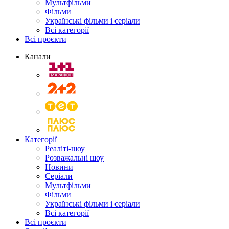
Мультфільми
Фільми
Українські фільми і серіали
Всі категорії
Всі проєкти
Канали
Категорії
Реаліті-шоу
Розважальні шоу
Новини
Серіали
Мультфільми
Фільми
Українські фільми і серіали
Всі категорії
Всі проєкти