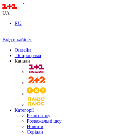
UA
RU
Вхід в кабінет
Онлайн
ТБ програма
Канали
Категорії
Реаліті-шоу
Розважальні шоу
Новини
Серіали