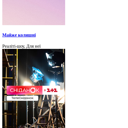
Майже колишні
Реаліті-шоу, Для неї