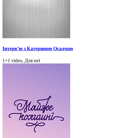
Інтерв’ю з Катериною Осадчою
1+1 video, Для неї