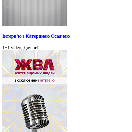
Інтерв’ю з Катериною Осадчою
1+1 video, Для неї