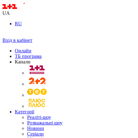
UA
RU
Вхід в кабінет
Онлайн
ТБ програма
Канали
Категорії
Реаліті-шоу
Розважальні шоу
Новини
Серіали