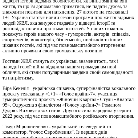
відверті історії відомих особистостей, як війна змінила їхні
життя, та що їм допомагало триматися, не падати духом, та
знаходити позитив для натхнення. 27 лютого на телеканалі
1+1 Україна стартує новий сезон програми про життя відомих
людей ЖВЛ, яка занурює глядачів у відверті історії та
розповідає новини про знаменитостей. У нових сюжетах
покажуть героїв нашого часу - гумористів, акторів, співаків,
спортсменів, волонтерів, бізнесменів, політиків та інших
цікавих гостей, які під час повномасштабного вторгнення
активно проявили свою громадянську позицію.
Гостями ЖВЛ стануть як українські знаменитості, так і
народні герої: війна відкрила нашим громадянам нові
обличчя, які стали популярними завдяки своїй самовідданості
та патріотизму.
Віра Кекелія - українська співачка, суперфіналістка вокального
проєкту телеканалу «1+1» «Голос країни-7», учасниця
гумористичного проєкту «Жіночий Квартал» Студії «Квартал
95». Одружена з фіналістом «Голосу країни-7» Романом
Дудою. Виховує двох синів. Другого сина народила у серпні
2022 року, під час повномасштабного російського вторгнення.
Тімур Мірошниченко - український телеведучий та
коментатор, “голос Євробачення”. Із перших днів
повномасштабного вторгнення виходив у прямі ефіри