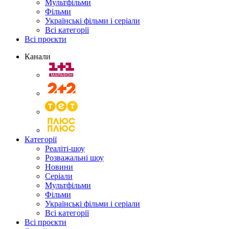
Мультфільми
Фільми
Українські фільми і серіали
Всі категорії
Всі проєкти
Канали
Категорії
Реаліті-шоу
Розважальні шоу
Новини
Серіали
Мультфільми
Фільми
Українські фільми і серіали
Всі категорії
Всі проєкти