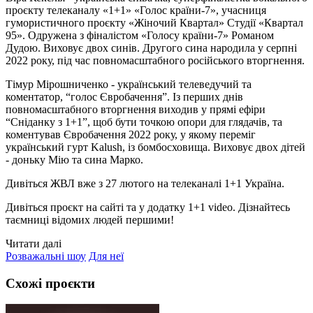
проєкту телеканалу «1+1» «Голос країни-7», учасниця
гумористичного проєкту «Жіночий Квартал» Студії «Квартал
95». Одружена з фіналістом «Голосу країни-7» Романом
Дудою. Виховує двох синів. Другого сина народила у серпні
2022 року, під час повномасштабного російського вторгнення.
Тімур Мірошниченко - український телеведучий та
коментатор, “голос Євробачення”. Із перших днів
повномасштабного вторгнення виходив у прямі ефіри
“Сніданку з 1+1”, щоб бути точкою опори для глядачів, та
коментував Євробачення 2022 року, у якому переміг
український гурт Kalush, із бомбосховища. Виховує двох дітей
- доньку Мію та сина Марко.
Дивіться ЖВЛ вже з 27 лютого на телеканалі 1+1 Україна.
Дивіться проєкт на сайті та у додатку 1+1 video. Дізнайтесь
таємниці відомих людей першими!
Читати далі
Розважальні шоу
Для неї
Схожі проєкти