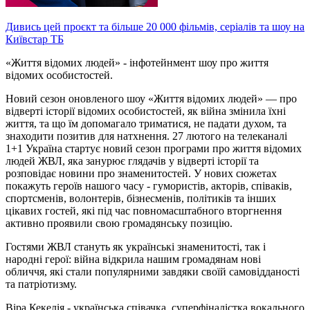
Дивись цей проєкт та більше 20 000 фільмів, серіалів та шоу на
Київстар ТБ
«Життя відомих людей» - інфотейнмент шоу про життя
відомих особистостей.
Новий сезон оновленого шоу «Життя відомих людей» — про
відверті історії відомих особистостей, як війна змінила їхні
життя, та що їм допомагало триматися, не падати духом, та
знаходити позитив для натхнення. 27 лютого на телеканалі
1+1 Україна стартує новий сезон програми про життя відомих
людей ЖВЛ, яка занурює глядачів у відверті історії та
розповідає новини про знаменитостей. У нових сюжетах
покажуть героїв нашого часу - гумористів, акторів, співаків,
спортсменів, волонтерів, бізнесменів, політиків та інших
цікавих гостей, які під час повномасштабного вторгнення
активно проявили свою громадянську позицію.
Гостями ЖВЛ стануть як українські знаменитості, так і
народні герої: війна відкрила нашим громадянам нові
обличчя, які стали популярними завдяки своїй самовідданості
та патріотизму.
Віра Кекелія - українська співачка, суперфіналістка вокального