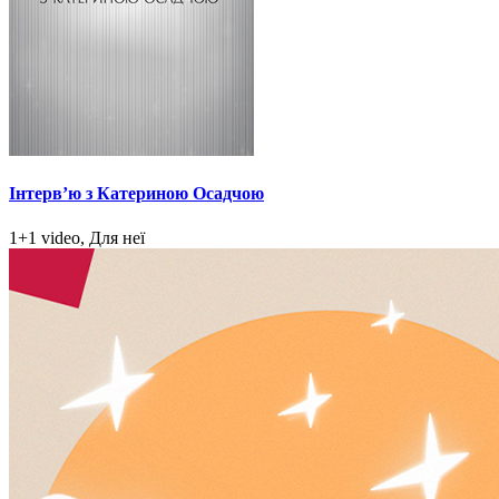
Інтерв’ю з Катериною Осадчою
1+1 video, Для неї