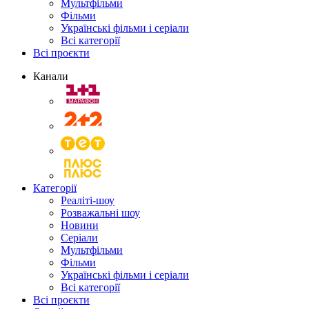
Мультфільми
Фільми
Українські фільми і серіали
Всі категорії
Всі проєкти
Канали
Категорії
Реаліті-шоу
Розважальні шоу
Новини
Серіали
Мультфільми
Фільми
Українські фільми і серіали
Всі категорії
Всі проєкти