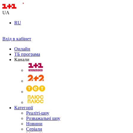
UA
RU
Вхід в кабінет
Онлайн
ТБ програма
Канали
Категорії
Реаліті-шоу
Розважальні шоу
Новини
Серіали