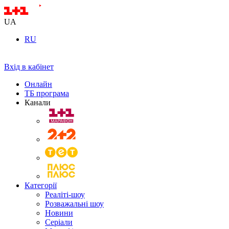
UA
RU
Вхід в кабінет
Онлайн
ТБ програма
Канали
Категорії
Реаліті-шоу
Розважальні шоу
Новини
Серіали