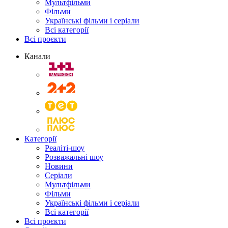
Мультфільми
Фільми
Українські фільми і серіали
Всі категорії
Всі проєкти
Канали
Категорії
Реаліті-шоу
Розважальні шоу
Новини
Серіали
Мультфільми
Фільми
Українські фільми і серіали
Всі категорії
Всі проєкти