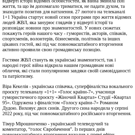
відверті історії відомих особистостей, як війна змінила їхні
життя, та що їм допомагало триматися, не падати духом, та
знаходити позитив для натхнення. 27 лютого на телеканалі
1+1 Україна стартує новий сезон програми про життя відомих
людей ЖВЛ, яка занурює глядачів у відверті історії та
розповідає новини про знаменитостей. У нових сюжетах
покажуть героїв нашого часу - гумористів, акторів, співаків,
спортсменів, волонтерів, бізнесменів, політиків та інших
цікавих гостей, які під час повномасштабного вторгнення
активно проявили свою громадянську позицію.
Гостями ЖВЛ стануть як українські знаменитості, так і
народні герої: війна відкрила нашим громадянам нові
обличчя, які стали популярними завдяки своїй самовідданості
та патріотизму.
Віра Кекелія - українська співачка, суперфіналістка вокального
проєкту телеканалу «1+1» «Голос країни-7», учасниця
гумористичного проєкту «Жіночий Квартал» Студії «Квартал
95». Одружена з фіналістом «Голосу країни-7» Романом
Дудою. Виховує двох синів. Другого сина народила у серпні
2022 року, під час повномасштабного російського вторгнення.
Тімур Мірошниченко - український телеведучий та
коментатор, “голос Євробачення”. Із перших днів
повномасштабного вторгнення виходив у прямі ефіри