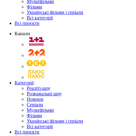
Мультфільми
Фільми
Українські фільми і серіали
Всі категорії
Всі проєкти
Канали
Категорії
Реаліті-шоу
Розважальні шоу
Новини
Серіали
Мультфільми
Фільми
Українські фільми і серіали
Всі категорії
Всі проєкти