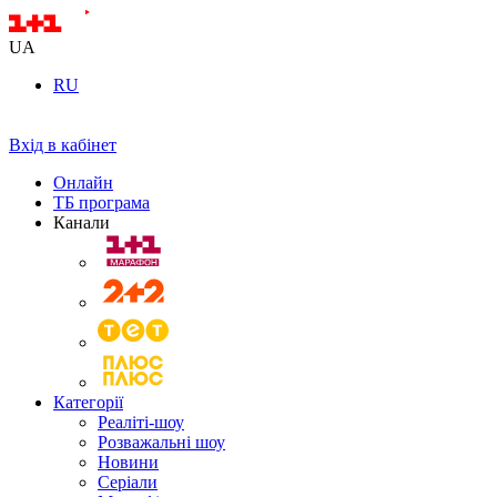
UA
RU
Вхід в кабінет
Онлайн
ТБ програма
Канали
Категорії
Реаліті-шоу
Розважальні шоу
Новини
Серіали