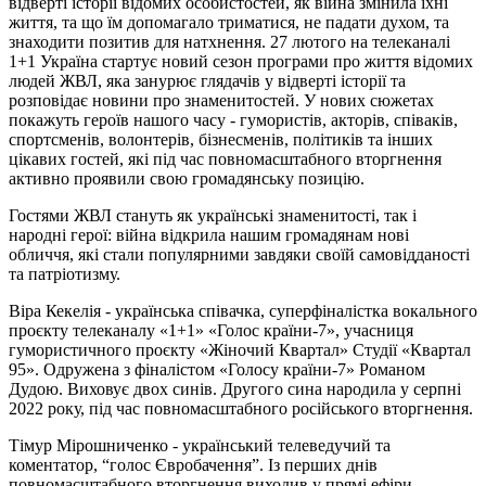
відверті історії відомих особистостей, як війна змінила їхні
життя, та що їм допомагало триматися, не падати духом, та
знаходити позитив для натхнення. 27 лютого на телеканалі
1+1 Україна стартує новий сезон програми про життя відомих
людей ЖВЛ, яка занурює глядачів у відверті історії та
розповідає новини про знаменитостей. У нових сюжетах
покажуть героїв нашого часу - гумористів, акторів, співаків,
спортсменів, волонтерів, бізнесменів, політиків та інших
цікавих гостей, які під час повномасштабного вторгнення
активно проявили свою громадянську позицію.
Гостями ЖВЛ стануть як українські знаменитості, так і
народні герої: війна відкрила нашим громадянам нові
обличчя, які стали популярними завдяки своїй самовідданості
та патріотизму.
Віра Кекелія - українська співачка, суперфіналістка вокального
проєкту телеканалу «1+1» «Голос країни-7», учасниця
гумористичного проєкту «Жіночий Квартал» Студії «Квартал
95». Одружена з фіналістом «Голосу країни-7» Романом
Дудою. Виховує двох синів. Другого сина народила у серпні
2022 року, під час повномасштабного російського вторгнення.
Тімур Мірошниченко - український телеведучий та
коментатор, “голос Євробачення”. Із перших днів
повномасштабного вторгнення виходив у прямі ефіри