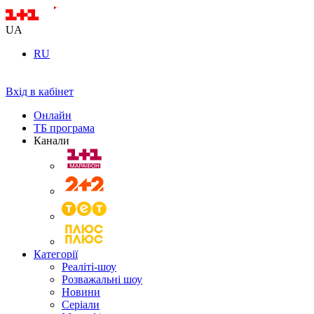
UA
RU
Вхід в кабінет
Онлайн
ТБ програма
Канали
Категорії
Реаліті-шоу
Розважальні шоу
Новини
Серіали