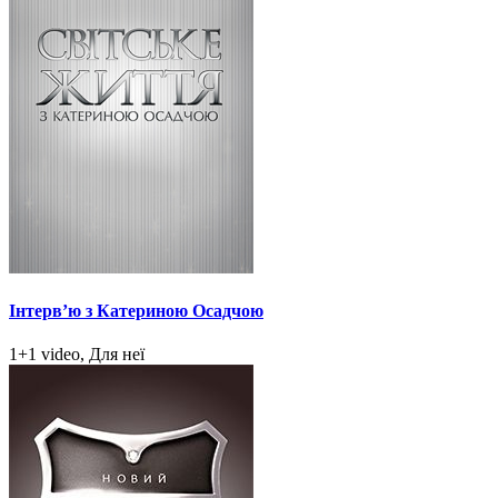
Інтерв’ю з Катериною Осадчою
1+1 video, Для неї