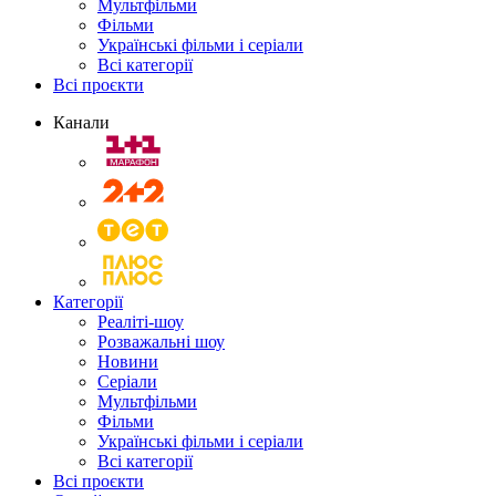
Мультфільми
Фільми
Українські фільми і серіали
Всі категорії
Всі проєкти
Канали
Категорії
Реаліті-шоу
Розважальні шоу
Новини
Серіали
Мультфільми
Фільми
Українські фільми і серіали
Всі категорії
Всі проєкти