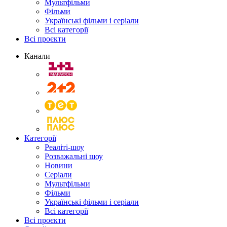
Мультфільми
Фільми
Українські фільми і серіали
Всі категорії
Всі проєкти
Канали
Категорії
Реаліті-шоу
Розважальні шоу
Новини
Серіали
Мультфільми
Фільми
Українські фільми і серіали
Всі категорії
Всі проєкти