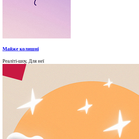
Майже колишні
Реаліті-шоу, Для неї