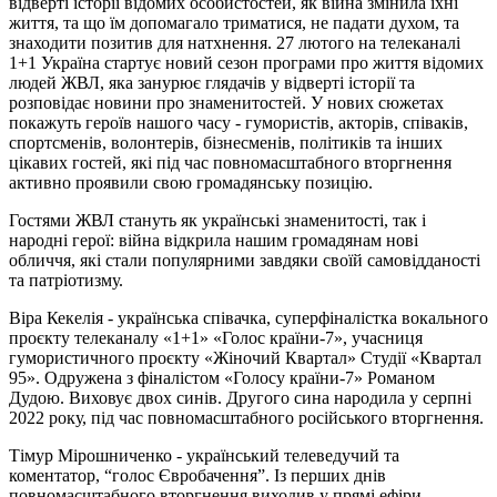
відверті історії відомих особистостей, як війна змінила їхні
життя, та що їм допомагало триматися, не падати духом, та
знаходити позитив для натхнення. 27 лютого на телеканалі
1+1 Україна стартує новий сезон програми про життя відомих
людей ЖВЛ, яка занурює глядачів у відверті історії та
розповідає новини про знаменитостей. У нових сюжетах
покажуть героїв нашого часу - гумористів, акторів, співаків,
спортсменів, волонтерів, бізнесменів, політиків та інших
цікавих гостей, які під час повномасштабного вторгнення
активно проявили свою громадянську позицію.
Гостями ЖВЛ стануть як українські знаменитості, так і
народні герої: війна відкрила нашим громадянам нові
обличчя, які стали популярними завдяки своїй самовідданості
та патріотизму.
Віра Кекелія - українська співачка, суперфіналістка вокального
проєкту телеканалу «1+1» «Голос країни-7», учасниця
гумористичного проєкту «Жіночий Квартал» Студії «Квартал
95». Одружена з фіналістом «Голосу країни-7» Романом
Дудою. Виховує двох синів. Другого сина народила у серпні
2022 року, під час повномасштабного російського вторгнення.
Тімур Мірошниченко - український телеведучий та
коментатор, “голос Євробачення”. Із перших днів
повномасштабного вторгнення виходив у прямі ефіри