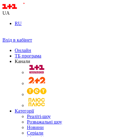
UA
RU
Вхід в кабінет
Онлайн
ТБ програма
Канали
Категорії
Реаліті-шоу
Розважальні шоу
Новини
Серіали