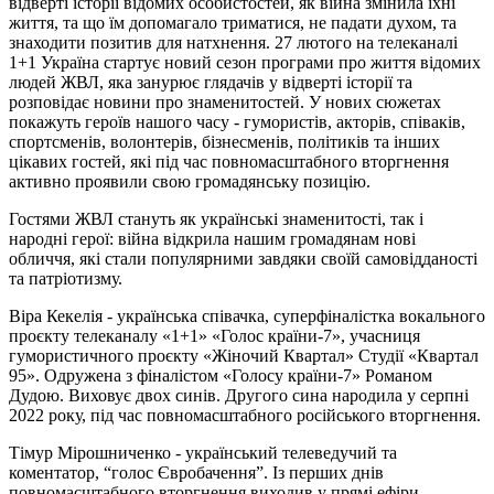
відверті історії відомих особистостей, як війна змінила їхні
життя, та що їм допомагало триматися, не падати духом, та
знаходити позитив для натхнення. 27 лютого на телеканалі
1+1 Україна стартує новий сезон програми про життя відомих
людей ЖВЛ, яка занурює глядачів у відверті історії та
розповідає новини про знаменитостей. У нових сюжетах
покажуть героїв нашого часу - гумористів, акторів, співаків,
спортсменів, волонтерів, бізнесменів, політиків та інших
цікавих гостей, які під час повномасштабного вторгнення
активно проявили свою громадянську позицію.
Гостями ЖВЛ стануть як українські знаменитості, так і
народні герої: війна відкрила нашим громадянам нові
обличчя, які стали популярними завдяки своїй самовідданості
та патріотизму.
Віра Кекелія - українська співачка, суперфіналістка вокального
проєкту телеканалу «1+1» «Голос країни-7», учасниця
гумористичного проєкту «Жіночий Квартал» Студії «Квартал
95». Одружена з фіналістом «Голосу країни-7» Романом
Дудою. Виховує двох синів. Другого сина народила у серпні
2022 року, під час повномасштабного російського вторгнення.
Тімур Мірошниченко - український телеведучий та
коментатор, “голос Євробачення”. Із перших днів
повномасштабного вторгнення виходив у прямі ефіри