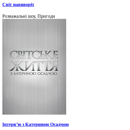
Світ навиворіт
Розважальні шоу, Пригоди
Інтерв’ю з Катериною Осадчою