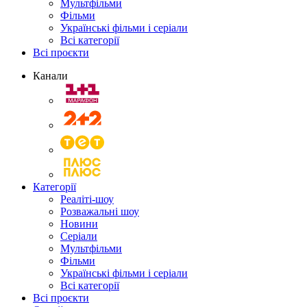
Мультфільми
Фільми
Українські фільми і серіали
Всі категорії
Всі проєкти
Канали
Категорії
Реаліті-шоу
Розважальні шоу
Новини
Серіали
Мультфільми
Фільми
Українські фільми і серіали
Всі категорії
Всі проєкти