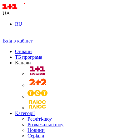
UA
RU
Вхід в кабінет
Онлайн
ТБ програма
Канали
Категорії
Реаліті-шоу
Розважальні шоу
Новини
Серіали