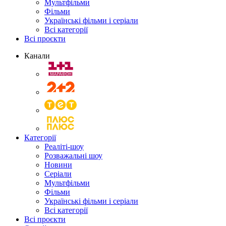
Мультфільми
Фільми
Українські фільми і серіали
Всі категорії
Всі проєкти
Канали
Категорії
Реаліті-шоу
Розважальні шоу
Новини
Серіали
Мультфільми
Фільми
Українські фільми і серіали
Всі категорії
Всі проєкти