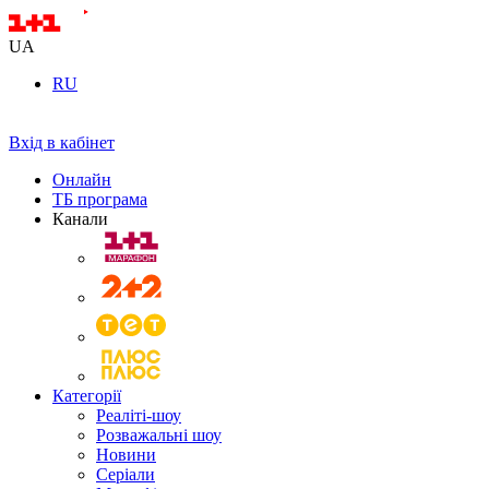
UA
RU
Вхід в кабінет
Онлайн
ТБ програма
Канали
Категорії
Реаліті-шоу
Розважальні шоу
Новини
Серіали