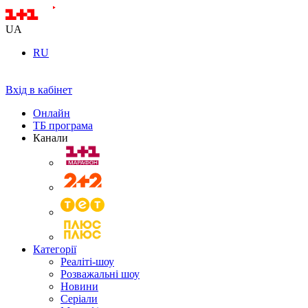
UA
RU
Вхід в кабінет
Онлайн
ТБ програма
Канали
Категорії
Реаліті-шоу
Розважальні шоу
Новини
Серіали