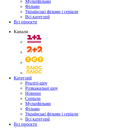
Мультфільми
Фільми
Українські фільми і серіали
Всі категорії
Всі проєкти
Канали
Категорії
Реаліті-шоу
Розважальні шоу
Новини
Серіали
Мультфільми
Фільми
Українські фільми і серіали
Всі категорії
Всі проєкти