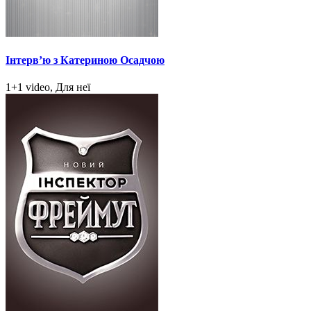
Інтерв’ю з Катериною Осадчою
1+1 video, Для неї