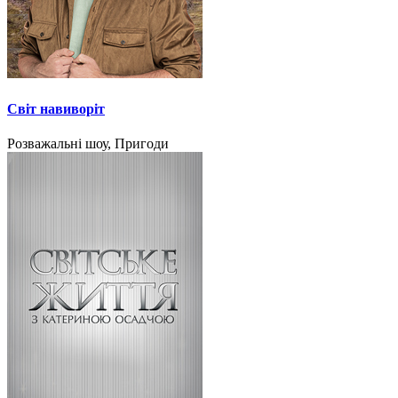
Світ навиворіт
Розважальні шоу, Пригоди