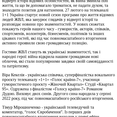
відверті історії відомих особистостей, як війна змінила їхні
життя, та що їм допомагало триматися, не падати духом, та
знаходити позитив для натхнення. 27 лютого на телеканалі
1+1 Україна стартує новий сезон програми про життя відомих
людей ЖВЛ, яка занурює глядачів у відверті історії та
розповідає новини про знаменитостей. У нових сюжетах
покажуть героїв нашого часу - гумористів, акторів, співаків,
спортсменів, волонтерів, бізнесменів, політиків та інших
цікавих гостей, які під час повномасштабного вторгнення
активно проявили свою громадянську позицію.
Гостями ЖВЛ стануть як українські знаменитості, так і
народні герої: війна відкрила нашим громадянам нові
обличчя, які стали популярними завдяки своїй самовідданості
та патріотизму.
Віра Кекелія - українська співачка, суперфіналістка вокального
проєкту телеканалу «1+1» «Голос країни-7», учасниця
гумористичного проєкту «Жіночий Квартал» Студії «Квартал
95». Одружена з фіналістом «Голосу країни-7» Романом
Дудою. Виховує двох синів. Другого сина народила у серпні
2022 року, під час повномасштабного російського вторгнення.
Тімур Мірошниченко - український телеведучий та
коментатор, “голос Євробачення”. Із перших днів
повномасштабного вторгнення виходив у прямі ефіри