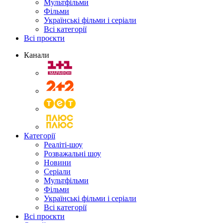
Мультфільми
Фільми
Українські фільми і серіали
Всі категорії
Всі проєкти
Канали
Категорії
Реаліті-шоу
Розважальні шоу
Новини
Серіали
Мультфільми
Фільми
Українські фільми і серіали
Всі категорії
Всі проєкти