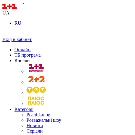
UA
RU
Вхід в кабінет
Онлайн
ТБ програма
Канали
Категорії
Реаліті-шоу
Розважальні шоу
Новини
Серіали