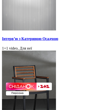
Інтерв’ю з Катериною Осадчою
1+1 video, Для неї