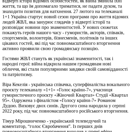
відверті історії відомих особистостей, як війна змінила їхні
життя, та що їм допомагало триматися, не падати духом, та
знаходити позитив для натхнення. 27 лютого на телеканалі
1+1 Україна стартує новий сезон програми про життя відомих
людей ЖВЛ, яка занурює глядачів у відверті історії та
розповідає новини про знаменитостей. У нових сюжетах
покажуть героїв нашого часу - гумористів, акторів, співаків,
спортсменів, волонтерів, бізнесменів, політиків та інших
цікавих гостей, які під час повномасштабного вторгнення
активно проявили свою громадянську позицію.
Гостями ЖВЛ стануть як українські знаменитості, так і
народні герої: війна відкрила нашим громадянам нові
обличчя, які стали популярними завдяки своїй самовідданості
та патріотизму.
Віра Кекелія - українська співачка, суперфіналістка вокального
проєкту телеканалу «1+1» «Голос країни-7», учасниця
гумористичного проєкту «Жіночий Квартал» Студії «Квартал
95». Одружена з фіналістом «Голосу країни-7» Романом
Дудою. Виховує двох синів. Другого сина народила у серпні
2022 року, під час повномасштабного російського вторгнення.
Тімур Мірошниченко - український телеведучий та
коментатор, “голос Євробачення”. Із перших днів
повномасштабного вторгнення виходив у прямі ефіри