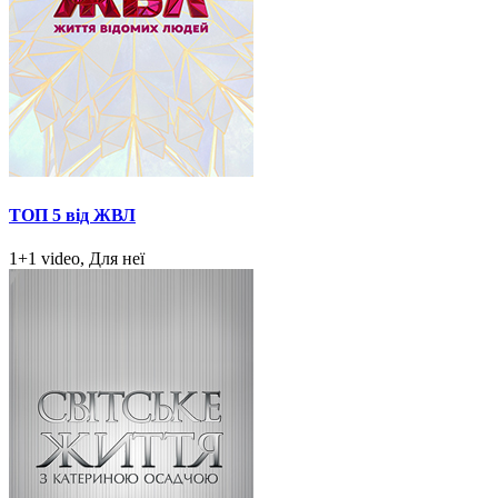
ТОП 5 від ЖВЛ
1+1 video, Для неї