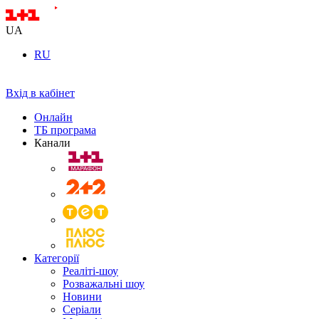
UA
RU
Вхід в кабінет
Онлайн
ТБ програма
Канали
Категорії
Реаліті-шоу
Розважальні шоу
Новини
Серіали