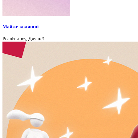
Майже колишні
Реаліті-шоу, Для неї