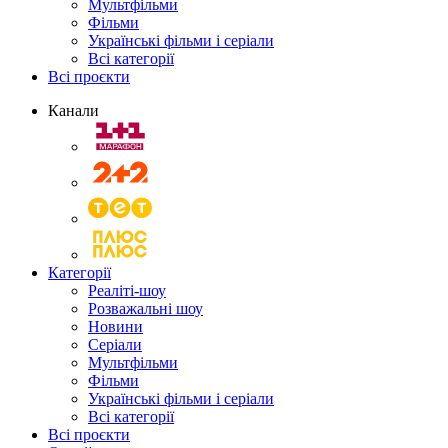
Мультфільми
Фільми
Українські фільми і серіали
Всі категорії
Всі проєкти
Канали
Категорії
Реаліті-шоу
Розважальні шоу
Новини
Серіали
Мультфільми
Фільми
Українські фільми і серіали
Всі категорії
Всі проєкти