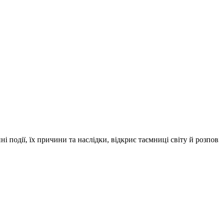
і події, їх причини та наслідки, відкриє таємниці світу й розпо