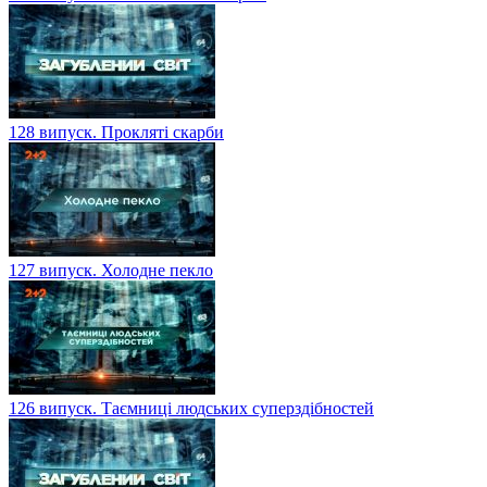
128 випуск. Прокляті скарби
127 випуск. Холодне пекло
126 випуск. Таємниці людських суперздібностей