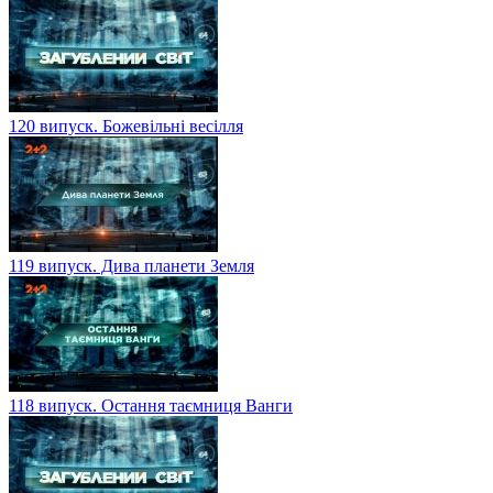
120 випуск. Божевільні весілля
119 випуск. Дива планети Земля
118 випуск. Остання таємниця Ванги