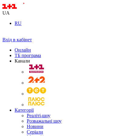
UA
RU
Вхід в кабінет
Онлайн
ТБ програма
Канали
Категорії
Реаліті-шоу
Розважальні шоу
Новини
Серіали