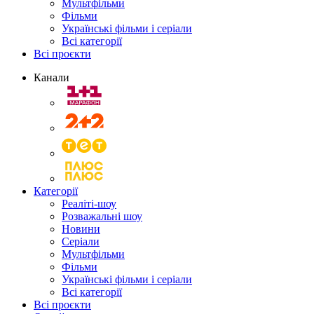
Мультфільми
Фільми
Українські фільми і серіали
Всі категорії
Всі проєкти
Канали
Категорії
Реаліті-шоу
Розважальні шоу
Новини
Серіали
Мультфільми
Фільми
Українські фільми і серіали
Всі категорії
Всі проєкти