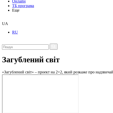
Онлайн
ТБ програма
Еще
UA
RU
Загублений світ
«Загублений світ» – проект на 2+2, який розкаже про надзвичайн