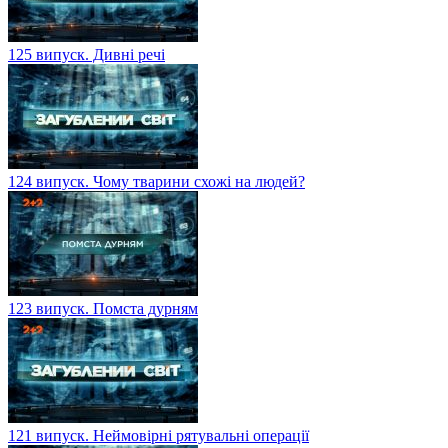
125 випуск. Дивні речі
124 випуск. Чому тварини схожі на людей?
123 випуск. Помста дурням
121 випуск. Неймовірні рятувальні операції