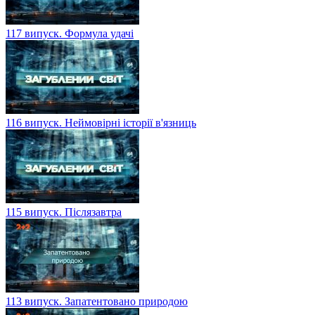
117 випуск. Формула удачі
116 випуск. Неймовірні історії в'язниць
115 випуск. Післязавтра
113 випуск. Запатентовано природою