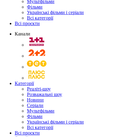
Мультфільми
Фільми
Українські фільми і серіали
Всі категорії
Всі проєкти
Канали
Категорії
Реаліті-шоу
Розважальні шоу
Новини
Серіали
Мультфільми
Фільми
Українські фільми і серіали
Всі категорії
Всі проєкти