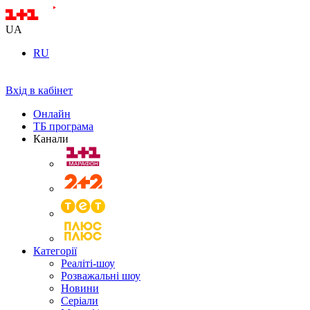
UA
RU
Вхід в кабінет
Онлайн
ТБ програма
Канали
Категорії
Реаліті-шоу
Розважальні шоу
Новини
Серіали