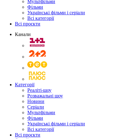
Мультфільми
Фільми
Українські фільми і серіали
Всі категорії
Всі проєкти
Канали
Категорії
Реаліті-шоу
Розважальні шоу
Новини
Серіали
Мультфільми
Фільми
Українські фільми і серіали
Всі категорії
Всі проєкти