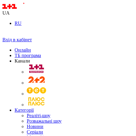
UA
RU
Вхід в кабінет
Онлайн
ТБ програма
Канали
Категорії
Реаліті-шоу
Розважальні шоу
Новини
Серіали