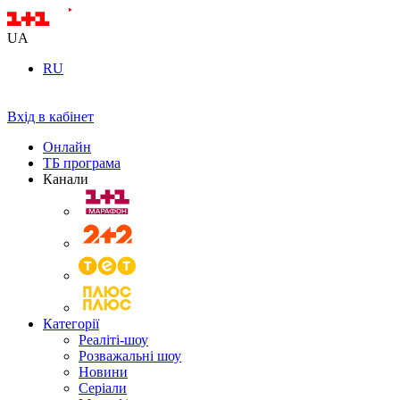
UA
RU
Вхід в кабінет
Онлайн
ТБ програма
Канали
Категорії
Реаліті-шоу
Розважальні шоу
Новини
Серіали