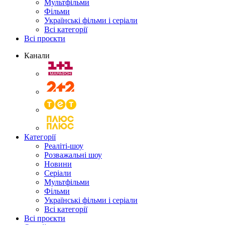
Мультфільми
Фільми
Українські фільми і серіали
Всі категорії
Всі проєкти
Канали
Категорії
Реаліті-шоу
Розважальні шоу
Новини
Серіали
Мультфільми
Фільми
Українські фільми і серіали
Всі категорії
Всі проєкти