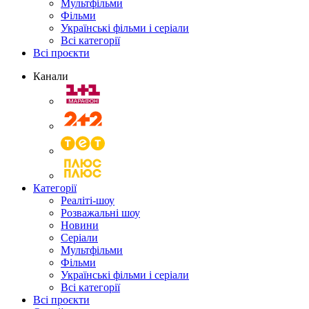
Мультфільми
Фільми
Українські фільми і серіали
Всі категорії
Всі проєкти
Канали
Категорії
Реаліті-шоу
Розважальні шоу
Новини
Серіали
Мультфільми
Фільми
Українські фільми і серіали
Всі категорії
Всі проєкти