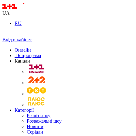
UA
RU
Вхід в кабінет
Онлайн
ТБ програма
Канали
Категорії
Реаліті-шоу
Розважальні шоу
Новини
Серіали