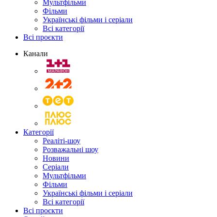
Мультфільми
Фільми
Українські фільми і серіали
Всі категорії
Всі проєкти
Канали
Категорії
Реаліті-шоу
Розважальні шоу
Новини
Серіали
Мультфільми
Фільми
Українські фільми і серіали
Всі категорії
Всі проєкти