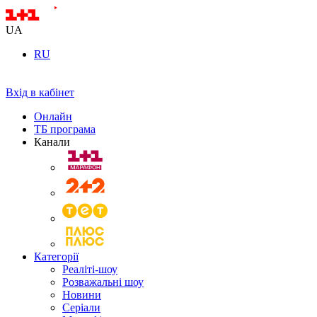
UA
RU
Вхід в кабінет
Онлайн
ТБ програма
Канали
Категорії
Реаліті-шоу
Розважальні шоу
Новини
Серіали