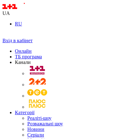
UA
RU
Вхід в кабінет
Онлайн
ТБ програма
Канали
Категорії
Реаліті-шоу
Розважальні шоу
Новини
Серіали