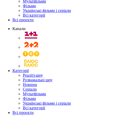
Мультфільми
Фільми
Українські фільми і серіали
Всі категорії
Всі проєкти
Канали
Категорії
Реаліті-шоу
Розважальні шоу
Новини
Серіали
Мультфільми
Фільми
Українські фільми і серіали
Всі категорії
Всі проєкти