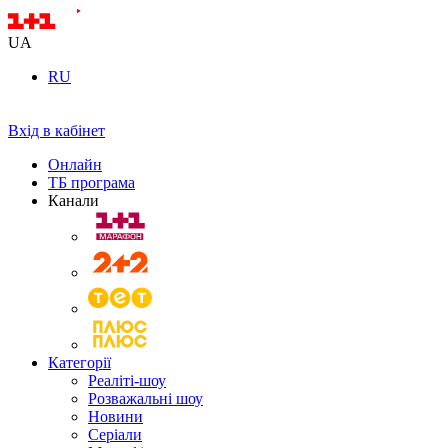
UA
RU
Вхід в кабінет
Онлайн
ТБ програма
Канали
Категорії
Реаліті-шоу
Розважальні шоу
Новини
Серіали