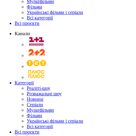
Мультфільми
Фільми
Українські фільми і серіали
Всі категорії
Всі проєкти
Канали
Категорії
Реаліті-шоу
Розважальні шоу
Новини
Серіали
Мультфільми
Фільми
Українські фільми і серіали
Всі категорії
Всі проєкти