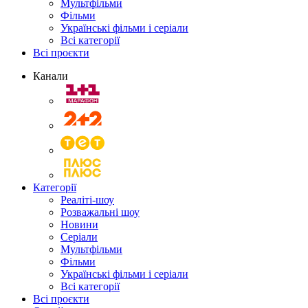
Мультфільми
Фільми
Українські фільми і серіали
Всі категорії
Всі проєкти
Канали
Категорії
Реаліті-шоу
Розважальні шоу
Новини
Серіали
Мультфільми
Фільми
Українські фільми і серіали
Всі категорії
Всі проєкти