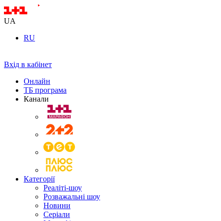
UA
RU
Вхід в кабінет
Онлайн
ТБ програма
Канали
Категорії
Реаліті-шоу
Розважальні шоу
Новини
Серіали