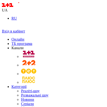
UA
RU
Вхід в кабінет
Онлайн
ТБ програма
Канали
Категорії
Реаліті-шоу
Розважальні шоу
Новини
Серіали