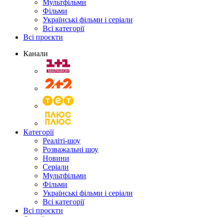
Мультфільми
Фільми
Українські фільми і серіали
Всі категорії
Всі проєкти
Канали
Категорії
Реаліті-шоу
Розважальні шоу
Новини
Серіали
Мультфільми
Фільми
Українські фільми і серіали
Всі категорії
Всі проєкти