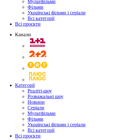
Мультфільми
Фільми
Українські фільми і серіали
Всі категорії
Всі проєкти
Канали
Категорії
Реаліті-шоу
Розважальні шоу
Новини
Серіали
Мультфільми
Фільми
Українські фільми і серіали
Всі категорії
Всі проєкти