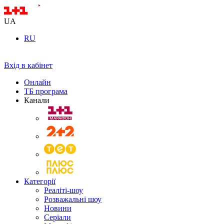
UA
RU
Вхід в кабінет
Онлайн
ТБ програма
Канали
Категорії
Реаліті-шоу
Розважальні шоу
Новини
Серіали