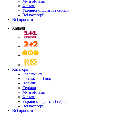
Мультфільми
Фільми
Українські фільми і серіали
Всі категорії
Всі проєкти
Канали
Категорії
Реаліті-шоу
Розважальні шоу
Новини
Серіали
Мультфільми
Фільми
Українські фільми і серіали
Всі категорії
Всі проєкти