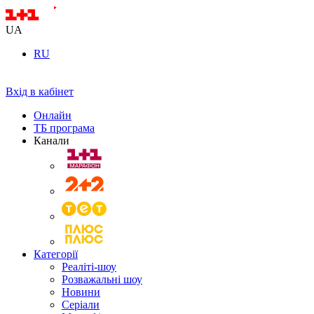
UA
RU
Вхід в кабінет
Онлайн
ТБ програма
Канали
Категорії
Реаліті-шоу
Розважальні шоу
Новини
Серіали