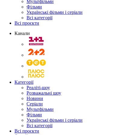
Мультфільми
Фільми
Українські фільми і серіали
Всі категорії
Всі проєкти
Канали
Категорії
Реаліті-шоу
Розважальні шоу
Новини
Серіали
Мультфільми
Фільми
Українські фільми і серіали
Всі категорії
Всі проєкти