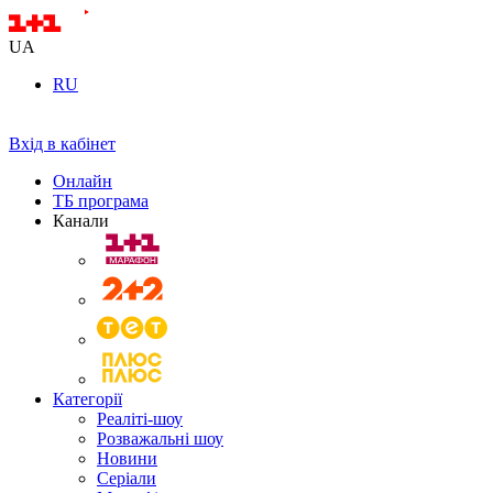
UA
RU
Вхід в кабінет
Онлайн
ТБ програма
Канали
Категорії
Реаліті-шоу
Розважальні шоу
Новини
Серіали