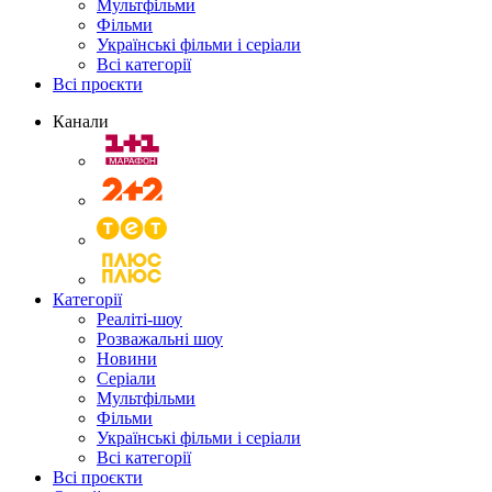
Мультфільми
Фільми
Українські фільми і серіали
Всі категорії
Всі проєкти
Канали
Категорії
Реаліті-шоу
Розважальні шоу
Новини
Серіали
Мультфільми
Фільми
Українські фільми і серіали
Всі категорії
Всі проєкти