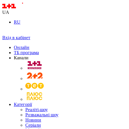
UA
RU
Вхід в кабінет
Онлайн
ТБ програма
Канали
Категорії
Реаліті-шоу
Розважальні шоу
Новини
Серіали