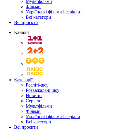
Мультфільми
Фільми
Українські фільми і серіали
Всі категорії
Всі проєкти
Канали
Категорії
Реаліті-шоу
Розважальні шоу
Новини
Серіали
Мультфільми
Фільми
Українські фільми і серіали
Всі категорії
Всі проєкти