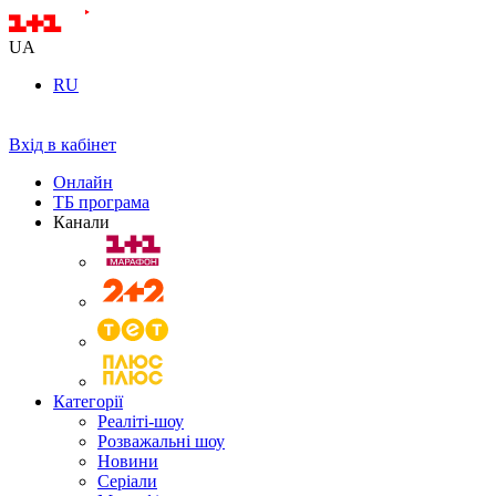
UA
RU
Вхід в кабінет
Онлайн
ТБ програма
Канали
Категорії
Реаліті-шоу
Розважальні шоу
Новини
Серіали