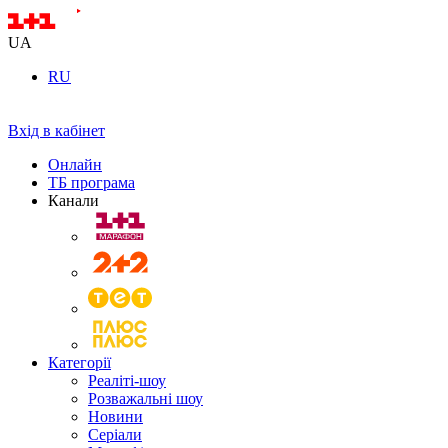
UA
RU
Вхід в кабінет
Онлайн
ТБ програма
Канали
Категорії
Реаліті-шоу
Розважальні шоу
Новини
Серіали