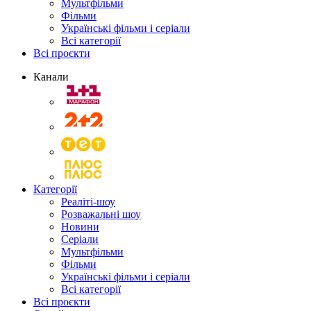
Мультфільми
Фільми
Українські фільми і серіали
Всі категорії
Всі проєкти
Канали
Категорії
Реаліті-шоу
Розважальні шоу
Новини
Серіали
Мультфільми
Фільми
Українські фільми і серіали
Всі категорії
Всі проєкти