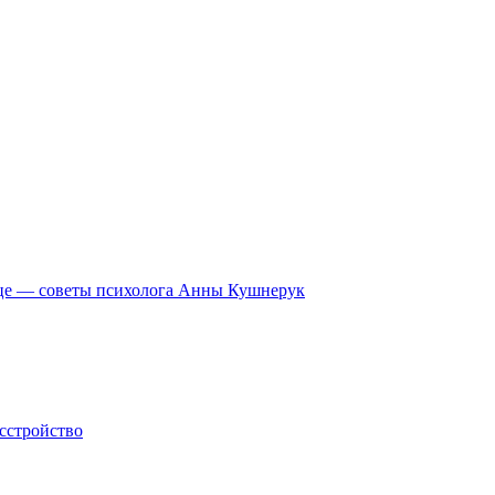
ердце — советы психолога Анны Кушнерук
асстройство