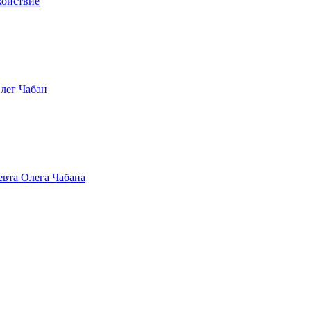
койствие
Олег Чабан
евта Олега Чабана