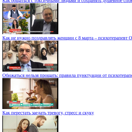
Как общаться с токсичными людьми и сохранять душевное спо
Как не нужно поздравлять женщин с 8 марта – психотерапевт 
Обижаться нельзя прощать: правила пунктуации от психотерап
Как перестать заедать тревогу, стресс и скуку