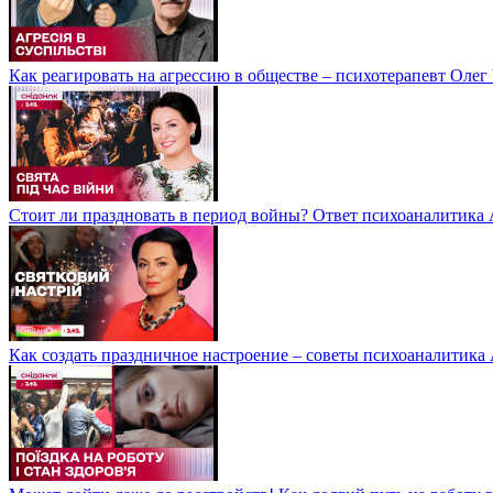
Как реагировать на агрессию в обществе – психотерапевт Олег
Стоит ли праздновать в период войны? Ответ психоаналитик
Как создать праздничное настроение – советы психоаналитик