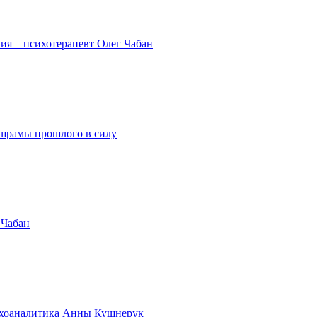
ия – психотерапевт Олег Чабан
ь шрамы прошлого в силу
 Чабан
сихоаналитика Анны Кушнерук