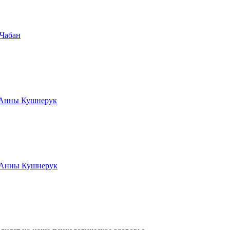
 Чабан
а Анны Кушнерук
а Анны Кушнерук