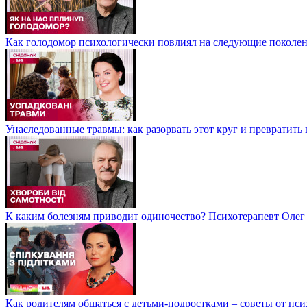
Как голодомор психологически повлиял на следующие поколен
Унаследованные травмы: как разорвать этот круг и превратит
К каким болезням приводит одиночество? Психотерапевт Олег
Как родителям общаться с детьми-подростками – советы от п