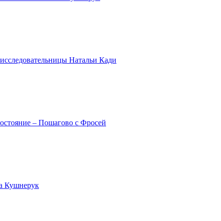
оисследовательницы Натальи Кади
состояние – Пошагово с Фросей
на Кушнерук