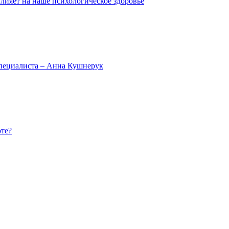
влияет на наше психологическое здоровье
специалиста – Анна Кушнерук
рте?