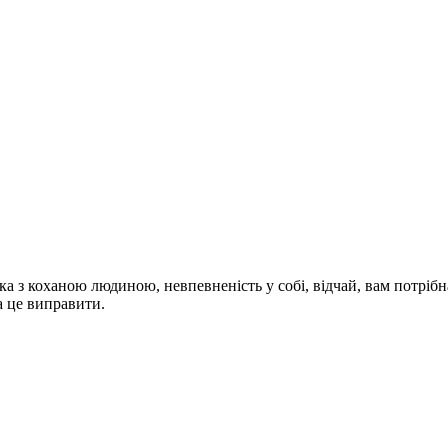
ка з коханою людиною, невпевненість у собі, відчай, вам потріб
а це виправити.