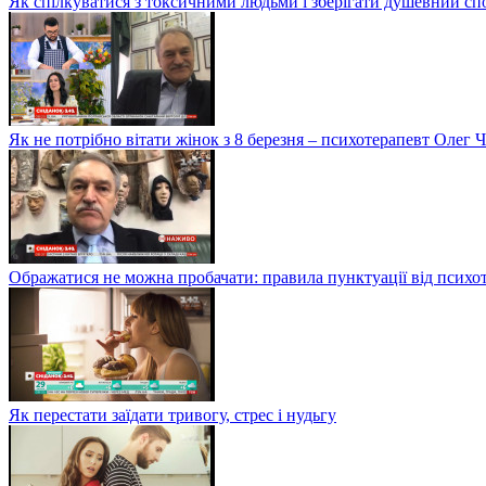
Як спілкуватися з токсичними людьми і зберігати душевний сп
Як не потрібно вітати жінок з 8 березня – психотерапевт Олег 
Ображатися не можна пробачати: правила пунктуації від психо
Як перестати заїдати тривогу, стрес і нудьгу