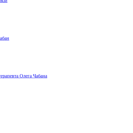
окій
Чабан
терапевта Олега Чабана