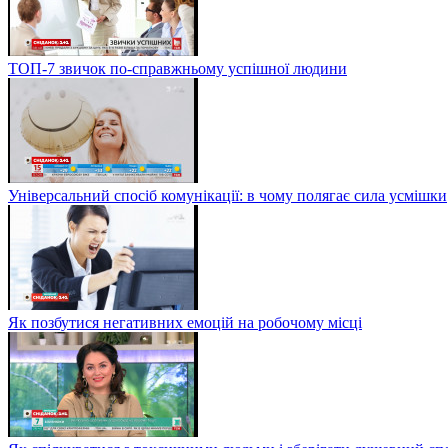
ТОП-7 звичок по-справжньому успішної людини
Універсальний спосіб комунікації: в чому полягає сила усмішки
Як позбутися негативних емоцій на робочому місці