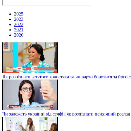
2025
2023
2022
2021
2020
Як розпізнати затятого холостяка та чи варто боротися за йо
Чи залежать українці від селфі і як розпізнати психічний розлад