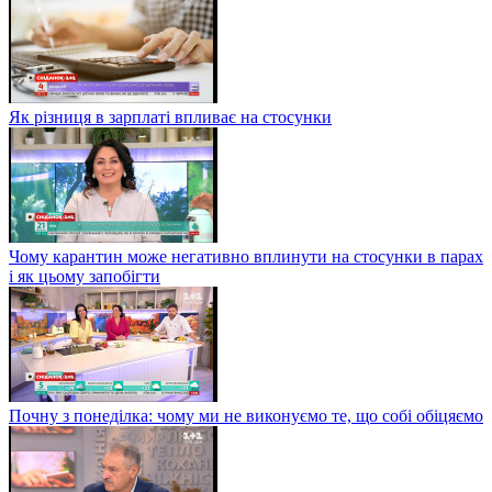
Як різниця в зарплаті впливає на стосунки
Чому карантин може негативно вплинути на стосунки в парах
і як цьому запобігти
Почну з понеділка: чому ми не виконуємо те, що собі обіцяємо