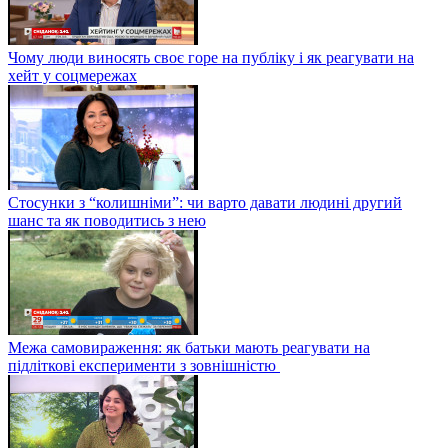
Чому люди виносять своє горе на публіку і як реагувати на
хейт у соцмережах
Стосунки з “колишніми”: чи варто давати людині другий
шанс та як поводитись з нею
Межа самовираження: як батьки мають реагувати на
підліткові експерименти з зовнішністю