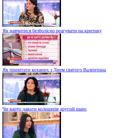
Як навчитися безболісно реагувати на критику
Як привітати коханих з Днем святого Валентина
Чи варто давати колишнім другий шанс