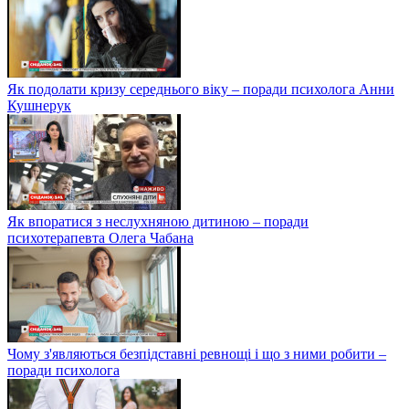
Як подолати кризу середнього віку – поради психолога Анни
Кушнерук
Як впоратися з неслухняною дитиною – поради
психотерапевта Олега Чабана
Чому з'являються безпідставні ревнощі і що з ними робити –
поради психолога