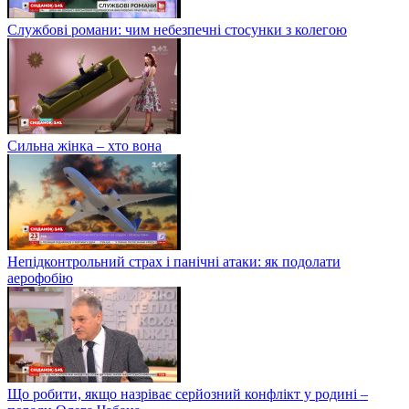
Службові романи: чим небезпечні стосунки з колегою
Сильна жінка – хто вона
Непідконтрольний страх і панічні атаки: як подолати
аерофобію
Що робити, якщо назріває серйозний конфлікт у родині –