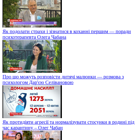
Як подолати страхи і зізнатися в коханні першим — поради
психотерапевта Олега Чабана
Про що можуть розповісти дитячі малюнки — розмова з
психологом Дар'єю Селівановою
Як протидіяти агресії та нормалізувати стосунки в родині під
час карантину – Олег Чабан