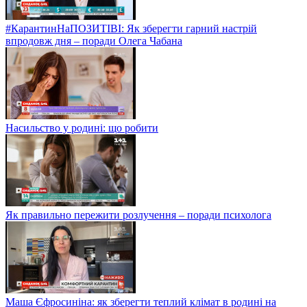
#КарантинНаПОЗИТІВІ: Як зберегти гарний настрій
впродовж дня – поради Олега Чабана
Насильство у родині: що робити
Як правильно пережити розлучення – поради психолога
Маша Єфросиніна: як зберегти теплий клімат в родині на