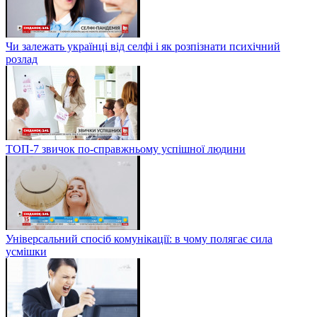
Чи залежать українці від селфі і як розпізнати психічний
розлад
ТОП-7 звичок по-справжньому успішної людини
Універсальний спосіб комунікації: в чому полягає сила
усмішки