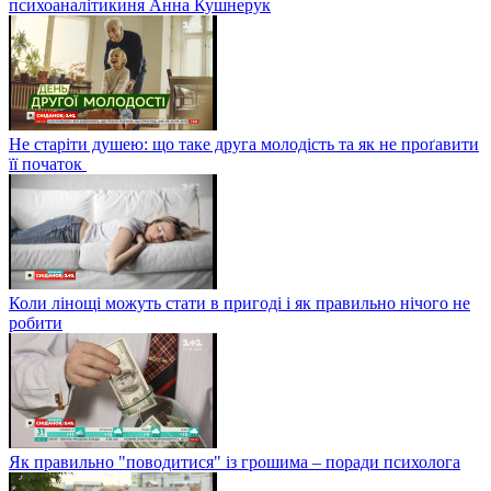
психоаналітикиня Анна Кушнерук
Не старіти душею: що таке друга молодість та як не проґавити
її початок
Коли лінощі можуть стати в пригоді і як правильно нічого не
робити
Як правильно "поводитися" із грошима – поради психолога