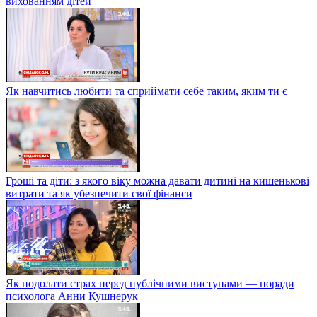
вихованням дітей
Як навчитись любити та сприймати себе таким, яким ти є
Гроші та діти: з якого віку можна давати дитині на кишенькові
витрати та як убезпечити свої фінанси
Як подолати страх перед публічними виступами — поради
психолога Анни Кушнерук