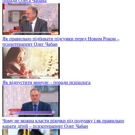
поради Олега Чабана
Як правильно підбивати підсумки перед Новим Роком –
психотерапевт Олег Чабан
Як відпустити минуле – поради психолога
Чому не можна класти різочки під подушку і як правильно
карати дітей – психотерапевт Олег Чабан