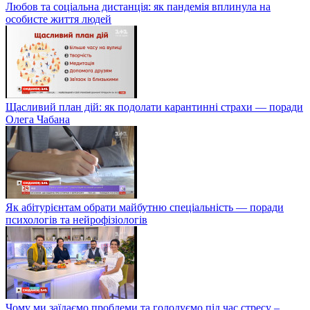
Любов та соціальна дистанція: як пандемія вплинула на
особисте життя людей
Щасливий план дій: як подолати карантинні страхи — поради
Олега Чабана
Як абітурієнтам обрати майбутню спеціальність — поради
психологів та нейрофізіологів
Чому ми заїдаємо проблеми та голодуємо під час стресу –