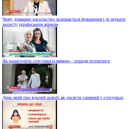
Чому домашнє насильство залишається безкарним і де шукати
захисту українським жінкам
Як налагодити стосунки із мамою – поради психолога
День мрій про вдалий шлюб: як досягти гармонії у стосунках