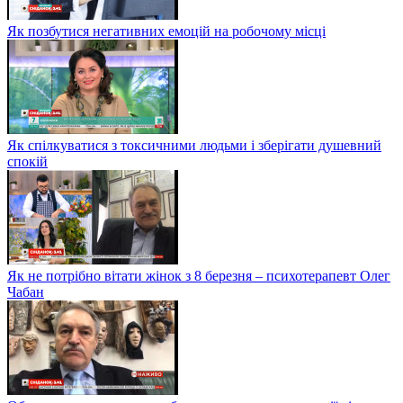
Як позбутися негативних емоцій на робочому місці
Як спілкуватися з токсичними людьми і зберігати душевний
спокій
Як не потрібно вітати жінок з 8 березня – психотерапевт Олег
Чабан