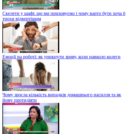
Скелети у шафі: що ми приховуємо і чому варто бути хоча б
трохи відвертішим
Емоції на роботі: як уникнути зриву, коли навколо колеги
Чому зросла кількість випадків домашнього насилля та як
йому протидіяти