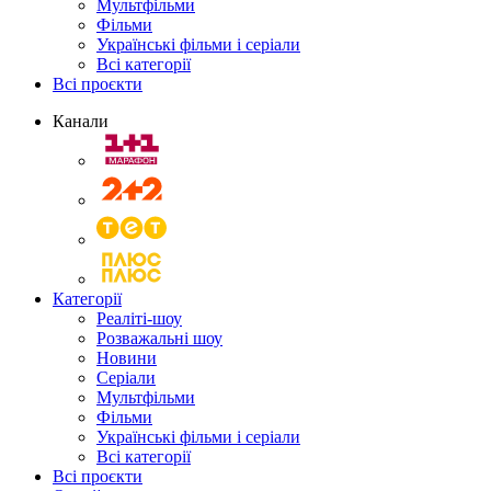
Мультфільми
Фільми
Українські фільми і серіали
Всі категорії
Всі проєкти
Канали
Категорії
Реаліті-шоу
Розважальні шоу
Новини
Серіали
Мультфільми
Фільми
Українські фільми і серіали
Всі категорії
Всі проєкти