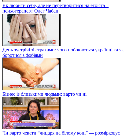
Як любити себе, але не перетворитися на егоїста –
психотерапевт Олег Чабан
День зустрічі зі страхами: чого побоюються українці та як
боротися з фобіями
Бізнес із близькими людьми: варто чи ні
Чи варто чекати “лицаря на білому коні” — розмірковує