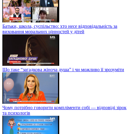
Батьки, школа, суспільство: хто несе відповідальність за
виховання моральних цінностей у дітей
Що таке “загадкова жіноча душа” і чи можливо її зрозуміти
Чому потрібно говорити компліменти собі — відповіді зірок
та психологів