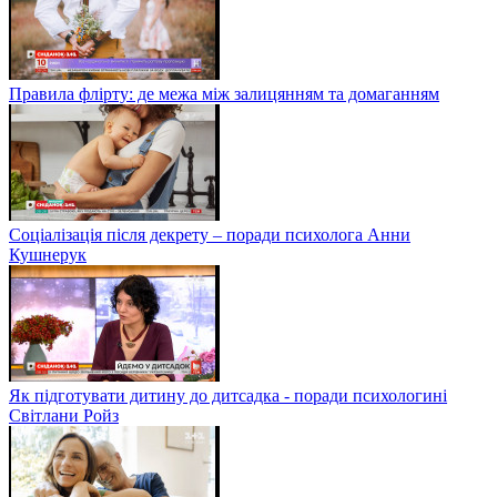
Правила флірту: де межа між залицянням та домаганням
Соціалізація після декрету – поради психолога Анни
Кушнерук
Як підготувати дитину до дитсадка - поради психологині
Світлани Ройз