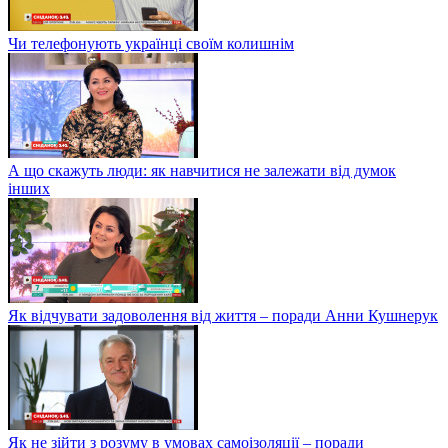
Чи телефонують українці своїм колишнім
А що скажуть люди: як навчитися не залежати від думок
інших
Як відчувати задоволення від життя – поради Анни Кушнерук
Як не зійти з розуму в умовах самоізоляції – поради