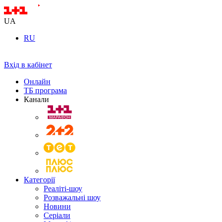
UA
RU
Вхід в кабінет
Онлайн
ТБ програма
Канали
Категорії
Реаліті-шоу
Розважальні шоу
Новини
Серіали