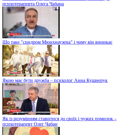
психотерапевта Олега Чабана
Що таке "синдром Мюнхнаузена" і чому він виникає
Якою має бути дружба – психолог Анна Кушнерук
Як із розумінням ставитися до своїх і чужих помилок –
психотерапевт Олег Чабан