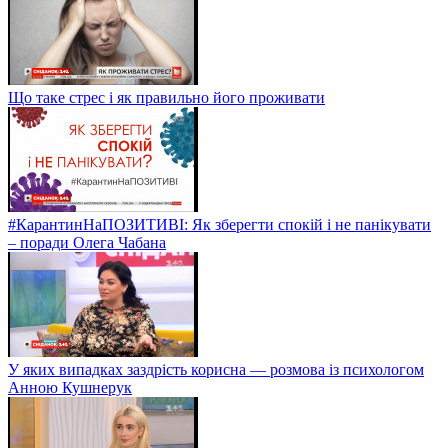
Що таке стрес і як правильно його проживати
#КарантинНаПОЗИТИВІ: Як зберегти спокій і не панікувати
– поради Олега Чабана
У яких випадках заздрість корисна — розмова із психологом
Анною Кушнерук