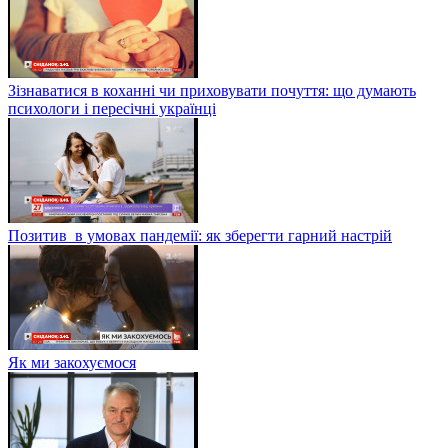
Зізнаватися в коханні чи приховувати почуття: що думають
психологи і пересічні українці
Позитив в умовах пандемії: як зберегти гарний настрій
Як ми закохуємося