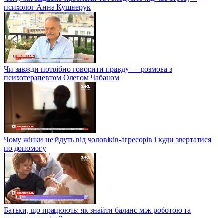
психолог Анна Кушнерук
Чи завжди потрібно говорити правду — розмова з
психотерапевтом Олегом Чабаном
Чому жінки не йдуть від чоловіків-агресорів і куди звертатися
по допомогу
Батьки, що працюють: як знайти баланс між роботою та