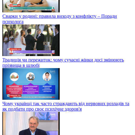
Сварки у родині: правила виходу з конфлікту – Поради
психолога
Традиція чи пережиток: чому сучасні жінки досі змінюють
прізвища в шлюбі
Чому українці так часто страждають від нервових розладів та
як подбати про своє психічне здоров'я