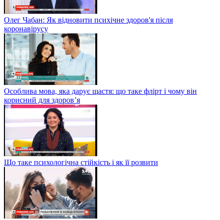
Олег Чабан: Як відновити психічне здоров'я після
коронавірусу
Особлива мова, яка дарує щастя: що таке флірт і чому він
корисний для здоров’я
Що таке психологічна стійкість і як її розвити