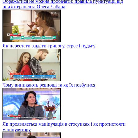
Ображатися не можна пробачати: правила пунктуації від
психотерапевта Олега Чабана
Як перестати заїдати тривогу, стрес і нудьгу
Чому виникають ревнощі та як їх позбутися
Як проявляється маніпуляція в стосунках і як протистояти
маніпулятору