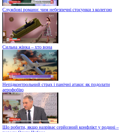
Службові романи: чим небезпечні стосунки з колегою
Сильна жінка – хто вона
Непідконтрольний страх і панічні атаки: як подолати
аерофобію
Що робити, якщо назріває серйозний конфлікт у родині –