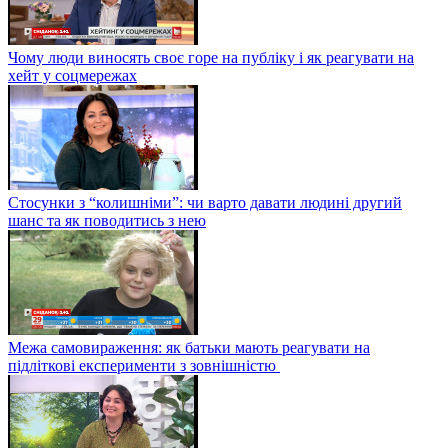
Чому люди виносять своє горе на публіку і як реагувати на
хейт у соцмережах
Стосунки з “колишніми”: чи варто давати людині другий
шанс та як поводитись з нею
Межа самовираження: як батьки мають реагувати на
підліткові експерименти з зовнішністю