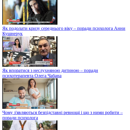
Як подолати кризу середнього віку – поради психолога Анни
Кушнерук
Як впоратися з неслухняною дитиною – поради
психотерапевта Олега Чабана
Чому з'являються безпідставні ревнощі і що з ними робити –
поради психолога