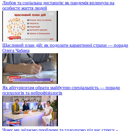
Любов та соціальна дистанція: як пандемія вплинула на
особисте життя людей
Щасливий план дій: як подолати карантинні страхи — поради
Олега Чабана
Як абітурієнтам обрати майбутню спеціальність — поради
психологів та нейрофізіологів
Чому ми заїдаємо проблеми та голодуємо під час стресу –