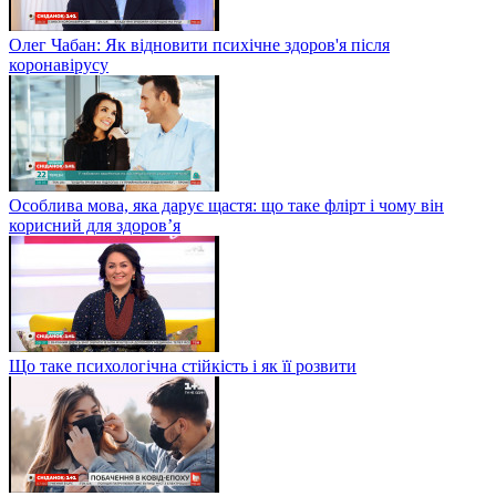
Олег Чабан: Як відновити психічне здоров'я після
коронавірусу
Особлива мова, яка дарує щастя: що таке флірт і чому він
корисний для здоров’я
Що таке психологічна стійкість і як її розвити