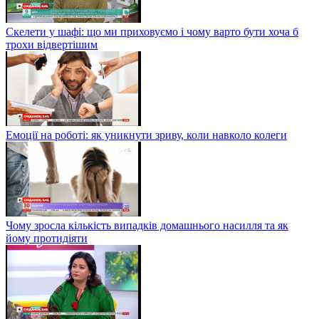
Скелети у шафі: що ми приховуємо і чому варто бути хоча б
трохи відвертішим
Емоції на роботі: як уникнути зриву, коли навколо колеги
Чому зросла кількість випадків домашнього насилля та як
йому протидіяти