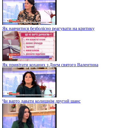
Як навчитися безболісно реагувати на критику
Як привітати коханих з Днем святого Валентина
Чи варто давати колишнім другий шанс