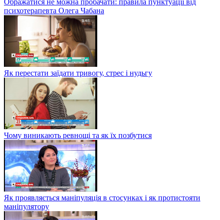
Ображатися не можна пробачати: правила пунктуації від
психотерапевта Олега Чабана
Як перестати заїдати тривогу, стрес і нудьгу
Чому виникають ревнощі та як їх позбутися
Як проявляється маніпуляція в стосунках і як протистояти
маніпулятору