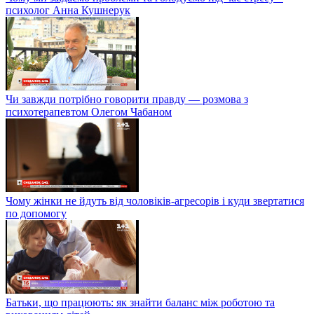
психолог Анна Кушнерук
Чи завжди потрібно говорити правду — розмова з
психотерапевтом Олегом Чабаном
Чому жінки не йдуть від чоловіків-агресорів і куди звертатися
по допомогу
Батьки, що працюють: як знайти баланс між роботою та