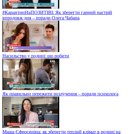
#КарантинНаПОЗИТІВІ: Як зберегти гарний настрій
впродовж дня – поради Олега Чабана
Насильство у родині: що робити
Як правильно пережити розлучення – поради психолога
Маша Єфросиніна: як зберегти теплий клімат в родині на