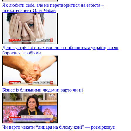
Як любити себе, але не перетворитися на егоїста –
психотерапевт Олег Чабан
День зустрічі зі страхами: чого побоюються українці та як
боротися з фобіями
Бізнес із близькими людьми: варто чи ні
Чи варто чекати “лицаря на білому коні” — розмірковує