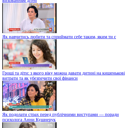
вихованням дітей
Як навчитись любити та сприймати себе таким, яким ти є
Гроші та діти: з якого віку можна давати дитині на кишенькові
витрати та як убезпечити свої фінанси
Як подолати страх перед публічними виступами — поради
психолога Анни Кушнерук