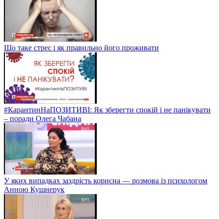
Що таке стрес і як правильно його проживати
#КарантинНаПОЗИТИВІ: Як зберегти спокій і не панікувати
– поради Олега Чабана
У яких випадках заздрість корисна — розмова із психологом
Анною Кушнерук