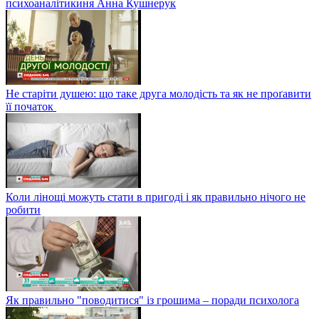
психоаналітикиня Анна Кушнерук
Не старіти душею: що таке друга молодість та як не проґавити
її початок
Коли лінощі можуть стати в пригоді і як правильно нічого не
робити
Як правильно "поводитися" із грошима – поради психолога