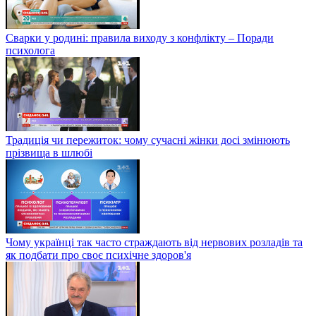
Сварки у родині: правила виходу з конфлікту – Поради
психолога
Традиція чи пережиток: чому сучасні жінки досі змінюють
прізвища в шлюбі
Чому українці так часто страждають від нервових розладів та
як подбати про своє психічне здоров'я