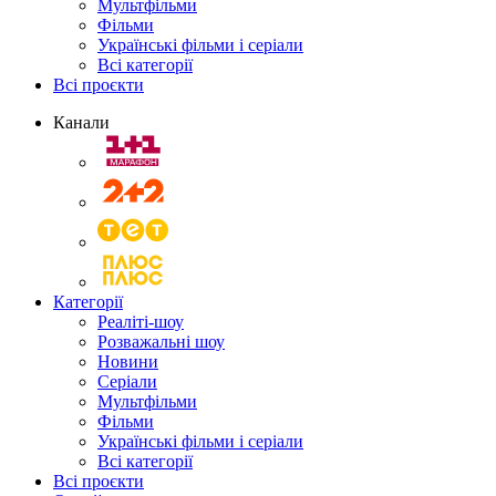
Мультфільми
Фільми
Українські фільми і серіали
Всі категорії
Всі проєкти
Канали
Категорії
Реаліті-шоу
Розважальні шоу
Новини
Серіали
Мультфільми
Фільми
Українські фільми і серіали
Всі категорії
Всі проєкти