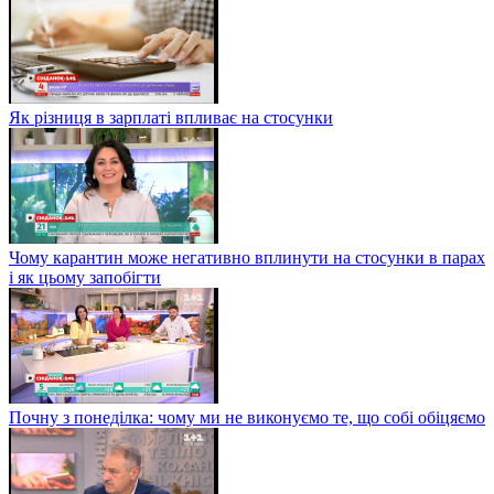
Як різниця в зарплаті впливає на стосунки
Чому карантин може негативно вплинути на стосунки в парах
і як цьому запобігти
Почну з понеділка: чому ми не виконуємо те, що собі обіцяємо