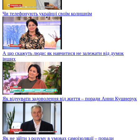
Чи телефонують українці своїм колишнім
А що скажуть люди: як навчитися не залежати від думок
інших
Як відчувати задоволення від життя – поради Анни Кушнерук
Як не зійти з розуму в умовах самоізоляції – поради