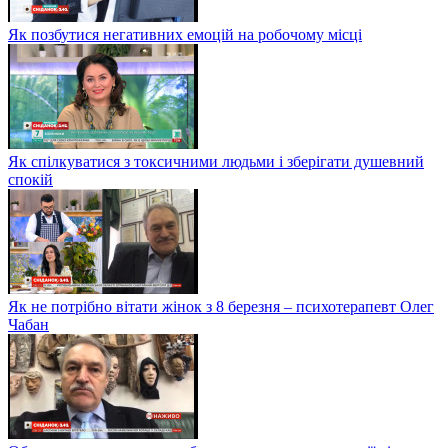
Як позбутися негативних емоцій на робочому місці
Як спілкуватися з токсичними людьми і зберігати душевний
спокій
Як не потрібно вітати жінок з 8 березня – психотерапевт Олег
Чабан