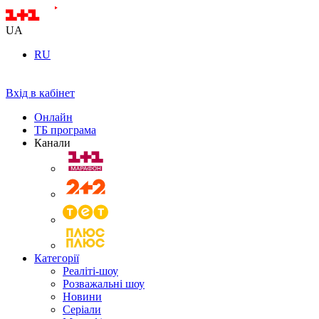
UA
RU
Вхід в кабінет
Онлайн
ТБ програма
Канали
Категорії
Реаліті-шоу
Розважальні шоу
Новини
Серіали