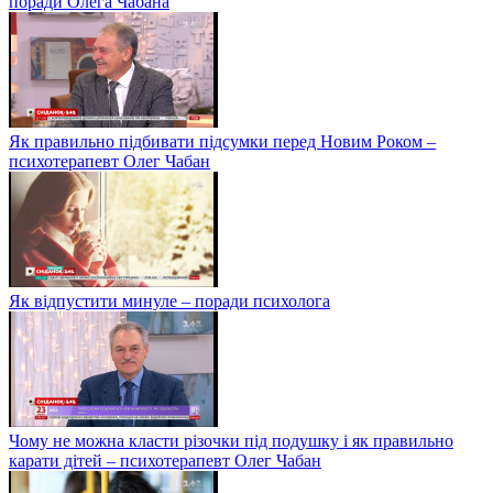
поради Олега Чабана
Як правильно підбивати підсумки перед Новим Роком –
психотерапевт Олег Чабан
Як відпустити минуле – поради психолога
Чому не можна класти різочки під подушку і як правильно
карати дітей – психотерапевт Олег Чабан