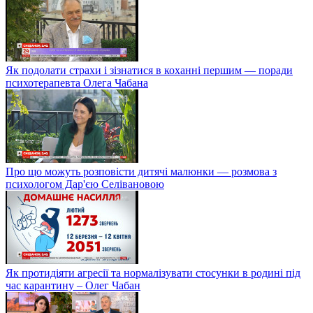
Як подолати страхи і зізнатися в коханні першим — поради
психотерапевта Олега Чабана
Про що можуть розповісти дитячі малюнки — розмова з
психологом Дар'єю Селівановою
Як протидіяти агресії та нормалізувати стосунки в родині під
час карантину – Олег Чабан