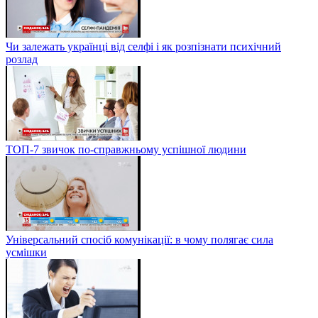
Чи залежать українці від селфі і як розпізнати психічний
розлад
ТОП-7 звичок по-справжньому успішної людини
Універсальний спосіб комунікації: в чому полягає сила
усмішки