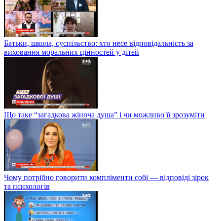
Батьки, школа, суспільство: хто несе відповідальність за
виховання моральних цінностей у дітей
Що таке “загадкова жіноча душа” і чи можливо її зрозуміти
Чому потрібно говорити компліменти собі — відповіді зірок
та психологів