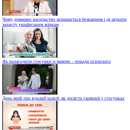
Чому домашнє насильство залишається безкарним і де шукати
захисту українським жінкам
Як налагодити стосунки із мамою – поради психолога
День мрій про вдалий шлюб: як досягти гармонії у стосунках