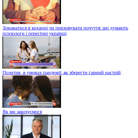
Зізнаватися в коханні чи приховувати почуття: що думають
психологи і пересічні українці
Позитив в умовах пандемії: як зберегти гарний настрій
Як ми закохуємося