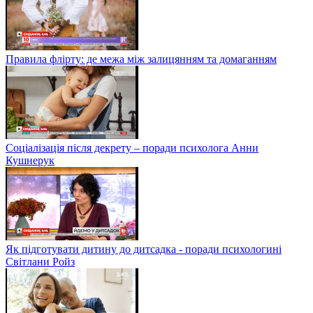
Правила флірту: де межа між залицянням та домаганням
Соціалізація після декрету – поради психолога Анни
Кушнерук
Як підготувати дитину до дитсадка - поради психологині
Світлани Ройз