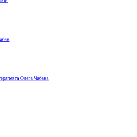
окій
Чабан
терапевта Олега Чабана