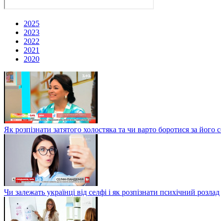
2025
2023
2022
2021
2020
Як розпізнати затятого холостяка та чи варто боротися за йо
Чи залежать українці від селфі і як розпізнати психічний розлад