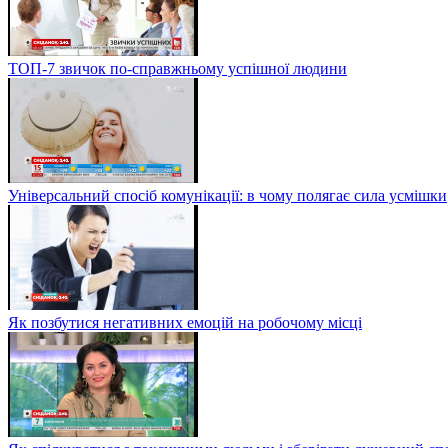
ТОП-7 звичок по-справжньому успішної людини
Універсальний спосіб комунікації: в чому полягає сила усмішки
Як позбутися негативних емоцій на робочому місці