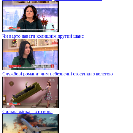
Чи варто давати колишнім другий шанс
Службові романи: чим небезпечні стосунки з колегою
Сильна жінка – хто вона