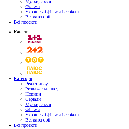
Мультфільми
Фільми
Українські фільми і серіали
Всі категорії
Всі проєкти
Канали
Категорії
Реаліті-шоу
Розважальні шоу
Новини
Серіали
Мультфільми
Фільми
Українські фільми і серіали
Всі категорії
Всі проєкти