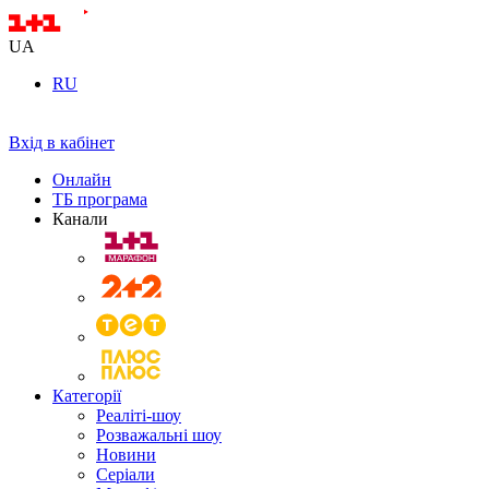
UA
RU
Вхід в кабінет
Онлайн
ТБ програма
Канали
Категорії
Реаліті-шоу
Розважальні шоу
Новини
Серіали