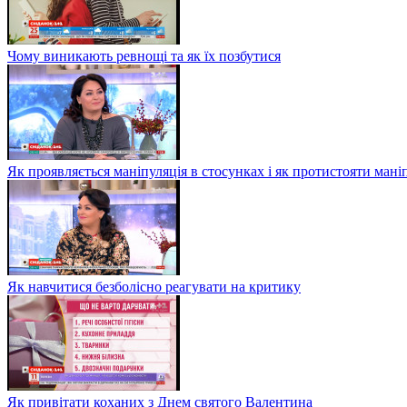
Чому виникають ревнощі та як їх позбутися
Як проявляється маніпуляція в стосунках і як протистояти мані
Як навчитися безболісно реагувати на критику
Як привітати коханих з Днем святого Валентина