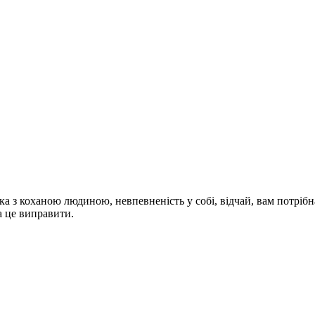
ка з коханою людиною, невпевненість у собі, відчай, вам потріб
а це виправити.