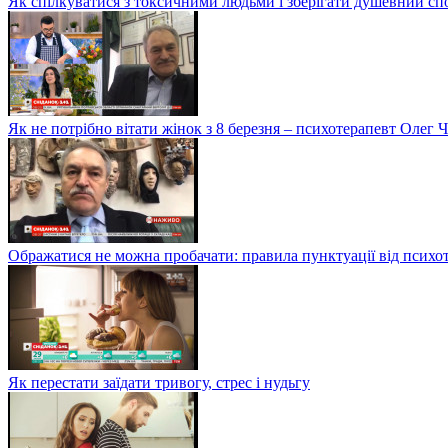
Як спілкуватися з токсичними людьми і зберігати душевний сп
Як не потрібно вітати жінок з 8 березня – психотерапевт Олег 
Ображатися не можна пробачати: правила пунктуації від психо
Як перестати заїдати тривогу, стрес і нудьгу