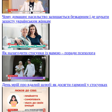
Чому домашнє насильство залишається безкарним і де шукати
захисту українським жінкам
Як налагодити стосунки із мамою – поради психолога
День мрій про вдалий шлюб: як досягти гармонії у стосунках