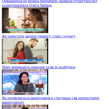
Ображатися не можна пробачати: правила пунктуації від
психотерапевта Олега Чабана
Як перестати заїдати тривогу, стрес і нудьгу
Чому виникають ревнощі та як їх позбутися
Як проявляється маніпуляція в стосунках і як протистояти
маніпулятору