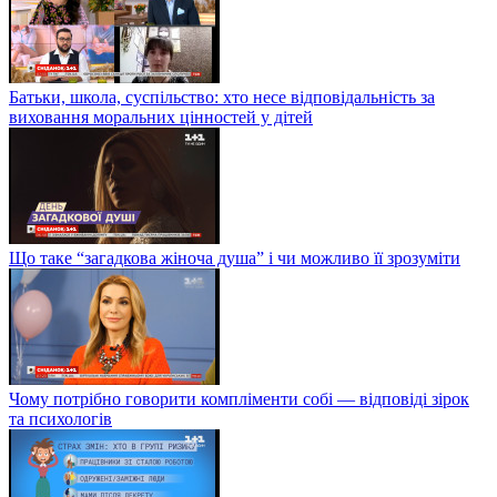
Батьки, школа, суспільство: хто несе відповідальність за
виховання моральних цінностей у дітей
Що таке “загадкова жіноча душа” і чи можливо її зрозуміти
Чому потрібно говорити компліменти собі — відповіді зірок
та психологів