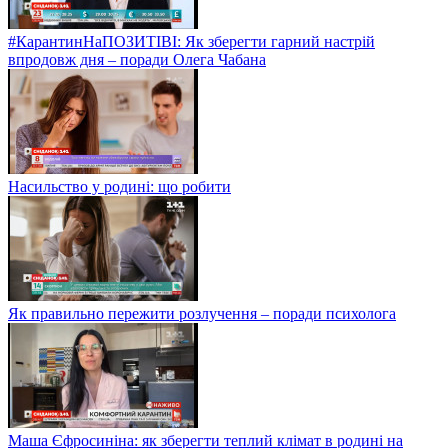
#КарантинНаПОЗИТІВІ: Як зберегти гарний настрій
впродовж дня – поради Олега Чабана
Насильство у родині: що робити
Як правильно пережити розлучення – поради психолога
Маша Єфросиніна: як зберегти теплий клімат в родині на