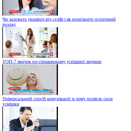
Чи залежать українці від селфі і як розпізнати психічний
розлад
ТОП-7 звичок по-справжньому успішної людини
Універсальний спосіб комунікації: в чому полягає сила
усмішки