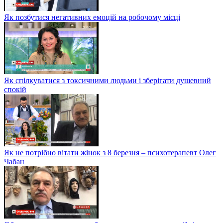
Як позбутися негативних емоцій на робочому місці
Як спілкуватися з токсичними людьми і зберігати душевний
спокій
Як не потрібно вітати жінок з 8 березня – психотерапевт Олег
Чабан