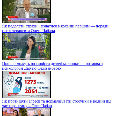
Як подолати страхи і зізнатися в коханні першим — поради
психотерапевта Олега Чабана
Про що можуть розповісти дитячі малюнки — розмова з
психологом Дар'єю Селівановою
Як протидіяти агресії та нормалізувати стосунки в родині під
час карантину – Олег Чабан