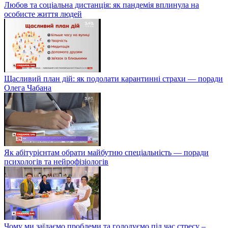
Любов та соціальна дистанція: як пандемія вплинула на
особисте життя людей
Щасливий план дій: як подолати карантинні страхи — поради
Олега Чабана
Як абітурієнтам обрати майбутню спеціальність — поради
психологів та нейрофізіологів
Чому ми заїдаємо проблеми та голодуємо під час стресу –