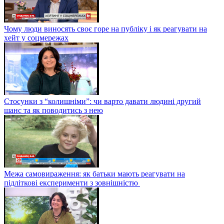
Чому люди виносять своє горе на публіку і як реагувати на
хейт у соцмережах
Стосунки з “колишніми”: чи варто давати людині другий
шанс та як поводитись з нею
Межа самовираження: як батьки мають реагувати на
підліткові експерименти з зовнішністю