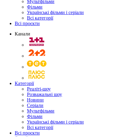
Мультфільми
Фільми
Українські фільми і серіали
Всі категорії
Всі проєкти
Канали
Категорії
Реаліті-шоу
Розважальні шоу
Новини
Серіали
Мультфільми
Фільми
Українські фільми і серіали
Всі категорії
Всі проєкти