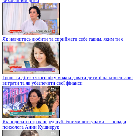
вихованням дітей
Як навчитись любити та сприймати себе таким, яким ти є
Гроші та діти: з якого віку можна давати дитині на кишенькові
витрати та як убезпечити свої фінанси
Як подолати страх перед публічними виступами — поради
психолога Анни Кушнерук