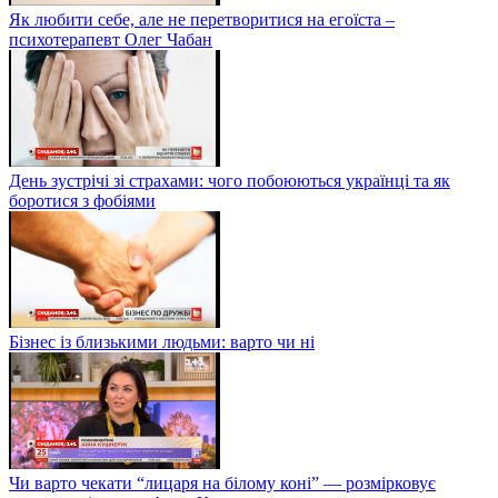
Як любити себе, але не перетворитися на егоїста –
психотерапевт Олег Чабан
День зустрічі зі страхами: чого побоюються українці та як
боротися з фобіями
Бізнес із близькими людьми: варто чи ні
Чи варто чекати “лицаря на білому коні” — розмірковує