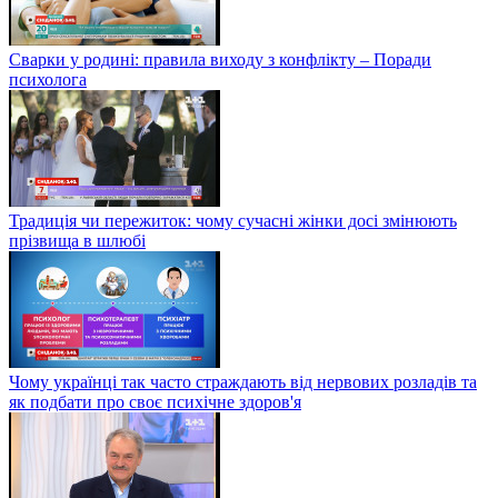
Сварки у родині: правила виходу з конфлікту – Поради
психолога
Традиція чи пережиток: чому сучасні жінки досі змінюють
прізвища в шлюбі
Чому українці так часто страждають від нервових розладів та
як подбати про своє психічне здоров'я