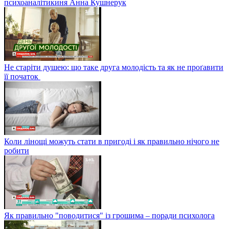
психоаналітикиня Анна Кушнерук
Не старіти душею: що таке друга молодість та як не проґавити
її початок
Коли лінощі можуть стати в пригоді і як правильно нічого не
робити
Як правильно "поводитися" із грошима – поради психолога