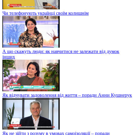
Чи телефонують українці своїм колишнім
А що скажуть люди: як навчитися не залежати від думок
інших
Як відчувати задоволення від життя – поради Анни Кушнерук
Як не зійти з розуму в умовах самоізоляції – поради