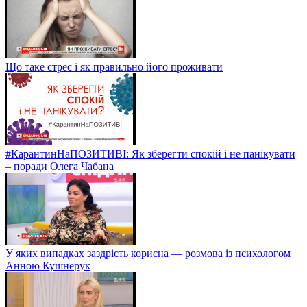
Що таке стрес і як правильно його проживати
#КарантинНаПОЗИТИВІ: Як зберегти спокій і не панікувати
– поради Олега Чабана
У яких випадках заздрість корисна — розмова із психологом
Анною Кушнерук