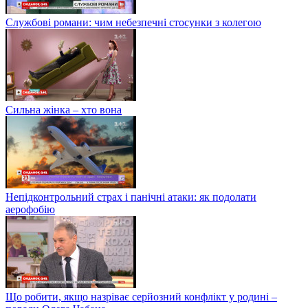
Службові романи: чим небезпечні стосунки з колегою
Сильна жінка – хто вона
Непідконтрольний страх і панічні атаки: як подолати
аерофобію
Що робити, якщо назріває серйозний конфлікт у родині –