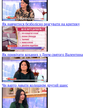
Як навчитися безболісно реагувати на критику
Як привітати коханих з Днем святого Валентина
Чи варто давати колишнім другий шанс