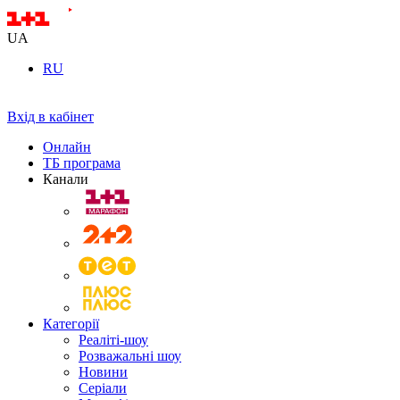
UA
RU
Вхід в кабінет
Онлайн
ТБ програма
Канали
Категорії
Реаліті-шоу
Розважальні шоу
Новини
Серіали