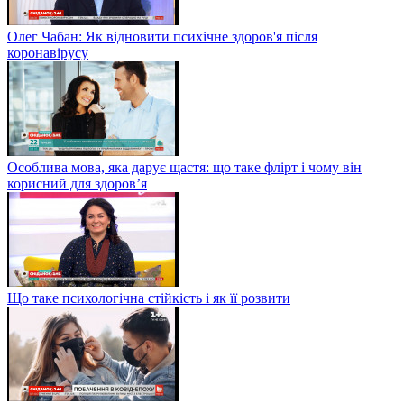
Олег Чабан: Як відновити психічне здоров'я після
коронавірусу
Особлива мова, яка дарує щастя: що таке флірт і чому він
корисний для здоров’я
Що таке психологічна стійкість і як її розвити