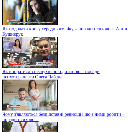
Як подолати кризу середнього віку – поради психолога Анни
Кушнерук
Як впоратися з неслухняною дитиною – поради
психотерапевта Олега Чабана
Чому з'являються безпідставні ревнощі і що з ними робити –
поради психолога