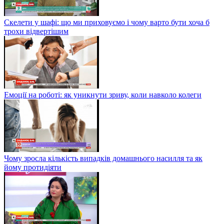
Скелети у шафі: що ми приховуємо і чому варто бути хоча б
трохи відвертішим
Емоції на роботі: як уникнути зриву, коли навколо колеги
Чому зросла кількість випадків домашнього насилля та як
йому протидіяти