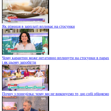
Як різниця в зарплаті впливає на стосунки
Чому карантин може негативно вплинути на стосунки в парах
і як цьому запобігти
Почну з понеділка: чому ми не виконуємо те, що собі обіцяємо