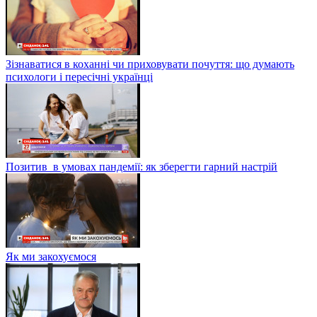
Зізнаватися в коханні чи приховувати почуття: що думають
психологи і пересічні українці
Позитив в умовах пандемії: як зберегти гарний настрій
Як ми закохуємося