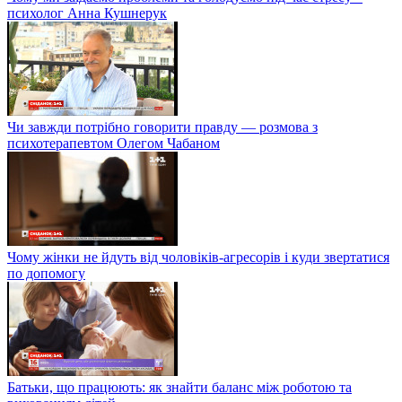
психолог Анна Кушнерук
Чи завжди потрібно говорити правду — розмова з
психотерапевтом Олегом Чабаном
Чому жінки не йдуть від чоловіків-агресорів і куди звертатися
по допомогу
Батьки, що працюють: як знайти баланс між роботою та