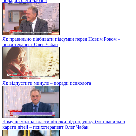
поради Олега Чабана
Як правильно підбивати підсумки перед Новим Роком –
психотерапевт Олег Чабан
Як відпустити минуле – поради психолога
Чому не можна класти різочки під подушку і як правильно
карати дітей – психотерапевт Олег Чабан