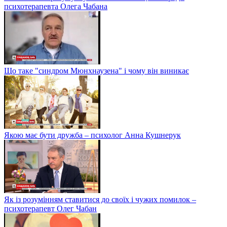
психотерапевта Олега Чабана
Що таке "синдром Мюнхнаузена" і чому він виникає
Якою має бути дружба – психолог Анна Кушнерук
Як із розумінням ставитися до своїх і чужих помилок –
психотерапевт Олег Чабан