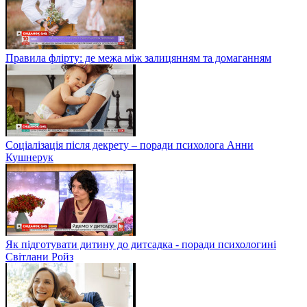
Правила флірту: де межа між залицянням та домаганням
Соціалізація після декрету – поради психолога Анни
Кушнерук
Як підготувати дитину до дитсадка - поради психологині
Світлани Ройз