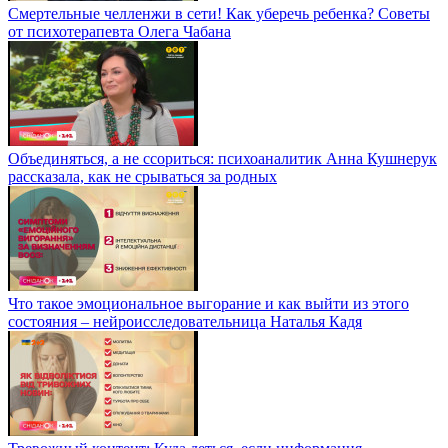
Смертельные челленжи в сети! Как уберечь ребенка? Советы
от психотерапевта Олега Чабана
Объединяться, а не ссориться: психоаналитик Анна Кушнерук
рассказала, как не срываться за родных
Что такое эмоциональное выгорание и как выйти из этого
состояния – нейроисследовательница Наталья Кадя