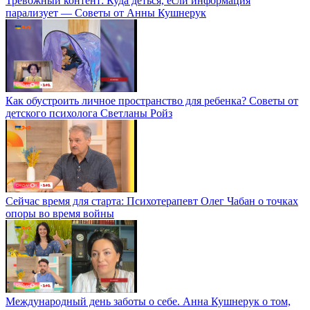
Тревожный контент: Куда деться, если информация
парализует — Советы от Анны Кушнерук
Как обустроить личное пространство для ребенка? Советы от
детского психолога Светланы Ройз
Сейчас время для старта: Психотерапевт Олег Чабан о точках
опоры во время войны
Международный день заботы о себе. Анна Кушнерук о том,