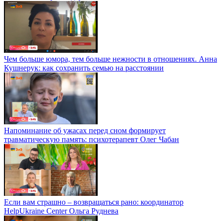
Чем больше юмора, тем больше нежности в отношениях. Анна
Кушнерук: как сохранить семью на расстоянии
Напоминание об ужасах перед сном формирует
травматическую память: психотерапевт Олег Чабан
Если вам страшно – возвращаться рано: координатор
HelpUkraine Center Ольга Руднева