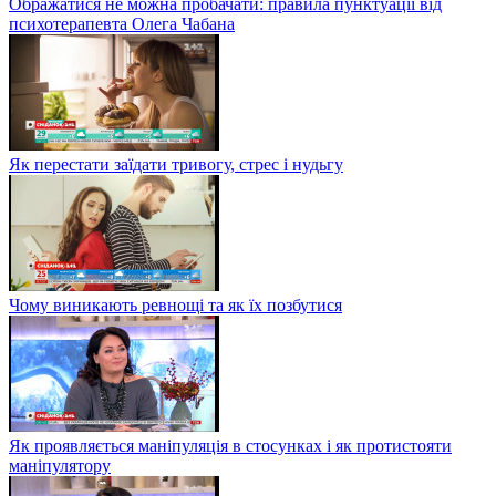
Ображатися не можна пробачати: правила пунктуації від
психотерапевта Олега Чабана
Як перестати заїдати тривогу, стрес і нудьгу
Чому виникають ревнощі та як їх позбутися
Як проявляється маніпуляція в стосунках і як протистояти
маніпулятору