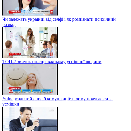
Чи залежать українці від селфі і як розпізнати психічний
розлад
ТОП-7 звичок по-справжньому успішної людини
Універсальний спосіб комунікації: в чому полягає сила
усмішки