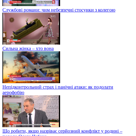
Службові романи: чим небезпечні стосунки з колегою
Сильна жінка – хто вона
Непідконтрольний страх і панічні атаки: як подолати
аерофобію
Що робити, якщо назріває серйозний конфлікт у родині –