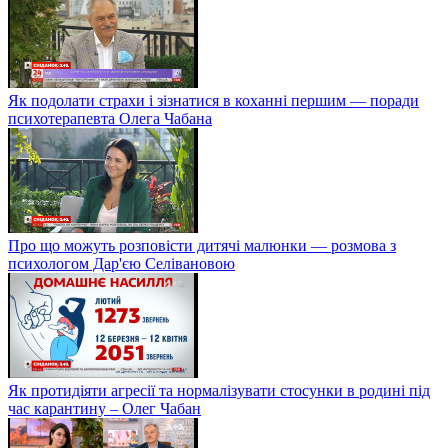
Як подолати страхи і зізнатися в коханні першим — поради
психотерапевта Олега Чабана
Про що можуть розповісти дитячі малюнки — розмова з
психологом Дар'єю Селівановою
Як протидіяти агресії та нормалізувати стосунки в родині під
час карантину – Олег Чабан