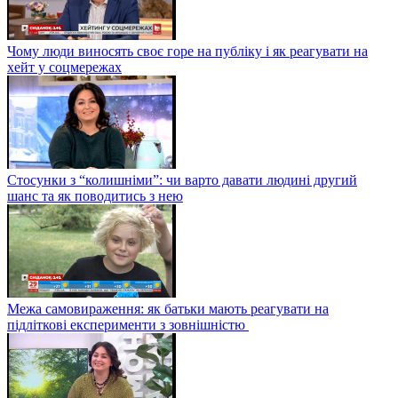
Чому люди виносять своє горе на публіку і як реагувати на
хейт у соцмережах
Стосунки з “колишніми”: чи варто давати людині другий
шанс та як поводитись з нею
Межа самовираження: як батьки мають реагувати на
підліткові експерименти з зовнішністю