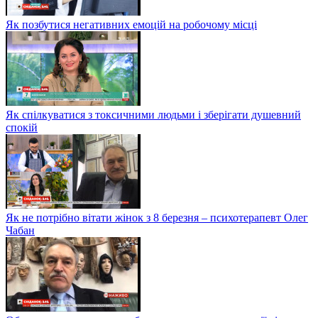
Як позбутися негативних емоцій на робочому місці
Як спілкуватися з токсичними людьми і зберігати душевний
спокій
Як не потрібно вітати жінок з 8 березня – психотерапевт Олег
Чабан