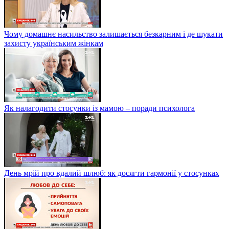
Чому домашнє насильство залишається безкарним і де шукати
захисту українським жінкам
Як налагодити стосунки із мамою – поради психолога
День мрій про вдалий шлюб: як досягти гармонії у стосунках