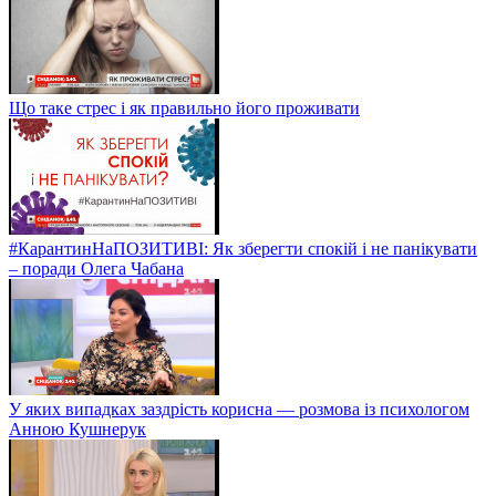
Що таке стрес і як правильно його проживати
#КарантинНаПОЗИТИВІ: Як зберегти спокій і не панікувати
– поради Олега Чабана
У яких випадках заздрість корисна — розмова із психологом
Анною Кушнерук