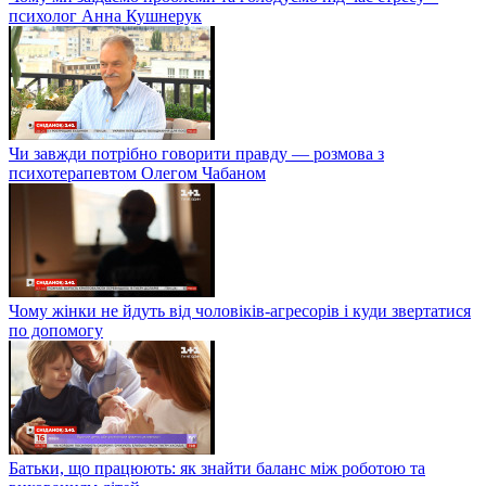
психолог Анна Кушнерук
Чи завжди потрібно говорити правду — розмова з
психотерапевтом Олегом Чабаном
Чому жінки не йдуть від чоловіків-агресорів і куди звертатися
по допомогу
Батьки, що працюють: як знайти баланс між роботою та