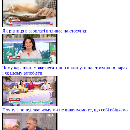
Як різниця в зарплаті впливає на стосунки
Чому карантин може негативно вплинути на стосунки в парах
і як цьому запобігти
Почну з понеділка: чому ми не виконуємо те, що собі обіцяємо