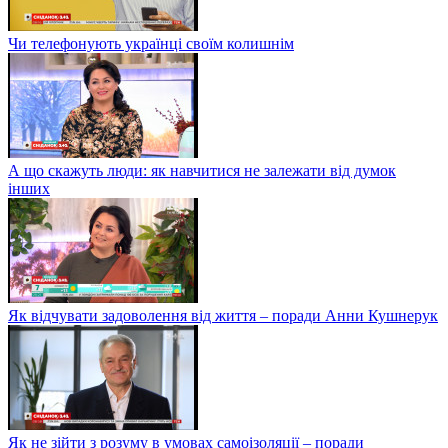
Чи телефонують українці своїм колишнім
А що скажуть люди: як навчитися не залежати від думок
інших
Як відчувати задоволення від життя – поради Анни Кушнерук
Як не зійти з розуму в умовах самоізоляції – поради