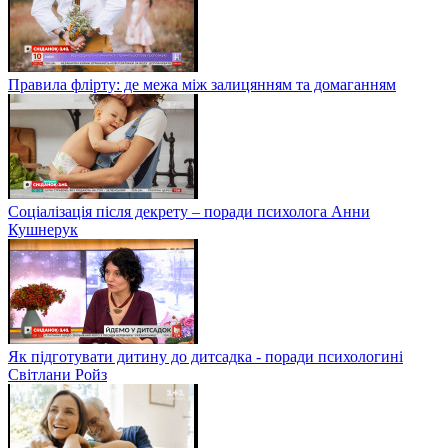
Правила флірту: де межа між залицянням та домаганням
Соціалізація після декрету – поради психолога Анни
Кушнерук
Як підготувати дитину до дитсадка - поради психологині
Світлани Ройз