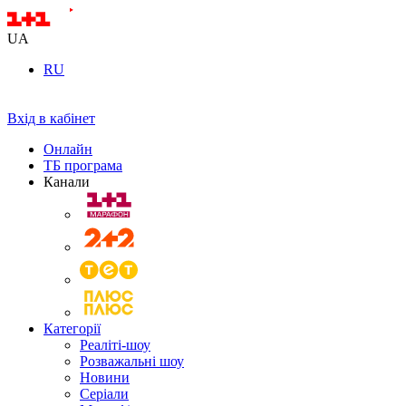
UA
RU
Вхід в кабінет
Онлайн
ТБ програма
Канали
Категорії
Реаліті-шоу
Розважальні шоу
Новини
Серіали