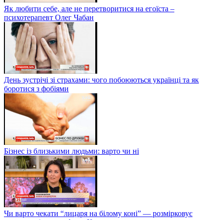
Як любити себе, але не перетворитися на егоїста –
психотерапевт Олег Чабан
День зустрічі зі страхами: чого побоюються українці та як
боротися з фобіями
Бізнес із близькими людьми: варто чи ні
Чи варто чекати “лицаря на білому коні” — розмірковує