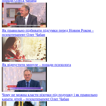
поради Олега Чабана
Як правильно підбивати підсумки перед Новим Роком –
психотерапевт Олег Чабан
Як відпустити минуле – поради психолога
Чому не можна класти різочки під подушку і як правильно
карати дітей – психотерапевт Олег Чабан