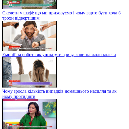
Скелети у шафі: що ми приховуємо і чому варто бути хоча б
трохи відвертішим
Емоції на роботі: як уникнути зриву, коли навколо колеги
Чому зросла кількість випадків домашнього насилля та як
йому протидіяти