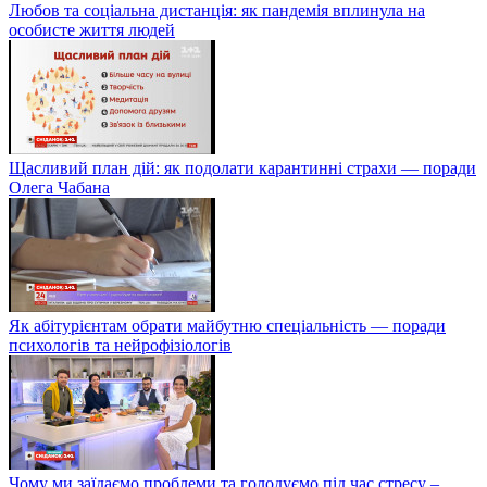
Любов та соціальна дистанція: як пандемія вплинула на
особисте життя людей
Щасливий план дій: як подолати карантинні страхи — поради
Олега Чабана
Як абітурієнтам обрати майбутню спеціальність — поради
психологів та нейрофізіологів
Чому ми заїдаємо проблеми та голодуємо під час стресу –