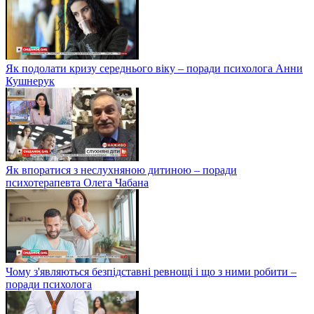
Як подолати кризу середнього віку – поради психолога Анни
Кушнерук
Як впоратися з неслухняною дитиною – поради
психотерапевта Олега Чабана
Чому з'являються безпідставні ревнощі і що з ними робити –
поради психолога