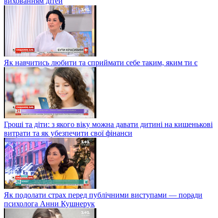
вихованням дітей
Як навчитись любити та сприймати себе таким, яким ти є
Гроші та діти: з якого віку можна давати дитині на кишенькові
витрати та як убезпечити свої фінанси
Як подолати страх перед публічними виступами — поради
психолога Анни Кушнерук