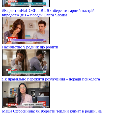
#КарантинНаПОЗИТІВІ: Як зберегти гарний настрій
впродовж дня – поради Олега Чабана
Насильство у родині: що робити
Як правильно пережити розлучення – поради психолога
Маша Єфросиніна: як зберегти теплий клімат в родині на