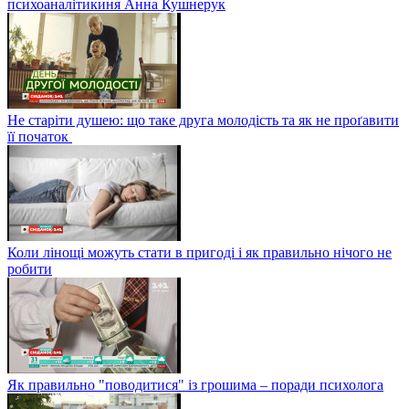
психоаналітикиня Анна Кушнерук
Не старіти душею: що таке друга молодість та як не проґавити
її початок
Коли лінощі можуть стати в пригоді і як правильно нічого не
робити
Як правильно "поводитися" із грошима – поради психолога