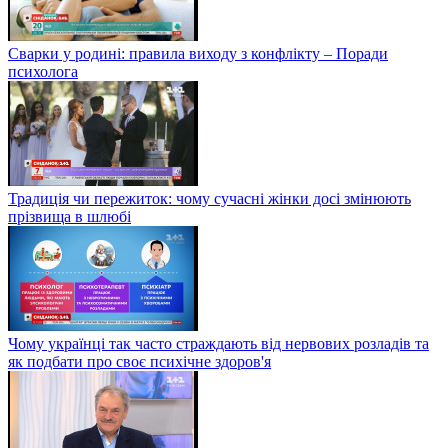
Сварки у родині: правила виходу з конфлікту – Поради
психолога
Традиція чи пережиток: чому сучасні жінки досі змінюють
прізвища в шлюбі
Чому українці так часто страждають від нервових розладів та
як подбати про своє психічне здоров'я