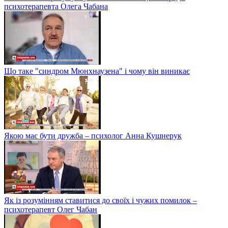
психотерапевта Олега Чабана
Що таке "синдром Мюнхнаузена" і чому він виникає
Якою має бути дружба – психолог Анна Кушнерук
Як із розумінням ставитися до своїх і чужих помилок –
психотерапевт Олег Чабан