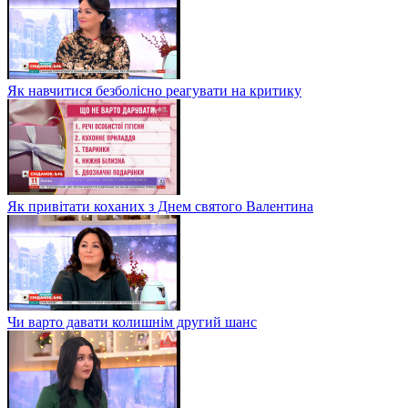
Як навчитися безболісно реагувати на критику
Як привітати коханих з Днем святого Валентина
Чи варто давати колишнім другий шанс