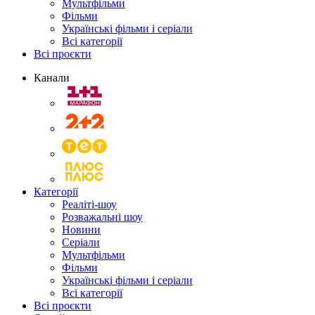
Мультфільми
Фільми
Українські фільми і серіали
Всі категорії
Всі проєкти
Канали
Категорії
Реаліті-шоу
Розважальні шоу
Новини
Серіали
Мультфільми
Фільми
Українські фільми і серіали
Всі категорії
Всі проєкти