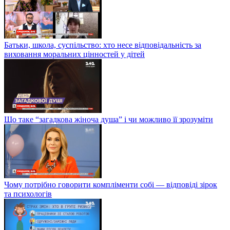
Батьки, школа, суспільство: хто несе відповідальність за
виховання моральних цінностей у дітей
Що таке “загадкова жіноча душа” і чи можливо її зрозуміти
Чому потрібно говорити компліменти собі — відповіді зірок
та психологів