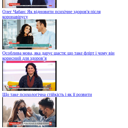
Олег Чабан: Як відновити психічне здоров'я після
коронавірусу
Особлива мова, яка дарує щастя: що таке флірт і чому він
корисний для здоров’я
Що таке психологічна стійкість і як її розвити