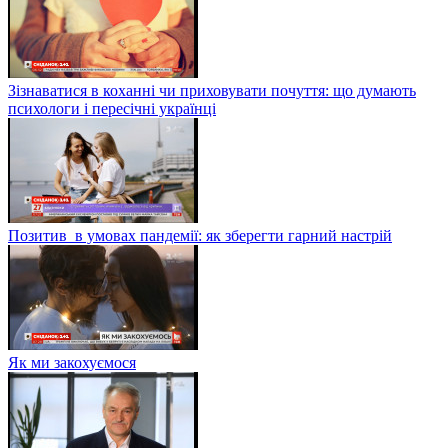
Зізнаватися в коханні чи приховувати почуття: що думають
психологи і пересічні українці
Позитив в умовах пандемії: як зберегти гарний настрій
Як ми закохуємося