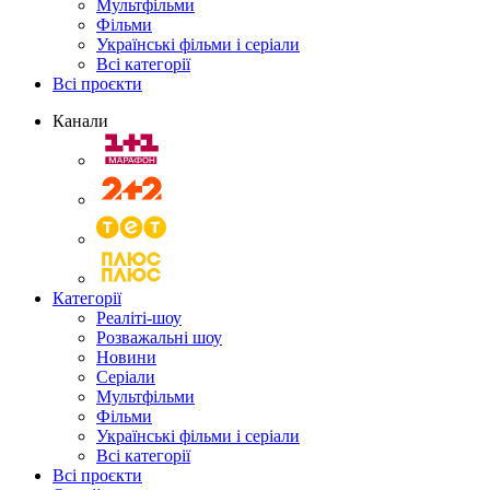
Мультфільми
Фільми
Українські фільми і серіали
Всі категорії
Всі проєкти
Канали
Категорії
Реаліті-шоу
Розважальні шоу
Новини
Серіали
Мультфільми
Фільми
Українські фільми і серіали
Всі категорії
Всі проєкти