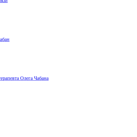
окій
Чабан
терапевта Олега Чабана