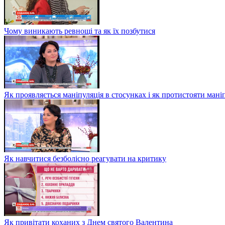
Чому виникають ревнощі та як їх позбутися
Як проявляється маніпуляція в стосунках і як протистояти мані
Як навчитися безболісно реагувати на критику
Як привітати коханих з Днем святого Валентина