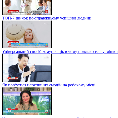
ТОП-7 звичок по-справжньому успішної людини
Універсальний спосіб комунікації: в чому полягає сила усмішки
Як позбутися негативних емоцій на робочому місці