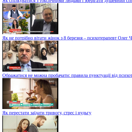
Як спілкуватися з токсичними людьми і зберігати душевний сп
Як не потрібно вітати жінок з 8 березня – психотерапевт Олег 
Ображатися не можна пробачати: правила пунктуації від психо
Як перестати заїдати тривогу, стрес і нудьгу