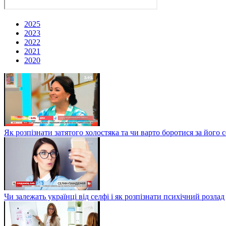
2025
2023
2022
2021
2020
Як розпізнати затятого холостяка та чи варто боротися за йо
Чи залежать українці від селфі і як розпізнати психічний розлад