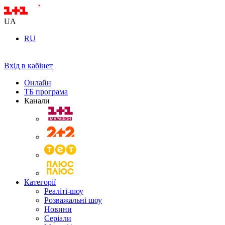
UA
RU
Вхід в кабінет
Онлайн
ТБ програма
Канали
Категорії
Реаліті-шоу
Розважальні шоу
Новини
Серіали