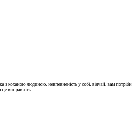
ка з коханою людиною, невпевненість у собі, відчай, вам потріб
а це виправити.