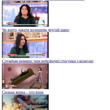
Чи варто давати колишнім другий шанс
Службові романи: чим небезпечні стосунки з колегою
Сильна жінка – хто вона