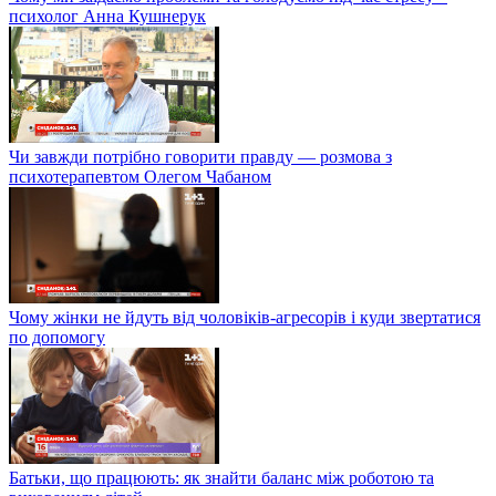
психолог Анна Кушнерук
Чи завжди потрібно говорити правду — розмова з
психотерапевтом Олегом Чабаном
Чому жінки не йдуть від чоловіків-агресорів і куди звертатися
по допомогу
Батьки, що працюють: як знайти баланс між роботою та