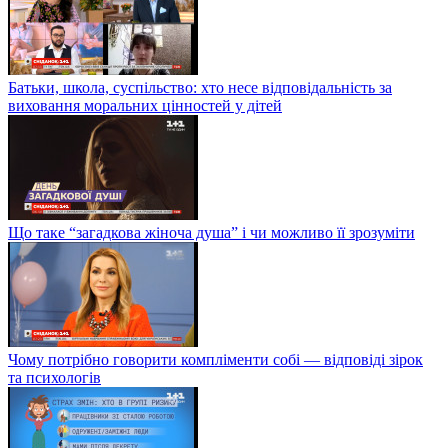
Батьки, школа, суспільство: хто несе відповідальність за
виховання моральних цінностей у дітей
Що таке “загадкова жіноча душа” і чи можливо її зрозуміти
Чому потрібно говорити компліменти собі — відповіді зірок
та психологів