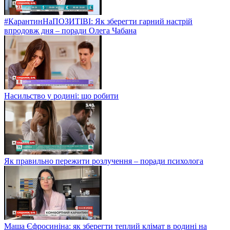
#КарантинНаПОЗИТІВІ: Як зберегти гарний настрій
впродовж дня – поради Олега Чабана
Насильство у родині: що робити
Як правильно пережити розлучення – поради психолога
Маша Єфросиніна: як зберегти теплий клімат в родині на