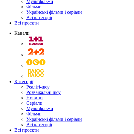
Мультфільми
Фільми
Українські фільми і серіали
Всі категорії
Всі проєкти
Канали
Категорії
Реаліті-шоу
Розважальні шоу
Новини
Серіали
Мультфільми
Фільми
Українські фільми і серіали
Всі категорії
Всі проєкти