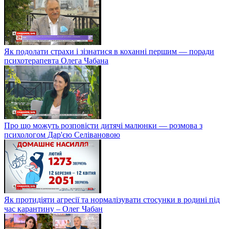
Як подолати страхи і зізнатися в коханні першим — поради
психотерапевта Олега Чабана
Про що можуть розповісти дитячі малюнки — розмова з
психологом Дар'єю Селівановою
Як протидіяти агресії та нормалізувати стосунки в родині під
час карантину – Олег Чабан