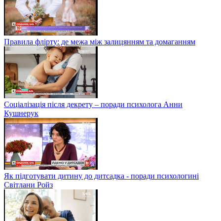
Правила флірту: де межа між залицянням та домаганням
Соціалізація після декрету – поради психолога Анни
Кушнерук
Як підготувати дитину до дитсадка - поради психологині
Світлани Ройз