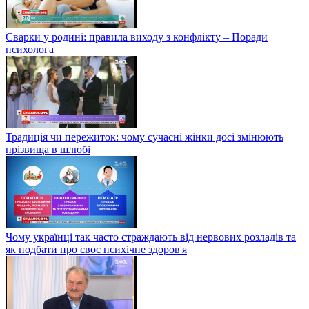
Сварки у родині: правила виходу з конфлікту – Поради
психолога
Традиція чи пережиток: чому сучасні жінки досі змінюють
прізвища в шлюбі
Чому українці так часто страждають від нервових розладів та
як подбати про своє психічне здоров'я