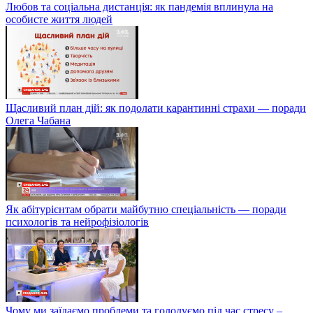
Любов та соціальна дистанція: як пандемія вплинула на
особисте життя людей
Щасливий план дій: як подолати карантинні страхи — поради
Олега Чабана
Як абітурієнтам обрати майбутню спеціальність — поради
психологів та нейрофізіологів
Чому ми заїдаємо проблеми та голодуємо під час стресу –