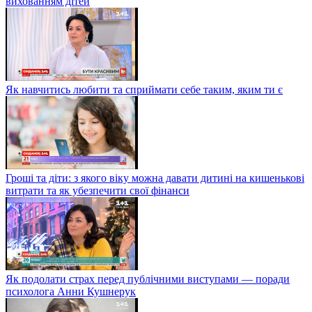
вихованням дітей
Як навчитись любити та сприймати себе таким, яким ти є
Гроші та діти: з якого віку можна давати дитині на кишенькові
витрати та як убезпечити свої фінанси
Як подолати страх перед публічними виступами — поради
психолога Анни Кушнерук