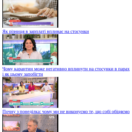
Як різниця в зарплаті впливає на стосунки
Чому карантин може негативно вплинути на стосунки в парах
і як цьому запобігти
Почну з понеділка: чому ми не виконуємо те, що собі обіцяємо