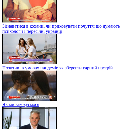
Зізнаватися в коханні чи приховувати почуття: що думають
психологи і пересічні українці
Позитив в умовах пандемії: як зберегти гарний настрій
Як ми закохуємося