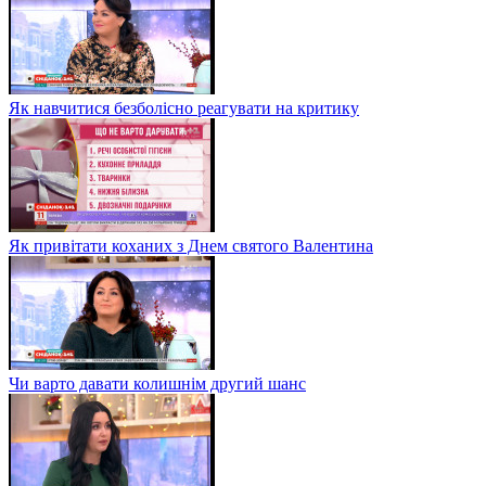
Як навчитися безболісно реагувати на критику
Як привітати коханих з Днем святого Валентина
Чи варто давати колишнім другий шанс