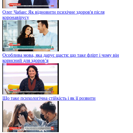
Олег Чабан: Як відновити психічне здоров'я після
коронавірусу
Особлива мова, яка дарує щастя: що таке флірт і чому він
корисний для здоров’я
Що таке психологічна стійкість і як її розвити