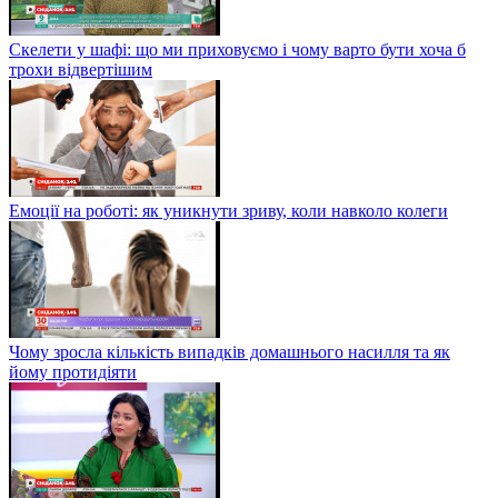
Скелети у шафі: що ми приховуємо і чому варто бути хоча б
трохи відвертішим
Емоції на роботі: як уникнути зриву, коли навколо колеги
Чому зросла кількість випадків домашнього насилля та як
йому протидіяти