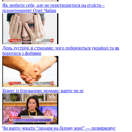
Як любити себе, але не перетворитися на егоїста –
психотерапевт Олег Чабан
День зустрічі зі страхами: чого побоюються українці та як
боротися з фобіями
Бізнес із близькими людьми: варто чи ні
Чи варто чекати “лицаря на білому коні” — розмірковує