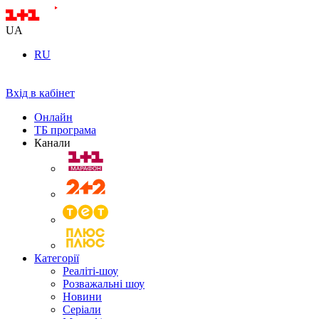
UA
RU
Вхід в кабінет
Онлайн
ТБ програма
Канали
Категорії
Реаліті-шоу
Розважальні шоу
Новини
Серіали