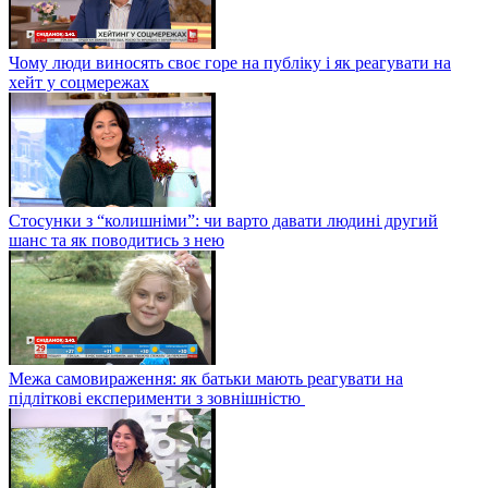
Чому люди виносять своє горе на публіку і як реагувати на
хейт у соцмережах
Стосунки з “колишніми”: чи варто давати людині другий
шанс та як поводитись з нею
Межа самовираження: як батьки мають реагувати на
підліткові експерименти з зовнішністю