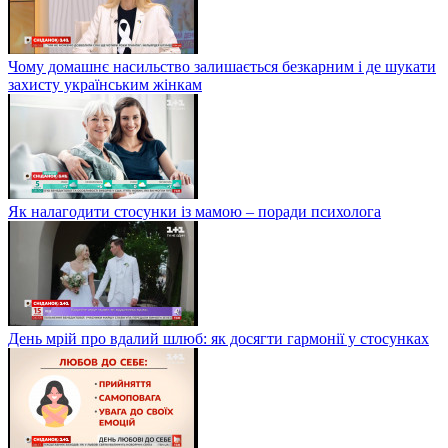
Чому домашнє насильство залишається безкарним і де шукати
захисту українським жінкам
Як налагодити стосунки із мамою – поради психолога
День мрій про вдалий шлюб: як досягти гармонії у стосунках