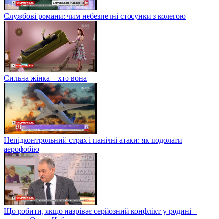
Службові романи: чим небезпечні стосунки з колегою
Сильна жінка – хто вона
Непідконтрольний страх і панічні атаки: як подолати
аерофобію
Що робити, якщо назріває серйозний конфлікт у родині –