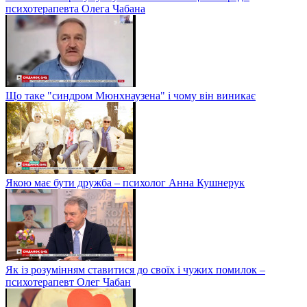
психотерапевта Олега Чабана
Що таке "синдром Мюнхнаузена" і чому він виникає
Якою має бути дружба – психолог Анна Кушнерук
Як із розумінням ставитися до своїх і чужих помилок –
психотерапевт Олег Чабан