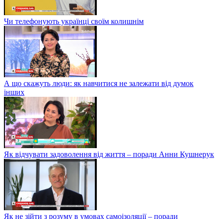
Чи телефонують українці своїм колишнім
А що скажуть люди: як навчитися не залежати від думок
інших
Як відчувати задоволення від життя – поради Анни Кушнерук
Як не зійти з розуму в умовах самоізоляції – поради