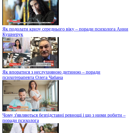
Як подолати кризу середнього віку – поради психолога Анни
Кушнерук
Як впоратися з неслухняною дитиною – поради
психотерапевта Олега Чабана
Чому з'являються безпідставні ревнощі і що з ними робити –
поради психолога