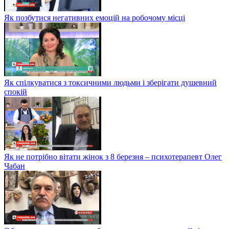
Як позбутися негативних емоцій на робочому місці
Як спілкуватися з токсичними людьми і зберігати душевний
спокій
Як не потрібно вітати жінок з 8 березня – психотерапевт Олег
Чабан