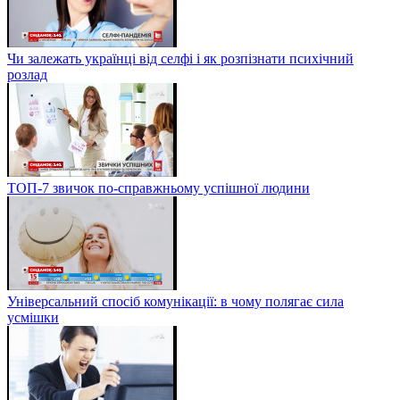
Чи залежать українці від селфі і як розпізнати психічний
розлад
ТОП-7 звичок по-справжньому успішної людини
Універсальний спосіб комунікації: в чому полягає сила
усмішки