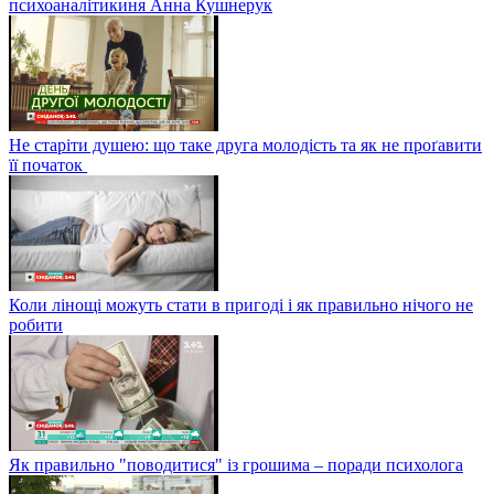
психоаналітикиня Анна Кушнерук
Не старіти душею: що таке друга молодість та як не проґавити
її початок
Коли лінощі можуть стати в пригоді і як правильно нічого не
робити
Як правильно "поводитися" із грошима – поради психолога