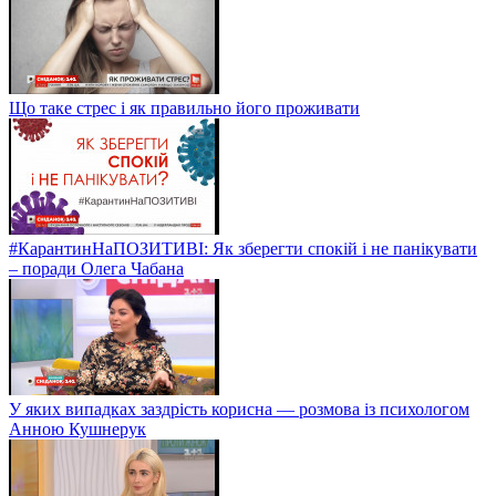
Що таке стрес і як правильно його проживати
#КарантинНаПОЗИТИВІ: Як зберегти спокій і не панікувати
– поради Олега Чабана
У яких випадках заздрість корисна — розмова із психологом
Анною Кушнерук