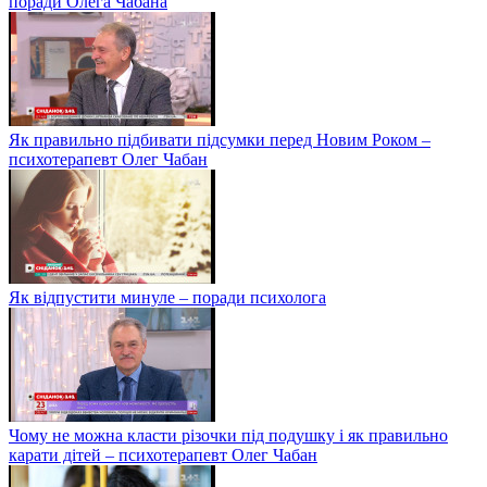
поради Олега Чабана
Як правильно підбивати підсумки перед Новим Роком –
психотерапевт Олег Чабан
Як відпустити минуле – поради психолога
Чому не можна класти різочки під подушку і як правильно
карати дітей – психотерапевт Олег Чабан