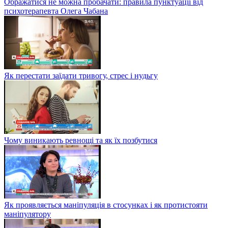
Ображатися не можна пробачати: правила пунктуації від
психотерапевта Олега Чабана
Як перестати заїдати тривогу, стрес і нудьгу
Чому виникають ревнощі та як їх позбутися
Як проявляється маніпуляція в стосунках і як протистояти
маніпулятору