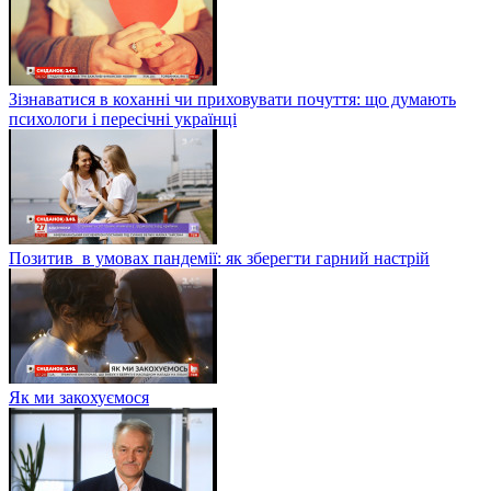
Зізнаватися в коханні чи приховувати почуття: що думають
психологи і пересічні українці
Позитив в умовах пандемії: як зберегти гарний настрій
Як ми закохуємося