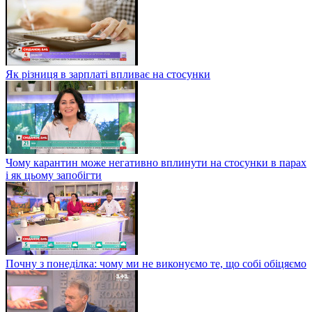
Як різниця в зарплаті впливає на стосунки
Чому карантин може негативно вплинути на стосунки в парах
і як цьому запобігти
Почну з понеділка: чому ми не виконуємо те, що собі обіцяємо