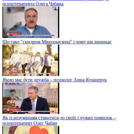
психотерапевта Олега Чабана
Що таке "синдром Мюнхнаузена" і чому він виникає
Якою має бути дружба – психолог Анна Кушнерук
Як із розумінням ставитися до своїх і чужих помилок –
психотерапевт Олег Чабан