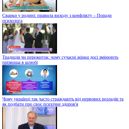
Сварки у родині: правила виходу з конфлікту – Поради
психолога
Традиція чи пережиток: чому сучасні жінки досі змінюють
прізвища в шлюбі
Чому українці так часто страждають від нервових розладів та
як подбати про своє психічне здоров'я