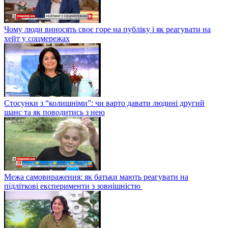
Чому люди виносять своє горе на публіку і як реагувати на
хейт у соцмережах
Стосунки з “колишніми”: чи варто давати людині другий
шанс та як поводитись з нею
Межа самовираження: як батьки мають реагувати на
підліткові експерименти з зовнішністю