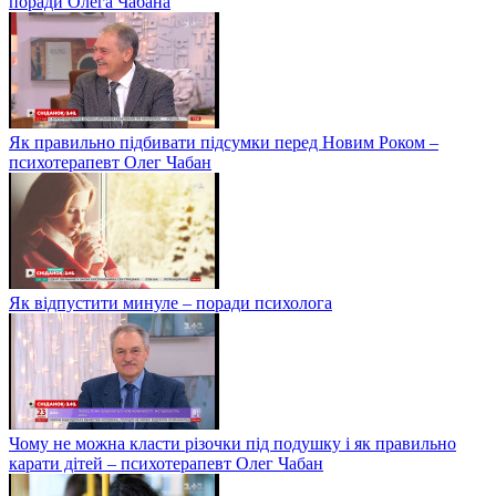
поради Олега Чабана
Як правильно підбивати підсумки перед Новим Роком –
психотерапевт Олег Чабан
Як відпустити минуле – поради психолога
Чому не можна класти різочки під подушку і як правильно
карати дітей – психотерапевт Олег Чабан