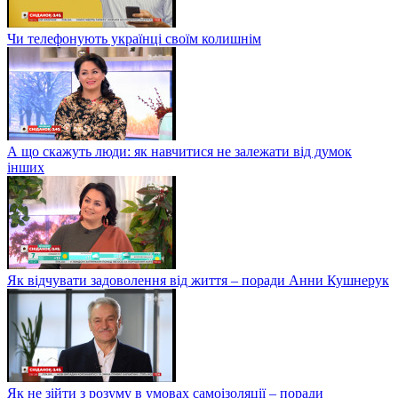
Чи телефонують українці своїм колишнім
А що скажуть люди: як навчитися не залежати від думок
інших
Як відчувати задоволення від життя – поради Анни Кушнерук
Як не зійти з розуму в умовах самоізоляції – поради