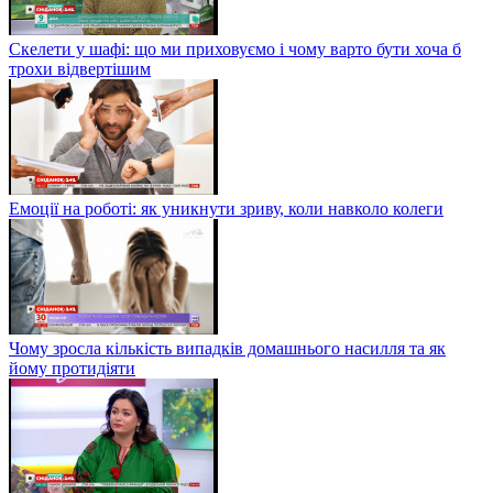
Скелети у шафі: що ми приховуємо і чому варто бути хоча б
трохи відвертішим
Емоції на роботі: як уникнути зриву, коли навколо колеги
Чому зросла кількість випадків домашнього насилля та як
йому протидіяти