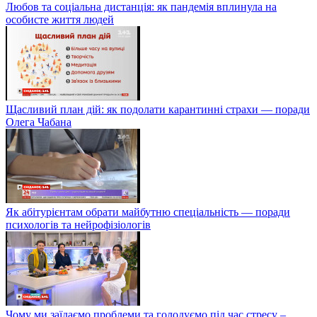
Любов та соціальна дистанція: як пандемія вплинула на
особисте життя людей
Щасливий план дій: як подолати карантинні страхи — поради
Олега Чабана
Як абітурієнтам обрати майбутню спеціальність — поради
психологів та нейрофізіологів
Чому ми заїдаємо проблеми та голодуємо під час стресу –