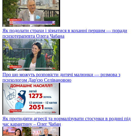
Як подолати страхи і зізнатися в коханні першим — поради
психотерапевта Олега Чабана
Про що можуть розповісти дитячі малюнки — розмова з
психологом Дар'єю Селівановою
Як протидіяти агресії та нормалізувати стосунки в родині під
час карантину – Олег Чабан