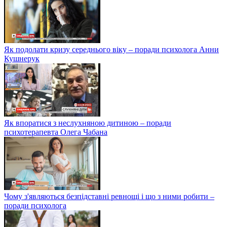
Як подолати кризу середнього віку – поради психолога Анни
Кушнерук
Як впоратися з неслухняною дитиною – поради
психотерапевта Олега Чабана
Чому з'являються безпідставні ревнощі і що з ними робити –
поради психолога