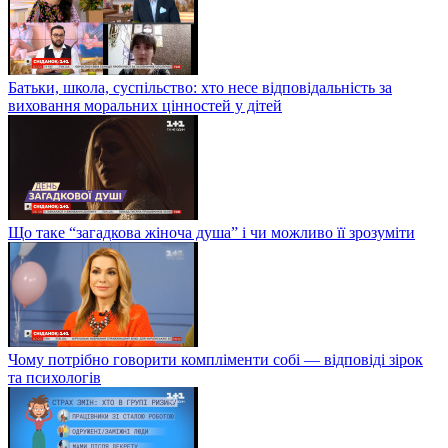
Батьки, школа, суспільство: хто несе відповідальність за
виховання моральних цінностей у дітей
Що таке “загадкова жіноча душа” і чи можливо її зрозуміти
Чому потрібно говорити компліменти собі — відповіді зірок
та психологів