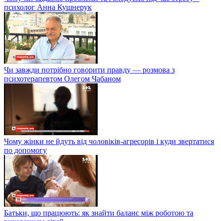
психолог Анна Кушнерук
Чи завжди потрібно говорити правду — розмова з
психотерапевтом Олегом Чабаном
Чому жінки не йдуть від чоловіків-агресорів і куди звертатися
по допомогу
Батьки, що працюють: як знайти баланс між роботою та