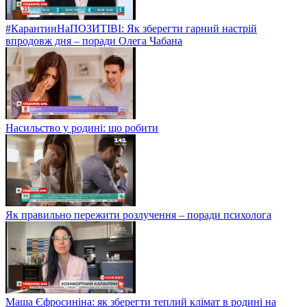
#КарантинНаПОЗИТІВІ: Як зберегти гарний настрій
впродовж дня – поради Олега Чабана
Насильство у родині: що робити
Як правильно пережити розлучення – поради психолога
Маша Єфросиніна: як зберегти теплий клімат в родині на