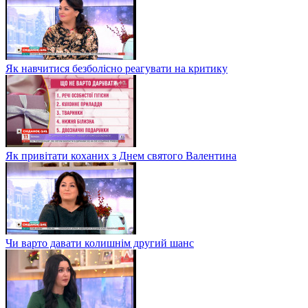
Як навчитися безболісно реагувати на критику
Як привітати коханих з Днем святого Валентина
Чи варто давати колишнім другий шанс