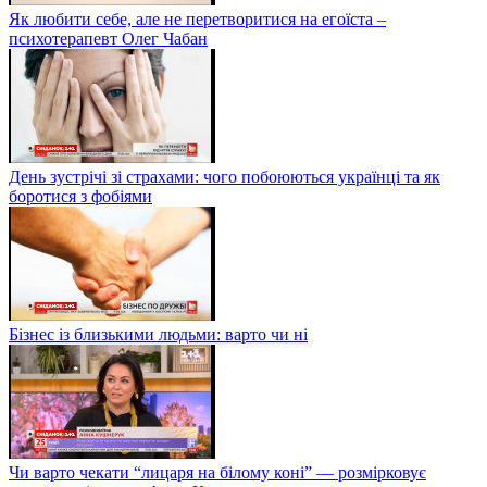
Як любити себе, але не перетворитися на егоїста –
психотерапевт Олег Чабан
День зустрічі зі страхами: чого побоюються українці та як
боротися з фобіями
Бізнес із близькими людьми: варто чи ні
Чи варто чекати “лицаря на білому коні” — розмірковує