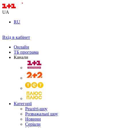
UA
RU
Вхід в кабінет
Онлайн
ТБ програма
Канали
Категорії
Реаліті-шоу
Розважальні шоу
Новини
Серіали