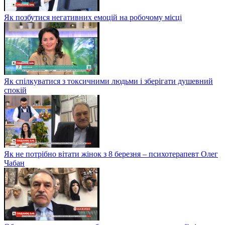
Як позбутися негативних емоцій на робочому місці
Як спілкуватися з токсичними людьми і зберігати душевний
спокій
Як не потрібно вітати жінок з 8 березня – психотерапевт Олег
Чабан