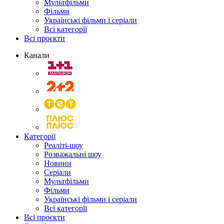
Мультфільми
Фільми
Українські фільми і серіали
Всі категорії
Всі проєкти
Канали
Категорії
Реаліті-шоу
Розважальні шоу
Новини
Серіали
Мультфільми
Фільми
Українські фільми і серіали
Всі категорії
Всі проєкти