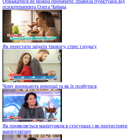
Ображатися не можна пробачати: правила пунктуації від
психотерапевта Олега Чабана
Як перестати заїдати тривогу, стрес і нудьгу
Чому виникають ревнощі та як їх позбутися
Як проявляється маніпуляція в стосунках і як протистояти
маніпулятору