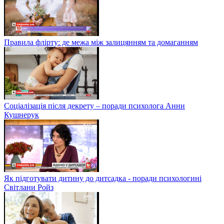
Правила флірту: де межа між залицянням та домаганням
Соціалізація після декрету – поради психолога Анни
Кушнерук
Як підготувати дитину до дитсадка - поради психологині
Світлани Ройз