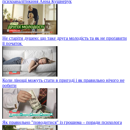
психоаналітикиня Анна Кушнерук
Не старіти душею: що таке друга молодість та як не проґавити
її початок
Коли лінощі можуть стати в пригоді і як правильно нічого не
робити
Як правильно "поводитися" із грошима – поради психолога