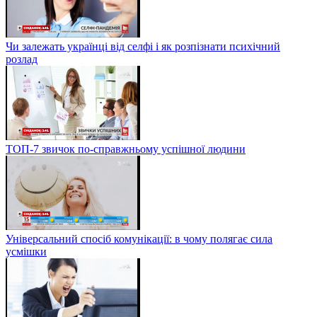
Чи залежать українці від селфі і як розпізнати психічний
розлад
ТОП-7 звичок по-справжньому успішної людини
Універсальний спосіб комунікації: в чому полягає сила
усмішки