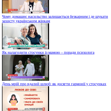
Чому домашнє насильство залишається безкарним і де шукати
захисту українським жінкам
Як налагодити стосунки із мамою – поради психолога
День мрій про вдалий шлюб: як досягти гармонії у стосунках