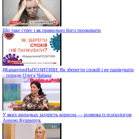
Що таке стрес і як правильно його проживати
#КарантинНаПОЗИТИВІ: Як зберегти спокій і не панікувати
– поради Олега Чабана
У яких випадках заздрість корисна — розмова із психологом
Анною Кушнерук