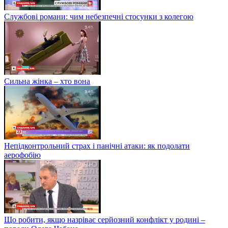
Службові романи: чим небезпечні стосунки з колегою
Сильна жінка – хто вона
Непідконтрольний страх і панічні атаки: як подолати
аерофобію
Що робити, якщо назріває серйозний конфлікт у родині –