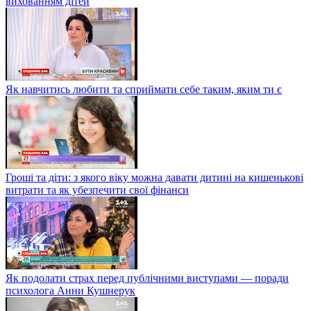
вихованням дітей
Як навчитись любити та сприймати себе таким, яким ти є
Гроші та діти: з якого віку можна давати дитині на кишенькові
витрати та як убезпечити свої фінанси
Як подолати страх перед публічними виступами — поради
психолога Анни Кушнерук