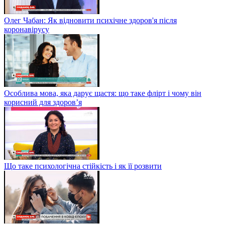
Олег Чабан: Як відновити психічне здоров'я після
коронавірусу
Особлива мова, яка дарує щастя: що таке флірт і чому він
корисний для здоров’я
Що таке психологічна стійкість і як її розвити