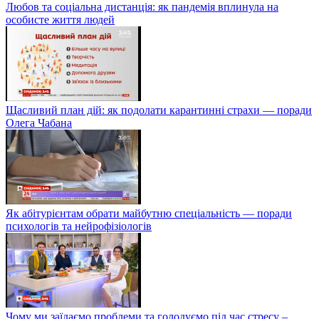
Любов та соціальна дистанція: як пандемія вплинула на
особисте життя людей
Щасливий план дій: як подолати карантинні страхи — поради
Олега Чабана
Як абітурієнтам обрати майбутню спеціальність — поради
психологів та нейрофізіологів
Чому ми заїдаємо проблеми та голодуємо під час стресу –