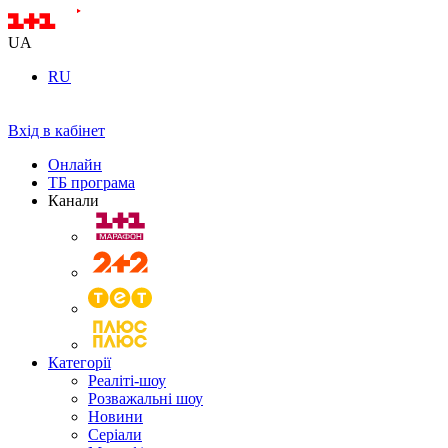
UA
RU
Вхід в кабінет
Онлайн
ТБ програма
Канали
Категорії
Реаліті-шоу
Розважальні шоу
Новини
Серіали