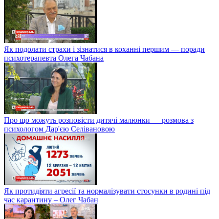
Як подолати страхи і зізнатися в коханні першим — поради
психотерапевта Олега Чабана
Про що можуть розповісти дитячі малюнки — розмова з
психологом Дар'єю Селівановою
Як протидіяти агресії та нормалізувати стосунки в родині під
час карантину – Олег Чабан