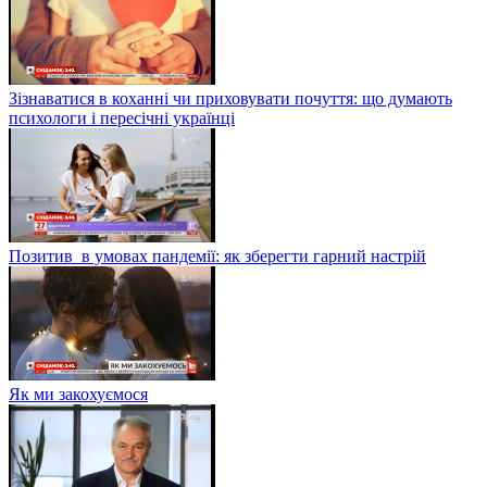
Зізнаватися в коханні чи приховувати почуття: що думають
психологи і пересічні українці
Позитив в умовах пандемії: як зберегти гарний настрій
Як ми закохуємося