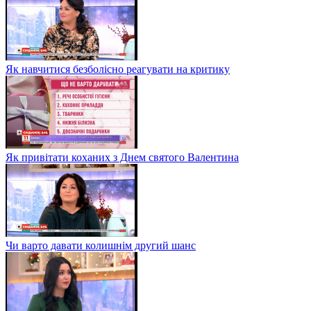
Як навчитися безболісно реагувати на критику
Як привітати коханих з Днем святого Валентина
Чи варто давати колишнім другий шанс