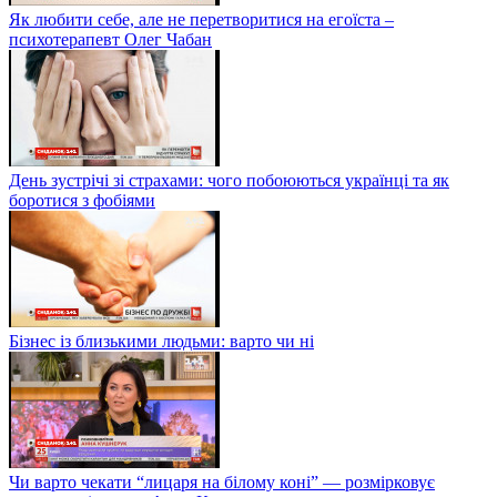
Як любити себе, але не перетворитися на егоїста –
психотерапевт Олег Чабан
День зустрічі зі страхами: чого побоюються українці та як
боротися з фобіями
Бізнес із близькими людьми: варто чи ні
Чи варто чекати “лицаря на білому коні” — розмірковує