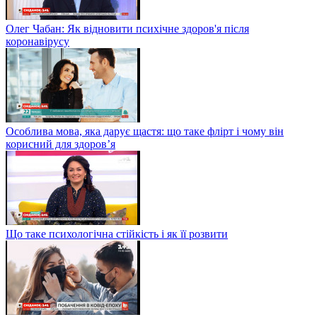
Олег Чабан: Як відновити психічне здоров'я після
коронавірусу
Особлива мова, яка дарує щастя: що таке флірт і чому він
корисний для здоров’я
Що таке психологічна стійкість і як її розвити