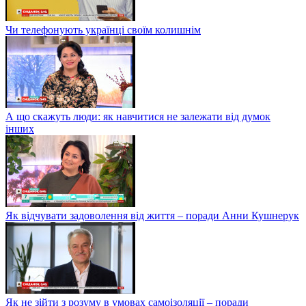
Чи телефонують українці своїм колишнім
А що скажуть люди: як навчитися не залежати від думок
інших
Як відчувати задоволення від життя – поради Анни Кушнерук
Як не зійти з розуму в умовах самоізоляції – поради