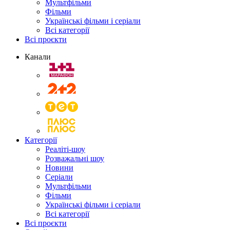
Мультфільми
Фільми
Українські фільми і серіали
Всі категорії
Всі проєкти
Канали
Категорії
Реаліті-шоу
Розважальні шоу
Новини
Серіали
Мультфільми
Фільми
Українські фільми і серіали
Всі категорії
Всі проєкти