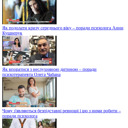
Як подолати кризу середнього віку – поради психолога Анни
Кушнерук
Як впоратися з неслухняною дитиною – поради
психотерапевта Олега Чабана
Чому з'являються безпідставні ревнощі і що з ними робити –
поради психолога