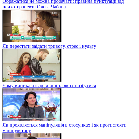
Ображатися не можна пробачати: правила пунктуації від
психотерапевта Олега Чабана
Як перестати заїдати тривогу, стрес і нудьгу
Чому виникають ревнощі та як їх позбутися
Як проявляється маніпуляція в стосунках і як протистояти
маніпулятору