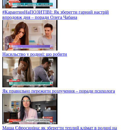
#КарантинНаПОЗИТІВІ: Як зберегти гарний настрій
впродовж дня – поради Олега Чабана
Насильство у родині: що робити
Як правильно пережити розлучення – поради психолога
Маша Єфросиніна: як зберегти теплий клімат в родині на