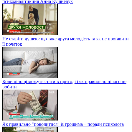
психоаналітикиня Анна Кушнерук
Не старіти душею: що таке друга молодість та як не проґавити
її початок
Коли лінощі можуть стати в пригоді і як правильно нічого не
робити
Як правильно "поводитися" із грошима – поради психолога