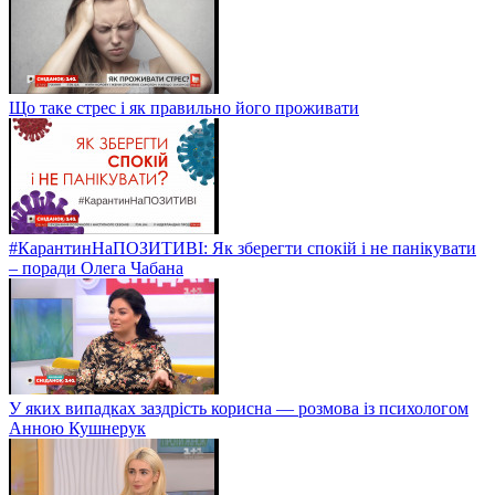
Що таке стрес і як правильно його проживати
#КарантинНаПОЗИТИВІ: Як зберегти спокій і не панікувати
– поради Олега Чабана
У яких випадках заздрість корисна — розмова із психологом
Анною Кушнерук