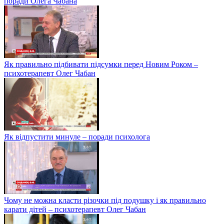
поради Олега Чабана
Як правильно підбивати підсумки перед Новим Роком –
психотерапевт Олег Чабан
Як відпустити минуле – поради психолога
Чому не можна класти різочки під подушку і як правильно
карати дітей – психотерапевт Олег Чабан