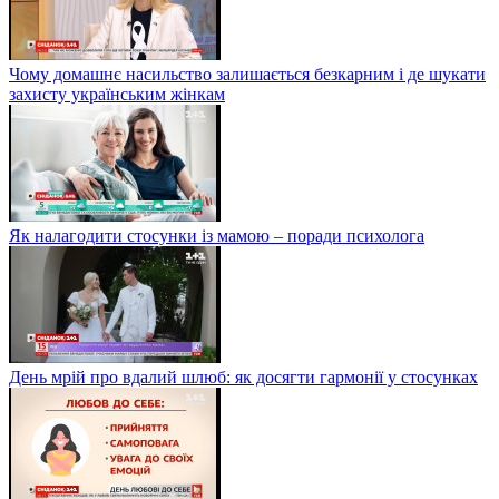
Чому домашнє насильство залишається безкарним і де шукати
захисту українським жінкам
Як налагодити стосунки із мамою – поради психолога
День мрій про вдалий шлюб: як досягти гармонії у стосунках