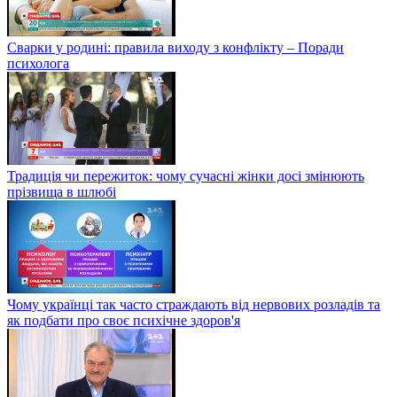
Сварки у родині: правила виходу з конфлікту – Поради
психолога
Традиція чи пережиток: чому сучасні жінки досі змінюють
прізвища в шлюбі
Чому українці так часто страждають від нервових розладів та
як подбати про своє психічне здоров'я