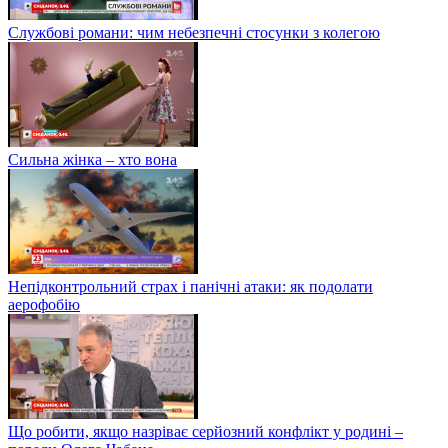
Службові романи: чим небезпечні стосунки з колегою
Сильна жінка – хто вона
Непідконтрольний страх і панічні атаки: як подолати
аерофобію
Що робити, якщо назріває серйозний конфлікт у родині –