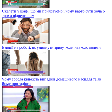
Скелети у шафі: що ми приховуємо і чому варто бути хоча б
трохи відвертішим
Емоції на роботі: як уникнути зриву, коли навколо колеги
Чому зросла кількість випадків домашнього насилля та як
йому протидіяти