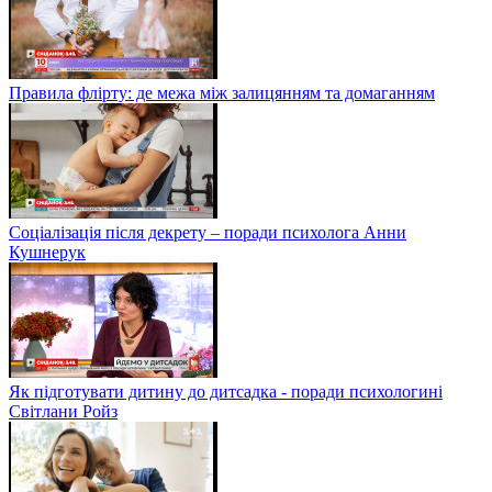
Правила флірту: де межа між залицянням та домаганням
Соціалізація після декрету – поради психолога Анни
Кушнерук
Як підготувати дитину до дитсадка - поради психологині
Світлани Ройз