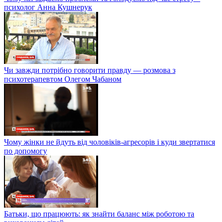
психолог Анна Кушнерук
Чи завжди потрібно говорити правду — розмова з
психотерапевтом Олегом Чабаном
Чому жінки не йдуть від чоловіків-агресорів і куди звертатися
по допомогу
Батьки, що працюють: як знайти баланс між роботою та