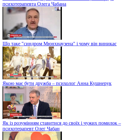
психотерапевта Олега Чабана
Що таке "синдром Мюнхнаузена" і чому він виникає
Якою має бути дружба – психолог Анна Кушнерук
Як із розумінням ставитися до своїх і чужих помилок –
психотерапевт Олег Чабан