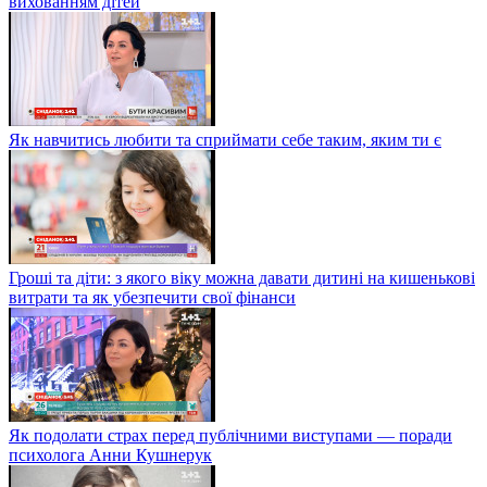
вихованням дітей
Як навчитись любити та сприймати себе таким, яким ти є
Гроші та діти: з якого віку можна давати дитині на кишенькові
витрати та як убезпечити свої фінанси
Як подолати страх перед публічними виступами — поради
психолога Анни Кушнерук