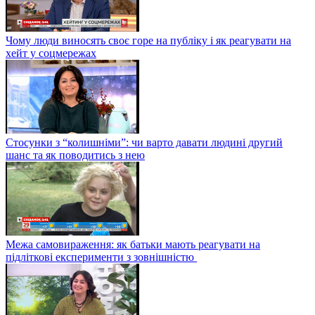
Чому люди виносять своє горе на публіку і як реагувати на
хейт у соцмережах
Стосунки з “колишніми”: чи варто давати людині другий
шанс та як поводитись з нею
Межа самовираження: як батьки мають реагувати на
підліткові експерименти з зовнішністю