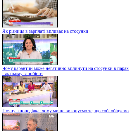
Як різниця в зарплаті впливає на стосунки
Чому карантин може негативно вплинути на стосунки в парах
і як цьому запобігти
Почну з понеділка: чому ми не виконуємо те, що собі обіцяємо