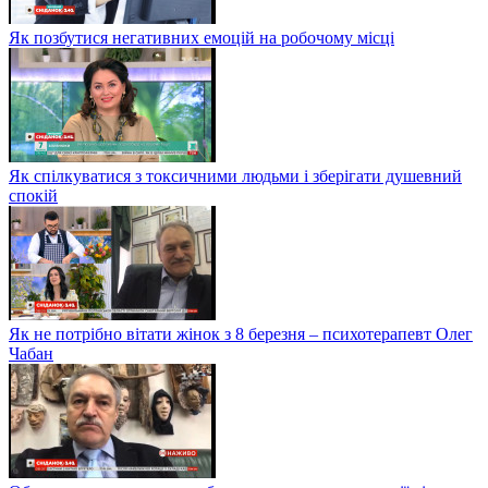
Як позбутися негативних емоцій на робочому місці
Як спілкуватися з токсичними людьми і зберігати душевний
спокій
Як не потрібно вітати жінок з 8 березня – психотерапевт Олег
Чабан