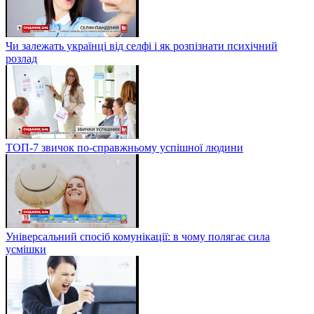
Чи залежать українці від селфі і як розпізнати психічний
розлад
ТОП-7 звичок по-справжньому успішної людини
Універсальний спосіб комунікації: в чому полягає сила
усмішки