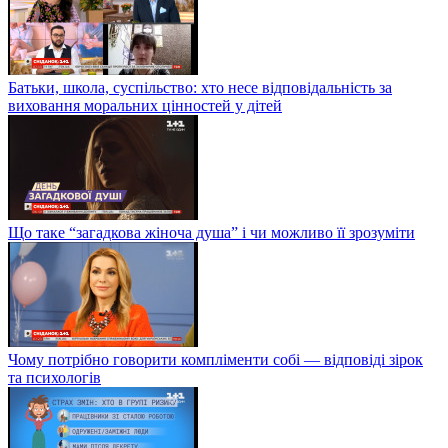
Батьки, школа, суспільство: хто несе відповідальність за
виховання моральних цінностей у дітей
Що таке “загадкова жіноча душа” і чи можливо її зрозуміти
Чому потрібно говорити компліменти собі — відповіді зірок
та психологів