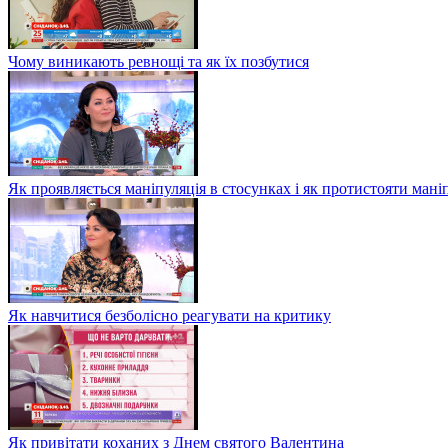
Чому виникають ревнощі та як їх позбутися
Як проявляється маніпуляція в стосунках і як протистояти мані
Як навчитися безболісно реагувати на критику
Як привітати коханих з Днем святого Валентина