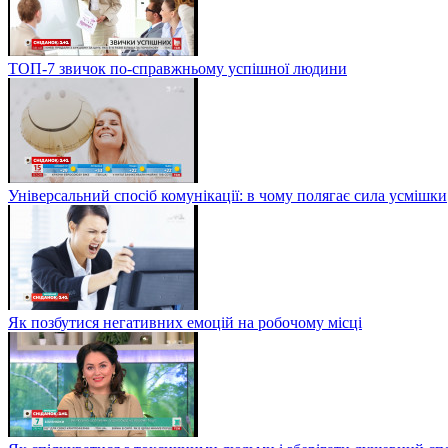
ТОП-7 звичок по-справжньому успішної людини
Універсальний спосіб комунікації: в чому полягає сила усмішки
Як позбутися негативних емоцій на робочому місці