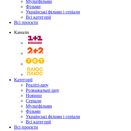
Мультфільми
Фільми
Українські фільми і серіали
Всі категорії
Всі проєкти
Канали
Категорії
Реаліті-шоу
Розважальні шоу
Новини
Серіали
Мультфільми
Фільми
Українські фільми і серіали
Всі категорії
Всі проєкти