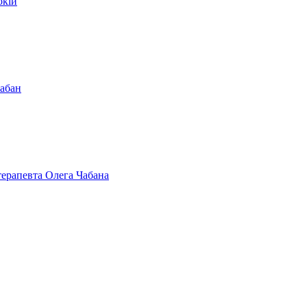
окій
Чабан
терапевта Олега Чабана