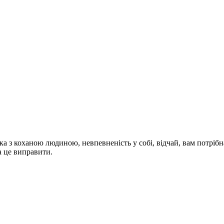
ка з коханою людиною, невпевненість у собі, відчай, вам потріб
а це виправити.