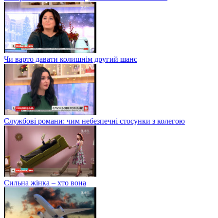
Чи варто давати колишнім другий шанс
Службові романи: чим небезпечні стосунки з колегою
Сильна жінка – хто вона