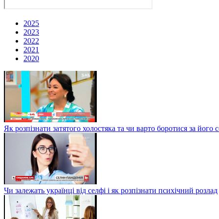
2025
2023
2022
2021
2020
Як розпізнати затятого холостяка та чи варто боротися за йо
Чи залежать українці від селфі і як розпізнати психічний розлад