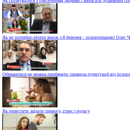
Як спілкуватися з токсичними людьми і зберігати душевний сп
Як не потрібно вітати жінок з 8 березня – психотерапевт Олег 
Ображатися не можна пробачати: правила пунктуації від психо
Як перестати заїдати тривогу, стрес і нудьгу