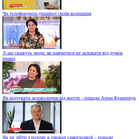
Чи телефонують українці своїм колишнім
А що скажуть люди: як навчитися не залежати від думок
інших
Як відчувати задоволення від життя – поради Анни Кушнерук
Як не зійти з розуму в умовах самоізоляції – поради