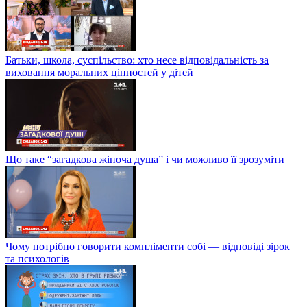
Батьки, школа, суспільство: хто несе відповідальність за
виховання моральних цінностей у дітей
Що таке “загадкова жіноча душа” і чи можливо її зрозуміти
Чому потрібно говорити компліменти собі — відповіді зірок
та психологів