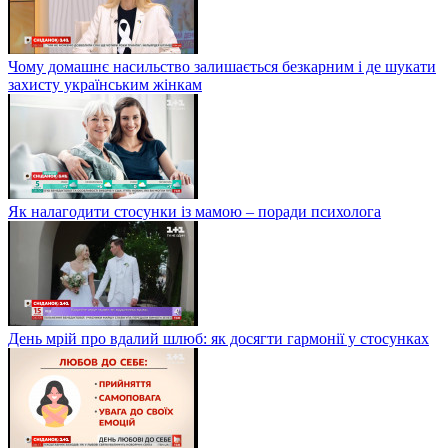
Чому домашнє насильство залишається безкарним і де шукати
захисту українським жінкам
Як налагодити стосунки із мамою – поради психолога
День мрій про вдалий шлюб: як досягти гармонії у стосунках