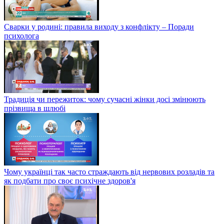
Сварки у родині: правила виходу з конфлікту – Поради
психолога
Традиція чи пережиток: чому сучасні жінки досі змінюють
прізвища в шлюбі
Чому українці так часто страждають від нервових розладів та
як подбати про своє психічне здоров'я