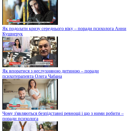
Як подолати кризу середнього віку – поради психолога Анни
Кушнерук
Як впоратися з неслухняною дитиною – поради
психотерапевта Олега Чабана
Чому з'являються безпідставні ревнощі і що з ними робити –
поради психолога