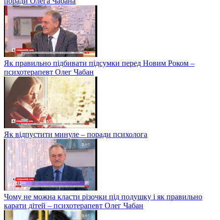
поради Олега Чабана
Як правильно підбивати підсумки перед Новим Роком –
психотерапевт Олег Чабан
Як відпустити минуле – поради психолога
Чому не можна класти різочки під подушку і як правильно
карати дітей – психотерапевт Олег Чабан