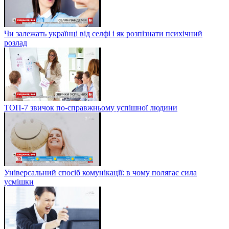
Чи залежать українці від селфі і як розпізнати психічний
розлад
ТОП-7 звичок по-справжньому успішної людини
Універсальний спосіб комунікації: в чому полягає сила
усмішки