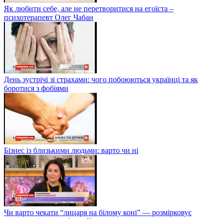
Як любити себе, але не перетворитися на егоїста –
психотерапевт Олег Чабан
День зустрічі зі страхами: чого побоюються українці та як
боротися з фобіями
Бізнес із близькими людьми: варто чи ні
Чи варто чекати “лицаря на білому коні” — розмірковує