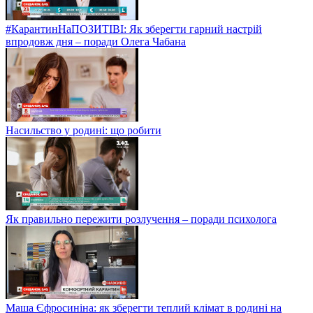
#КарантинНаПОЗИТІВІ: Як зберегти гарний настрій
впродовж дня – поради Олега Чабана
Насильство у родині: що робити
Як правильно пережити розлучення – поради психолога
Маша Єфросиніна: як зберегти теплий клімат в родині на