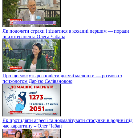
Як подолати страхи і зізнатися в коханні першим — поради
психотерапевта Олега Чабана
Про що можуть розповісти дитячі малюнки — розмова з
психологом Дар'єю Селівановою
Як протидіяти агресії та нормалізувати стосунки в родині під
час карантину – Олег Чабан