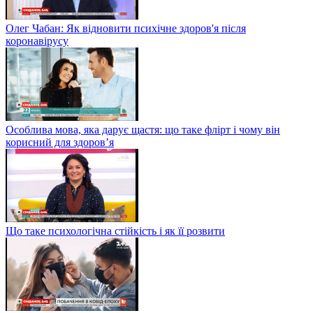
Олег Чабан: Як відновити психічне здоров'я після
коронавірусу
Особлива мова, яка дарує щастя: що таке флірт і чому він
корисний для здоров’я
Що таке психологічна стійкість і як її розвити