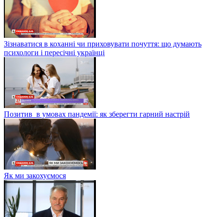
Зізнаватися в коханні чи приховувати почуття: що думають
психологи і пересічні українці
Позитив в умовах пандемії: як зберегти гарний настрій
Як ми закохуємося