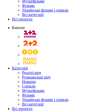
Мультфільми
Фільми
Українські фільми і серіали
Всі категорії
Всі проєкти
Канали
Категорії
Реаліті-шоу
Розважальні шоу
Новини
Серіали
Мультфільми
Фільми
Українські фільми і серіали
Всі категорії
Всі проєкти