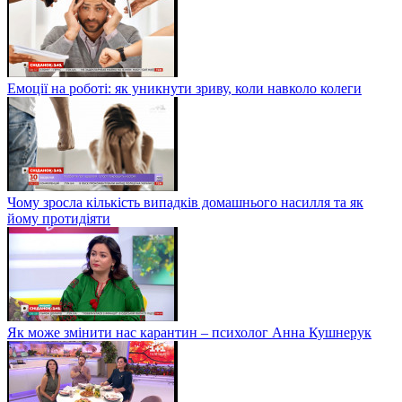
Скелети у шафі: що ми приховуємо і чому варто бути хоча б
трохи відвертішим
Емоції на роботі: як уникнути зриву, коли навколо колеги
Чому зросла кількість випадків домашнього насилля та як
йому протидіяти