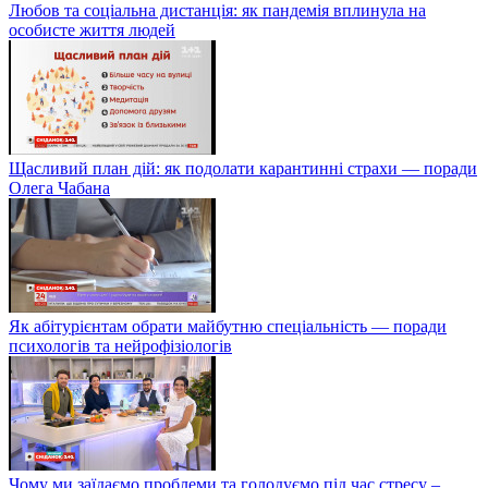
Любов та соціальна дистанція: як пандемія вплинула на
особисте життя людей
Щасливий план дій: як подолати карантинні страхи — поради
Олега Чабана
Як абітурієнтам обрати майбутню спеціальність — поради
психологів та нейрофізіологів
Чому ми заїдаємо проблеми та голодуємо під час стресу –