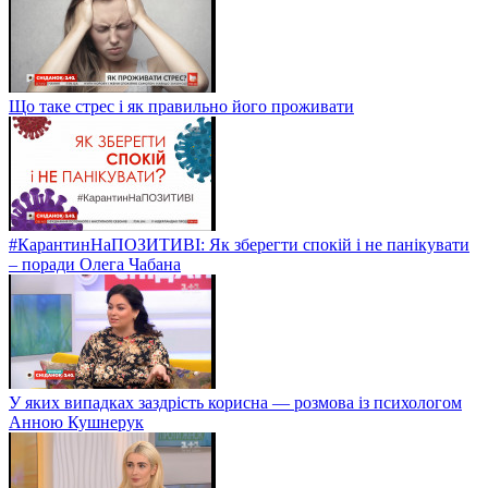
Що таке стрес і як правильно його проживати
#КарантинНаПОЗИТИВІ: Як зберегти спокій і не панікувати
– поради Олега Чабана
У яких випадках заздрість корисна — розмова із психологом
Анною Кушнерук