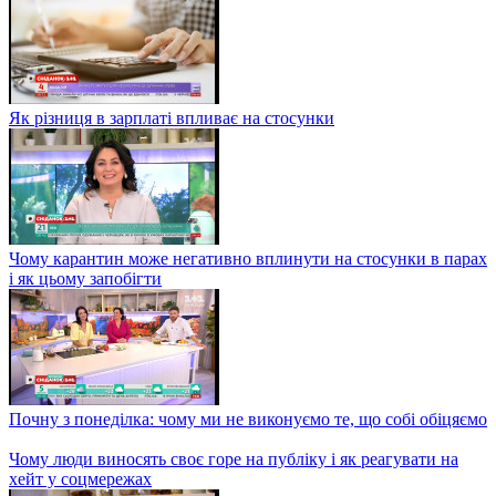
Як різниця в зарплаті впливає на стосунки
Чому карантин може негативно вплинути на стосунки в парах
і як цьому запобігти
Почну з понеділка: чому ми не виконуємо те, що собі обіцяємо