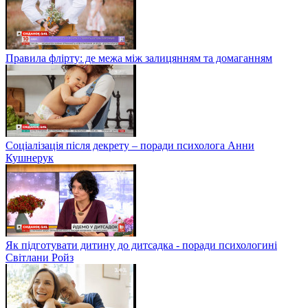
Правила флірту: де межа між залицянням та домаганням
Соціалізація після декрету – поради психолога Анни
Кушнерук
Як підготувати дитину до дитсадка - поради психологині
Світлани Ройз