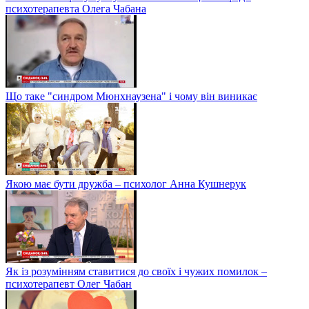
психотерапевта Олега Чабана
Що таке "синдром Мюнхнаузена" і чому він виникає
Якою має бути дружба – психолог Анна Кушнерук
Як із розумінням ставитися до своїх і чужих помилок –
психотерапевт Олег Чабан