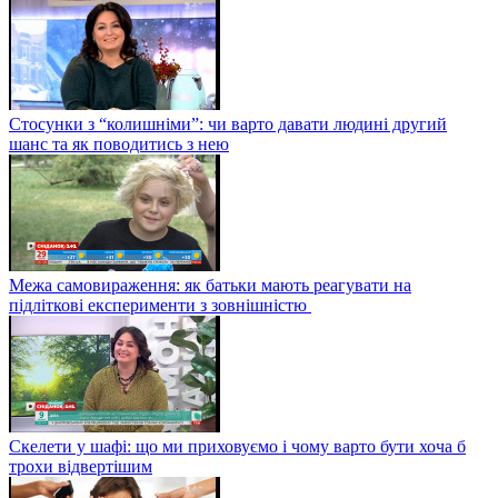
Чому люди виносять своє горе на публіку і як реагувати на
хейт у соцмережах
Стосунки з “колишніми”: чи варто давати людині другий
шанс та як поводитись з нею
Межа самовираження: як батьки мають реагувати на
підліткові експерименти з зовнішністю