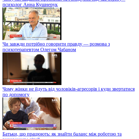
психолог Анна Кушнерук
Чи завжди потрібно говорити правду — розмова з
психотерапевтом Олегом Чабаном
Чому жінки не йдуть від чоловіків-агресорів і куди звертатися
по допомогу
Батьки, що працюють: як знайти баланс між роботою та