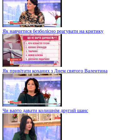
Як навчитися безболісно реагувати на критику
Як привітати коханих з Днем святого Валентина
Чи варто давати колишнім другий шанс