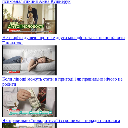
психоаналітикиня Анна Кушнерук
Не старіти душею: що таке друга молодість та як не проґавити
її початок
Коли лінощі можуть стати в пригоді і як правильно нічого не
робити
Як правильно "поводитися" із грошима – поради психолога