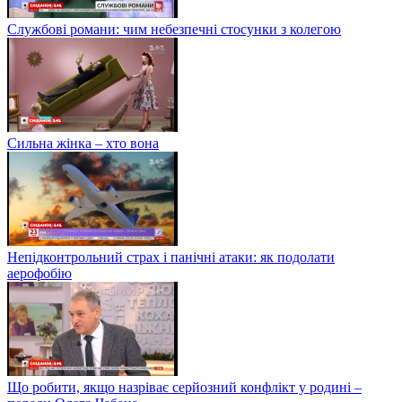
Службові романи: чим небезпечні стосунки з колегою
Сильна жінка – хто вона
Непідконтрольний страх і панічні атаки: як подолати
аерофобію
Що робити, якщо назріває серйозний конфлікт у родині –