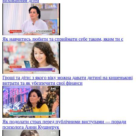
вихованням дітей
Як навчитись любити та сприймати себе таким, яким ти є
Гроші та діти: з якого віку можна давати дитині на кишенькові
витрати та як убезпечити свої фінанси
Як подолати страх перед публічними виступами — поради
психолога Анни Кушнерук