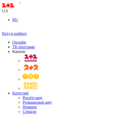
UA
RU
Вхід в кабінет
Онлайн
ТБ програма
Канали
Категорії
Реаліті-шоу
Розважальні шоу
Новини
Серіали