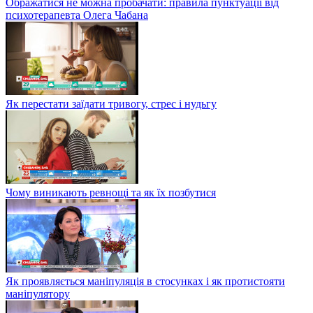
Ображатися не можна пробачати: правила пунктуації від
психотерапевта Олега Чабана
Як перестати заїдати тривогу, стрес і нудьгу
Чому виникають ревнощі та як їх позбутися
Як проявляється маніпуляція в стосунках і як протистояти
маніпулятору