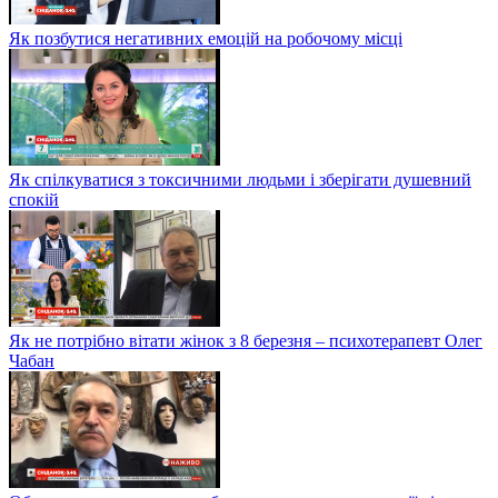
Як позбутися негативних емоцій на робочому місці
Як спілкуватися з токсичними людьми і зберігати душевний
спокій
Як не потрібно вітати жінок з 8 березня – психотерапевт Олег
Чабан